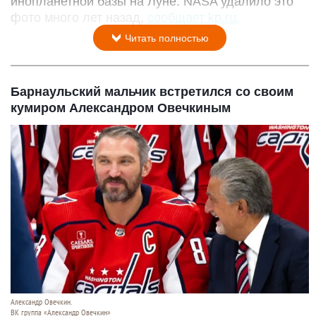
инопланетной базы на Луне. NASA удалило это
фото много лет назад,
сообщает kp.ru.
Читать полностью
Барнаульский мальчик встретился со своим
кумиром Александром Овечкиным
Александр Овечкин.
ВК группа «Александр Овечкин»