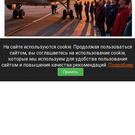
Люди рядом с самолетом.
Алиса ИИ
На сайте используются cookie. Продолжая пользоваться
сайтом, вы соглашаетесь на использование cookie,
7 августа 2026 в 12:15
которые мы используем для удобства пользования
Владимир Путин вывел аэропорт Шереметьево
сайтом и повышения качества рекомендаций.
Подробнее
.
из списка стратегических объектов России.
Принять
Подписанный главой государства указ открывает
путь к его приватизации.
Читать полностью
Собака выжила после схватки с медведем
ради спасения хозяина