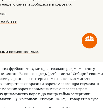
нашего сайта и сообществ в соцсетях.
ки.
на Алтае.
уровневые номера и вид на горы.
Архитектурный код начин
м будет новый бутик-отель
земли. Мощение крупно
кур» в Белокурихе
плитами становится нов
ными возможностями.
стандартом благоустрой
А И КВАРТИРЫ
СТРОИТЕЛЬСТВО
ших футболистов, которые создали ряд моментов у
 не смогли. В свою очередь футболисты "Сибири" своими
ее уверенно – с интервалом в несколько минут в
 контратаках поразили ворота Александра Глумова. В
намовских ворот первым на мяче оказался игрок
ку динамовских ворот. До конца тайма соперники
могли – 3:0 в пользу "Сибири-ЛФК", - говорят в клубе.