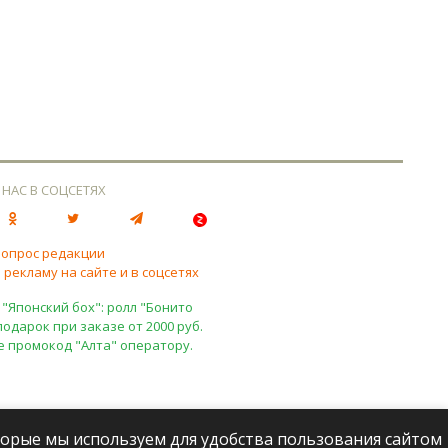
 НАС В СОЦСЕТЯХ
вопрос редакции
 рекламу на сайте и в соцсетях
 "Японский бох": ролл "Бонито
подарок при заказе от 2000 руб.
е промокод "Алта" оператору.
оторые мы используем для удобства пользования сайтом