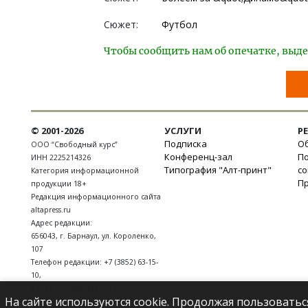
Сюжет:
Футбол
Чтобы сообщить нам об опечатке, выде
© 2001-2026
УСЛУГИ
Р
Подписка
Об
ООО “Свободный курс”
Конференц-зал
П
ИНН 2225214326
Типография "Алт-принт"
с
Категория информационной
П
продукции 18+
Редакция информационного сайта
altapress.ru
Адрес редакции:
656043
,
г. Барнаул
,
ул. Короленко,
107
Телефон редакции:
+7 (3852) 63-15-
10
,
E-mail:
news@altapress.ru
На сайте используются cookie. Продолжая пользоватьс