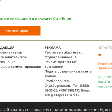
лите ее мышкой и нажмите Ctrl+Enter
Комментарии
ЕДАКЦИЯ
РЕКЛАМА
ЧИТАЙТЕ
ратная связь
Реклама на altapress.ru
ользовательское
Отдел рекламы в ТГ
оглашение
Рекомендательные
Задать 
равила комментирования
технологии
Прайс на
Подать объявление в газеты
Афиша
Акция от
Email подписка
маки" в 
Служба рекламы. Тел. (3852)
назовит
63-35-25, +79619802172. E-mail:
ads@altapress.ru
MAX
я сайтом, вы соглашаетесь на использование cookie, к