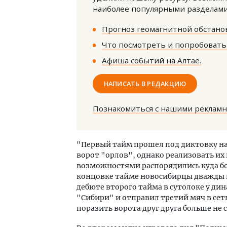
наиболее популярными разделами 
Прогноз геомагнитной обстанов
Что посмотреть и попробовать 
Афиша событий на Алтае.
НАПИСАТЬ В РЕДАКЦИЮ
Двух
Каки
«Бел
Познакомиться с нашими реклам
ДОМ
"Первый тайм прошел под диктовку на
ворот "орлов", однако реализовать их
возможностями распорядились куда бол
концовке тайме новосибирцы дважды в
дебюте второго тайма в сутолоке у ди
"Сибири" и отправил третий мяч в сет
поразить ворота друг друга больше не с