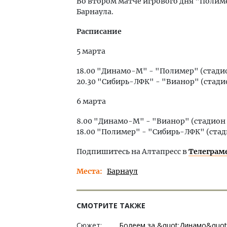
Во втором матче игрового дня "Полиме
Барнаула.
Расписание
5 марта
18.00 "Динамо-М" - "Полимер" (стад
20.30 "Сибирь-ЛФК" - "Вианор" (стад
6 марта
8.00 "Динамо-М" - "Вианор" (стадио
18.00 "Полимер" - "Сибирь-ЛФК" (ста
Подпишитесь на Алтапресс в
Телеграм
Места
Барнаул
СМОТРИТЕ ТАКЖЕ
Сюжет:
Болеем за &quot;Динамо&quot;