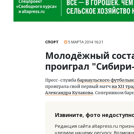
СПОРТ
5 МАРТА 2014
16:21
Молодёжный соста
проиграл "Сибири
Пресс-служба
барнаульского футбольн
проиграла свой первый матч
на XII т
Александра Кулакова
. Соперником бар
Извините, фото недоступно
Редакция сайта altapress.ru приз
уделили нашему ресурсу. Возможн