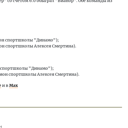
р" со счетом 6:0 обыграл "Вианор". Обе команды из
ион спортшколы "Динамо");
ион спортшколы Алексея Смертина).
н спортшколы "Динамо");
дион спортшколы Алексея Смертина).
е
и в
Max
!