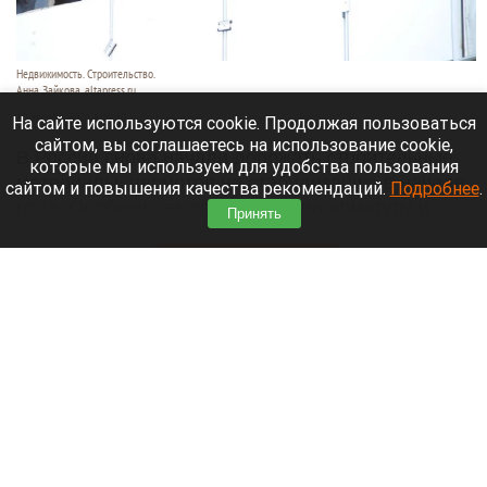
Недвижимость. Строительство.
Анна Зайкова, altapress.ru
10 августа 2026 в 10:10
На сайте используются cookie. Продолжая пользоваться
сайтом, вы соглашаетесь на использование cookie,
В России снова начали дорожать строительные
которые мы используем для удобства пользования
материалы, несмотря на стабилизацию в начале
сайтом и повышения качества рекомендаций.
Подробнее
.
года. Особенно выросли цены на арматуру и
Принять
битум,
сообщает
ТАСС.
Читать полностью
Теплые и сухие дни придут в Барнаул на
предстоящей неделе. Прогноз