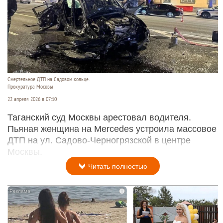
Смертельное ДТП на Садовом кольце.
Прокуратура Москвы
22 апреля 2026 в 07:10
Таганский суд Москвы арестовал водителя.
Пьяная женщина на Mercedes устроила массовое
ДТП на ул. Садово-Черногрязской в центре
Москвы.
Читать полностью
i