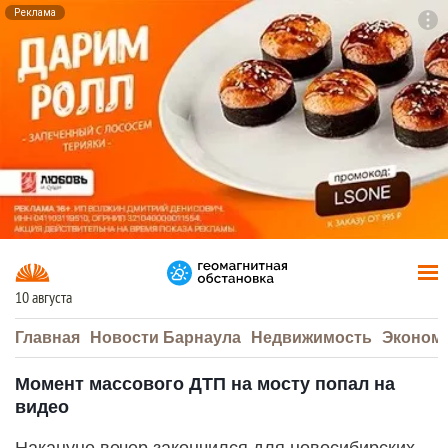
Реклама
To
F7
10 августа
Главная
Новости Барнаула
Недвижимость
Эконом
Момент массового ДТП на мосту попал на
видео
Накануне вечер закончился для новосибирских