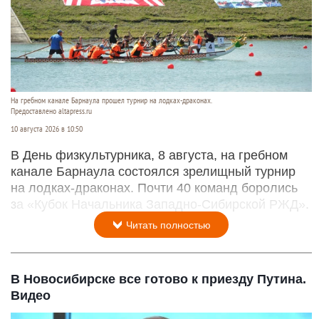
На гребном канале Барнаула прошел турнир на лодках-драконах.
Предоставлено altapress.ru
10 августа 2026 в 10:50
В День физкультурника, 8 августа, на гребном
канале Барнаула состоялся зрелищный турнир
на лодках-драконах. Почти 40 команд боролись
за «Кубок Начальника Западно-Сибирской РЖД».
Читать полностью
В Новосибирске все готово к приезду Путина.
Видео