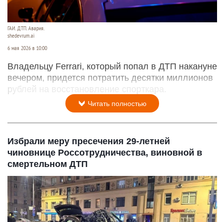
ГАИ. ДТП. Авария.
shedevrum.ai
6 мая 2026 в 10:00
Владельцу Ferrari, который попал в ДТП накануне
вечером, придется потратить десятки миллионов
рублей на восстановление спорткара.
Читать полностью
Избрали меру пресечения 29-летней
чиновнице Россотрудничества, виновной в
смертельном ДТП