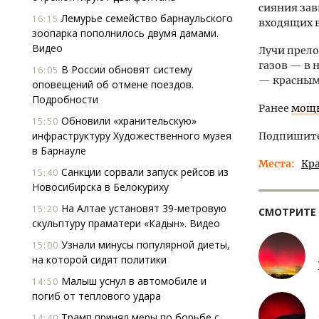
сияния зав
Лемурье семейство барнаульского
16:15
входящих в
зоопарка пополнилось двумя дамами.
Видео
Лучи прело
газов — в 
В России обновят систему
16:05
— красным
оповещений об отмене поездов.
Подробности
Ранее
мощн
Обновили «хранительскую»
15:50
инфраструктуру Художественного музея
Подпишитес
в Барнауле
Места
Кр
Санкции сорвали запуск рейсов из
15:40
Новосибирска в Белокуриху
На Алтае установят 39-метровую
15:20
СМОТРИТЕ
скульптуру праматери «Кадын». Видео
Узнали минусы популярной диеты,
15:00
на которой сидят политики
Малыш уснул в автомобиле и
14:50
погиб от теплового удара
Трамп принял меры по борьбе с
14:40