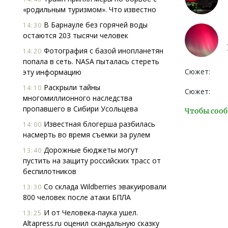
«родильным туризмом». Что известно
В Барнауле без горячей воды
14:30
остаются 203 тысячи человек
Фотография с базой инопланетян
14:20
попала в сеть. NASA пыталась стереть
Сюжет:
эту информацию
Раскрыли тайны
14:10
Сюжет:
многомиллионного наследства
пропавшего в Сибири Усольцева
Чтобы сооб
Известная блогерша разбилась
14:00
насмерть во время съемки за рулем
Дорожные бюджеты могут
13:40
пустить на защиту российских трасс от
беспилотников
Со склада Wildberries эвакуировали
13:30
800 человек после атаки БПЛА
И от Человека-паука ушел.
13:25
Altapress.ru оценил скандальную сказку