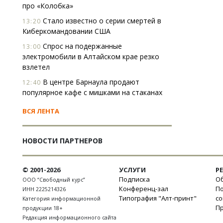
про «Колобка»
Стало известно о серии смертей в
13:20
Киберкомандовании США
Спрос на подержанные
13:00
электромобили в Алтайском крае резко
взлетел
В центре Барнаула продают
12:40
популярное кафе с мишками на стаканах
ВСЯ ЛЕНТА
НОВОСТИ ПАРТНЕРОВ
© 2001-2026
УСЛУГИ
Р
Подписка
Об
ООО “Свободный курс”
Конференц-зал
П
ИНН 2225214326
Типография "Алт-принт"
с
Категория информационной
П
продукции 18+
Редакция информационного сайта