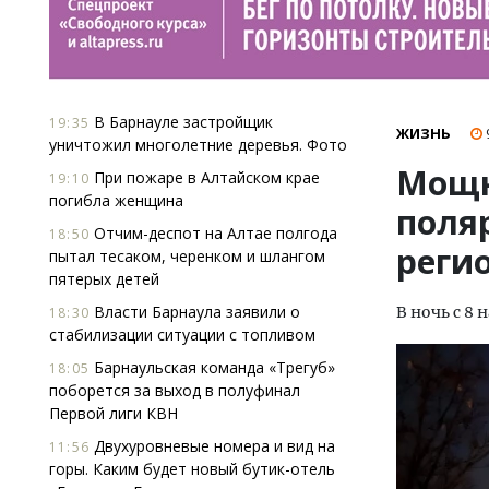
В Барнауле застройщик
19:35
ЖИЗНЬ
уничтожил многолетние деревья. Фото
Мощн
При пожаре в Алтайском крае
19:10
погибла женщина
поля
Отчим-деспот на Алтае полгода
18:50
реги
пытал тесаком, черенком и шлангом
пятерых детей
Власти Барнаула заявили о
В ночь с 8
18:30
стабилизации ситуации с топливом
Барнаульская команда «Трегуб»
18:05
поборется за выход в полуфинал
Первой лиги КВН
Двухуровневые номера и вид на
11:56
горы. Каким будет новый бутик-отель