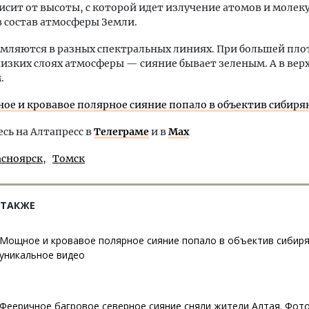
исит от высоты, с которой идет излучение атомов и молеку
 состав атмосферы Земли.
мляются в разных спектральных линиях. При большей пло
низких слоях атмосферы — сияние бывает зеленым. А в вер
.
ое и кровавое полярное сияние попало в объектив сибиря
ь на Алтапресс в
Телеграме
и в
Max
асноярск
Томск
 ТАКЖЕ
Мощное и кровавое полярное сияние попало в объектив сибиря
уникальное видео
Фееричное багровое северное сияние сняли жители Алтая. Фот