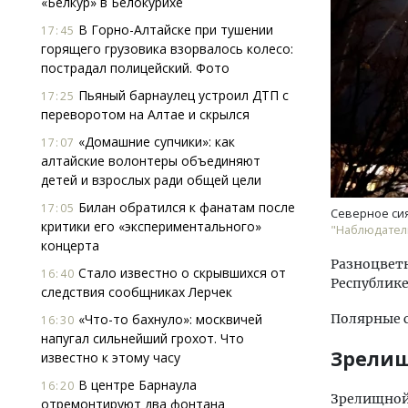
«Белкур» в Белокурихе
В Горно-Алтайске при тушении
17:45
горящего грузовика взорвалось колесо:
пострадал полицейский. Фото
Пьяный барнаулец устроил ДТП с
17:25
переворотом на Алтае и скрылся
«Домашние супчики»: как
17:07
алтайские волонтеры объединяют
детей и взрослых ради общей цели
Билан обратился к фанатам после
17:05
Северное сия
критики его «экспериментального»
"Наблюдател
концерта
Разноцветн
Стало известно о скрывшихся от
16:40
Республике
следствия сообщниках Лерчек
«Что-то бахнуло»: москвичей
Полярные с
16:30
напугал сильнейший грохот. Что
Зрели
известно к этому часу
В центре Барнаула
16:20
Зрелищной 
отремонтируют два фонтана