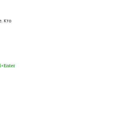
. Кто
l+Enter