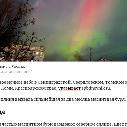
Архитектурный код начин
земли. Мощение крупно
плитами становится нов
стандартом благоустрой
ние в России.
ьная астрономия"
СТРОИТЕЛЬСТВО
ое ночное небо в Ленинградской, Свердловской, Томской о
 Коми, Красноярском крае,
указывает
spbdnevnik.ru.
ияния вызвала сильнейшая за два месяца магнитная буря.
ще
частью магнитной бури называют северное сияние. Цвет 