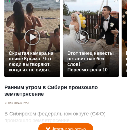
i
i
Скрытая камера на
Этот танец невесты
Р
пляже Крыма: Что
оставит вас без
н
люди вытворяют,
слов!
с
когда их не видят...
Пересмотрела 10
д
раз
Ранним утром в Сибири произошло
землетрясение
30 мая 2024 в 09:58
В Сибирском федеральном округе (СФО)
произошло землетрясение.
Читать полностью