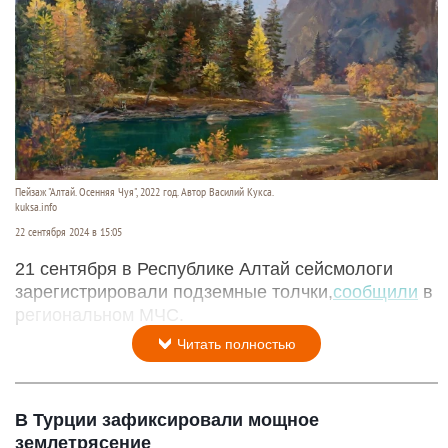
Пейзаж "Алтай. Осенняя Чуя", 2022 год. Автор Василий Кукса.
kuksa.info
22 сентября 2024 в 15:05
21 сентября в Республике Алтай сейсмологи
зарегистрировали подземные толчки,
сообщили
в
региональном МЧС.
Читать полностью
В Турции зафиксировали мощное
землетрясение