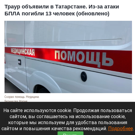
Траур объявили в Татарстане. Из-за атаки
БПЛА погибли 13 человек (обновлено)
Скорая помощь. Медицина.
Берникова Мария
10 августа 2026 в 13:59
На сайте используются cookie. Продолжая пользоваться
сайтом, вы соглашаетесь на использование cookie,
Раис Татарстана Рустам Минниханов объявил
которые мы используем для удобства пользования
траур в республике после массированной
сайтом и повышения качества рекомендаций.
Подробнее
.
утренней атаки беспилотников на Нижнекамск.