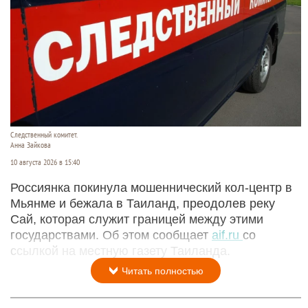
Следственный комитет.
Анна Зайкова
10 августа 2026 в 15:40
Россиянка покинула мошеннический кол-центр в
Мьянме и бежала в Таиланд, преодолев реку
Сай, которая служит границей между этими
государствами. Об этом сообщает
aif.ru
со
ссылкой на местную газету Таиланда.
Читать полностью