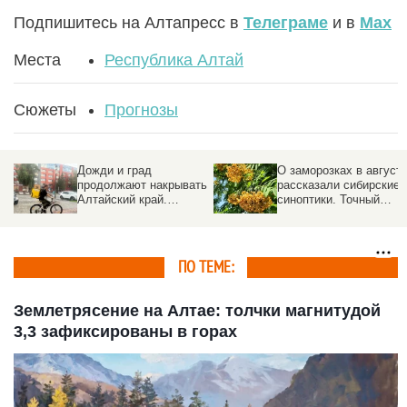
Подпишитесь на Алтапресс в
Телеграме
и в
Max
Места
Республика Алтай
Сюжеты
Прогнозы
Дожди и град
О заморозках в август
продолжают накрывать
рассказали сибирские
Алтайский край.
синоптики. Точный
Прогноз погоды на 5
прогноз
августа
ПО ТЕМЕ:
Землетрясение на Алтае: толчки магнитудой
3,3 зафиксированы в горах