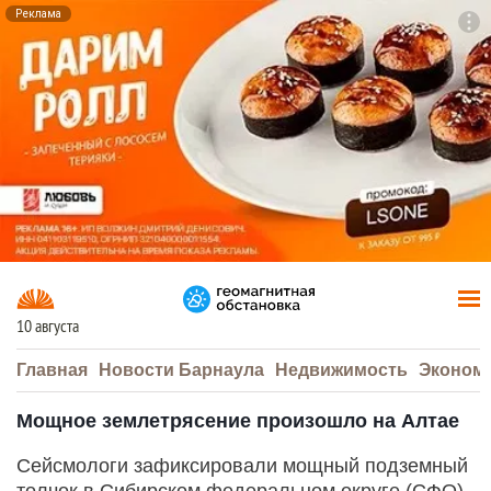
Реклама
To
F7
10 августа
Главная
Новости Барнаула
Недвижимость
Эконом
Мощное землетрясение произошло на Алтае
Сейсмологи зафиксировали мощный подземный
толчок в Сибирском федеральном округе (СФО).