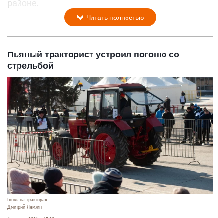
районе.
Читать полностью
Пьяный тракторист устроил погоню со
стрельбой
Гонки на тракторах
Дмитрий Лямзин