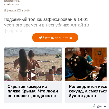
Землетрясение.
visualhunt.com
18 февраля 2025 в 16:10
Подземный толчок зафиксирован в 14:01
местного времени в Республике Алтай 18
февраля.
Читать полностью
i
Скрытая камера на
Ролик длится неск
пляже Крыма: Что люди
секунд, а смеяться
вытворяют, когда их не
будете долго
видят...