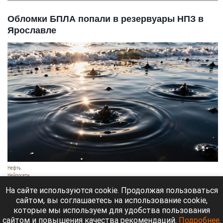
Обломки БПЛА попали в резервуары НПЗ в
Ярославле
Нефть.
Нейросети
6 августа 2026 в 16:40
На сайте используются cookie. Продолжая пользоваться
сайтом, вы соглашаетесь на использование cookie,
Обломки БПЛА попали в Ярославский НПЗ,
которые мы используем для удобства пользования
сообщил губернатор Ярославской области
сайтом и повышения качества рекомендаций.
Подробнее
.