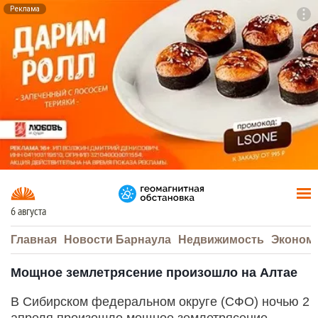
Реклама
To
F7
6 августа
Главная
Новости Барнаула
Недвижимость
Эконом
Мощное землетрясение произошло на Алтае
В Сибирском федеральном округе (СФО) ночью 2
апреля произошло мощное землетрясение.