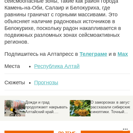
сейсмоопасные зоны, такие как район города
Камень-на-Оби, Салаир и Белокуриха, где
равнины граничат с горными массивами. Это
объясняет наличие радоновых источников в
Белокурихе, поскольку радон накапливается в
подвижных разломных зонах сейсмоактивных
регионов.
Подпишитесь на Алтапресс в
Телеграме
и в
Max
Места
Республика Алтай
Сюжеты
Прогнозы
Дожди и град
О заморозках в август
продолжают накрывать
рассказали сибирские
Алтайский край.
синоптики. Точный
Прогноз погоды на 5
прогноз
августа