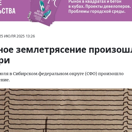
25 ИЮЛЯ 2025
13:26
ое землетрясение произош
ри
юля в Сибирском федеральном округе (СФО) произошло
ние.