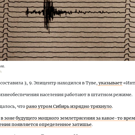
тектурный код начинается с
Смелость архитектурных 
ли. Мощение крупноформатными
Генеральный директор к
тами становится новым
ЗИАС — об эстетике горо
ие.
ндартом благоустройства
трендах в фасадах и разв
m
ОИТЕЛЬСТВО
СТРОИТЕЛЬСТВО
составила 3, 9. Эпицентр находился в Туве,
указывает
«Инт
изнеобеспечения населения работают в штатном режиме.
щалось, что
рано утром Сибирь изрядно тряхнуло
.
м
в зоне будущего мощного землетрясения за какое-то врем
ения появляется определенное затишье
.