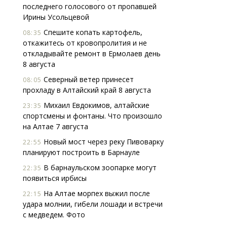
последнего голосового от пропавшей
Ирины Усольцевой
Спешите копать картофель,
08:35
откажитесь от кровопролития и не
откладывайте ремонт в Ермолаев день
8 августа
Северный ветер принесет
08:05
прохладу в Алтайский край 8 августа
Михаил Евдокимов, алтайские
23:35
спортсмены и фонтаны. Что произошло
на Алтае 7 августа
Новый мост через реку Пивоварку
22:55
планируют построить в Барнауле
В барнаульском зоопарке могут
22:35
появиться ирбисы
На Алтае морпех выжил после
22:15
удара молнии, гибели лошади и встречи
с медведем. Фото