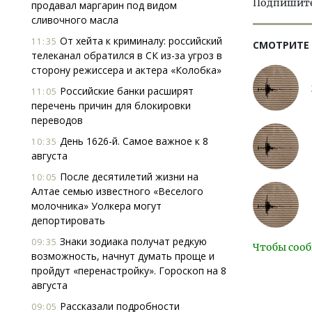
Подпишитес
продавал маргарин под видом
сливочного масла
От хейта к криминалу: российский
11:35
СМОТРИТЕ
телеканал обратился в СК из-за угроз в
сторону режиссера и актера «Колобка»
Российские банки расширят
11:05
перечень причин для блокировки
переводов
День 1626-й. Самое важное к 8
10:35
августа
После десятилетий жизни на
10:05
Алтае семью известного «Веселого
молочника» Уолкера могут
депортировать
Знаки зодиака получат редкую
09:35
Чтобы сооб
возможность, начнут думать проще и
пройдут «перенастройку». Гороскоп на 8
августа
Рассказали подробности
09:05