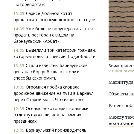
фоторепортаж
Ларисе Долиной хотят
15:05
предложить высокую должность в вузе
Уже больше полугода пытаются
14:35
продать ресторан с видом на
барнаульский «Арбат»
Выделили три категории граждан,
Архи
14:05
которым повысят пенсии. Подробности
зем
пли
Стали известны барнаульские
13:35
Землетрясен
ста
visualhunt.co
цены на сбор ребенка в школу и
способы сэкономить
СТР
Магнитуда 
Огромная пробка сковала
13:05
дорожное движение на пути в Барнаул
Объекты ж
через Старый мост. Что известно
Ранее сооб
Осенью некоторые школьники
12:35
отдохнут дольше, чем на зимних
Между те
праздниках
возникнов
Барнаульский производитель
12:05