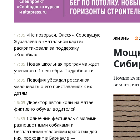
«Не позорься, Олеся». Соведущую
17:35
ЖИЗНЬ
Журавлева в «Натальной карте»
раскритиковали за поддержку
Мощн
«Колобка»
Сиби
Новая школьная программа ждет
17:05
учеников с 1 сентября. Подробности
Ночью 25 и
Педофил убеждал россиянок
16:35
землетрясе
умалчивать о его приставаниях к их
детям
Директор автошколы на Алтае
16:05
фиктивно обучал водителей
Солнечный фестиваль с милыми
15:35
разноцветными собаками и
бесплатными «салонами красоты» для
них, проходит в Барнауле —