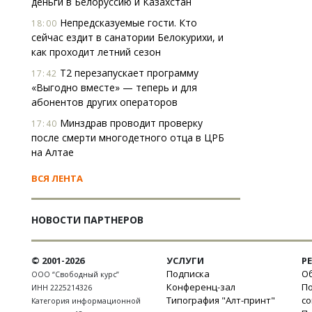
деньги в Белоруссию и Казахстан
Непредсказуемые гости. Кто
18:00
сейчас ездит в санатории Белокурихи, и
как проходит летний сезон
Т2 перезапускает программу
17:42
«Выгодно вместе» — теперь и для
абонентов других операторов
Минздрав проводит проверку
17:40
после смерти многодетного отца в ЦРБ
на Алтае
ВСЯ ЛЕНТА
НОВОСТИ ПАРТНЕРОВ
© 2001-2026
УСЛУГИ
Р
Подписка
Об
ООО “Свободный курс”
Конференц-зал
П
ИНН 2225214326
Типография "Алт-принт"
с
Категория информационной