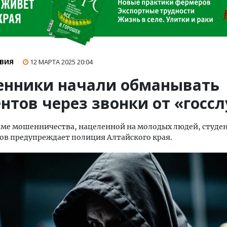
ВИЯ
12 МАРТА 2025
20:04
нники начали обманывать
нтов через звонки от «госс
еме мошенничества, нацеленной на молодых людей, студе
в предупреждает полиция Алтайского края.