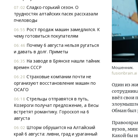
Сладко-горький сезон. О
07:02
трудностях алтайских пасек рассказали
пчеловоды
Рост продаж машин замедлился. К
06:55
чему готовиться покупателям
Почему 6 августа нельзя ругаться
06:46
и давать в долг. Приметы
Т2 п
«Выг
На заводе в Брянске нашли тайник
06:35
або
времен СССР
Мошенник.
fusionbrain.ai
Страховые компании почти не
06:20
ПОТ
организуют восстановление машин по
Один из жи
ОСАГО
сотрудника
ввёл свои 
Стрельцы отправятся в путь,
06:18
злоумышлен
Козероги получат предложение, а Весы
Обман был 
встретят романтику. Гороскоп на 6
августа
Правоохран
Шторм обрушится на Алтайский
06:02
вузов, мин
край 6 августа: ливни, град и ураганный
Какой бы н