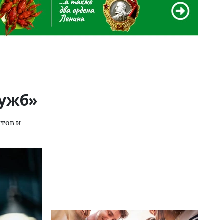
лужб»
нтов и