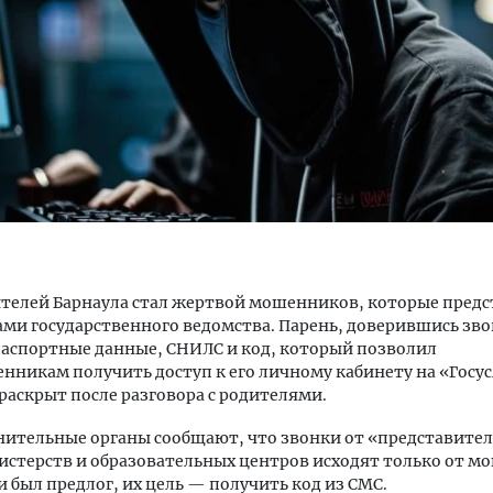
ерезапускает программу
Власти договорились уве
одно вместе» — теперь и для
поставки топлива на нез
нентов других операторов
АЗС
РЕБИТЕЛЬ
ПОТРЕБИТЕЛЬ
телей Барнаула стал жертвой мошенников, которые предс
ми государственного ведомства. Парень, доверившись зв
паспортные данные, СНИЛС и код, который позволил
никам получить доступ к его личному кабинету на «Госус
раскрыт после разговора с родителями.
ительные органы сообщают, что звонки от «представител
истерств и образовательных центров исходят только от м
и был предлог, их цель — получить код из СМС.