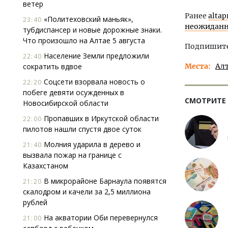
ветер
Ранее
altap
«Политеховский маньяк»,
23:40
неожиданн
тубдиспансер и новые дорожные знаки.
Что произошло на Алтае 5 августа
Подпишитес
Население Земли предложили
22:40
сократить вдвое
Места
Ал
Соцсети взорвала новость о
22:20
побеге девяти осужденных в
СМОТРИТЕ
Новосибирской области
Пропавших в Иркутской области
22:00
пилотов нашли спустя двое суток
Молния ударила в дерево и
21:40
вызвала пожар на границе с
Казахстаном
В микрорайоне Барнаула появятся
21:20
скалодром и качели за 2,5 миллиона
рублей
На акватории Оби перевернулся
21:00