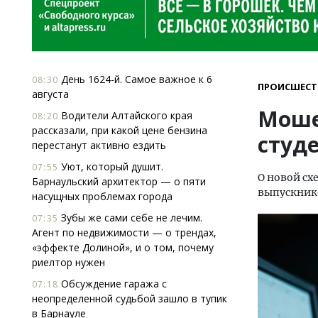
День 1624-й. Самое важное к 6
08:30
ПРОИСШЕСТ
августа
Моше
Водители Алтайского края
08:20
рассказали, при какой цене бензина
студе
перестанут активно ездить
Уют, который душит.
07:55
О новой сх
Барнаульский архитектор — о пяти
выпускнико
насущных проблемах города
Зубы же сами себе не лечим.
07:35
Агент по недвижимости — о трендах,
«эффекте Долиной», и о том, почему
риелтор нужен
Обсуждение гаража с
07:18
неопределенной судьбой зашло в тупик
в Барнауле