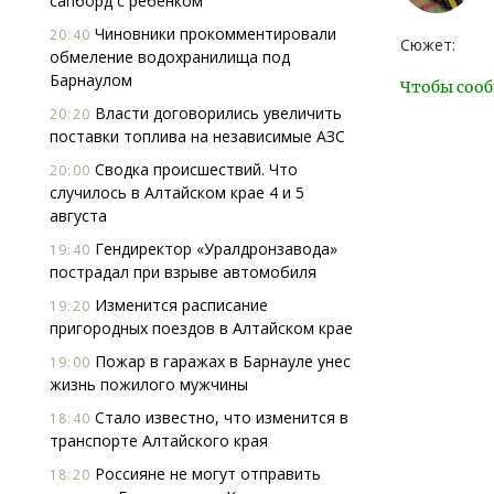
сапборд с ребенком
Чиновники прокомментировали
20:40
Сюжет:
обмеление водохранилища под
Барнаулом
Чтобы сооб
Власти договорились увеличить
20:20
поставки топлива на независимые АЗС
Сводка происшествий. Что
20:00
случилось в Алтайском крае 4 и 5
августа
Гендиректор «Уралдронзавода»
19:40
пострадал при взрыве автомобиля
Изменится расписание
19:20
пригородных поездов в Алтайском крае
Пожар в гаражах в Барнауле унес
19:00
жизнь пожилого мужчины
Стало известно, что изменится в
18:40
транспорте Алтайского края
Россияне не могут отправить
18:20