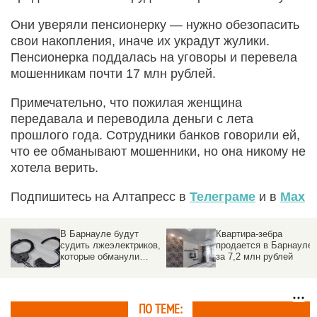
Они уверяли пенсионерку — нужно обезопасить
свои накопления, иначе их украдут жулики.
Пенсионерка поддалась на уговоры и перевела
мошенникам почти 17 млн рублей.
Примечательно, что пожилая женщина
передавала и переводила деньги с лета
прошлого года. Сотрудники банков говорили ей,
что ее обманывают мошенники, но она никому не
хотела верить.
Подпишитесь на Алтапресс в
Телеграме
и в
Max
В Барнауле будут
Квартира-зебра
судить лжеэлектриков,
продается в Барнауле
которые обманули
за 7,2 млн рублей
пенсионеров почти на 1
млн рублей
ПО ТЕМЕ: