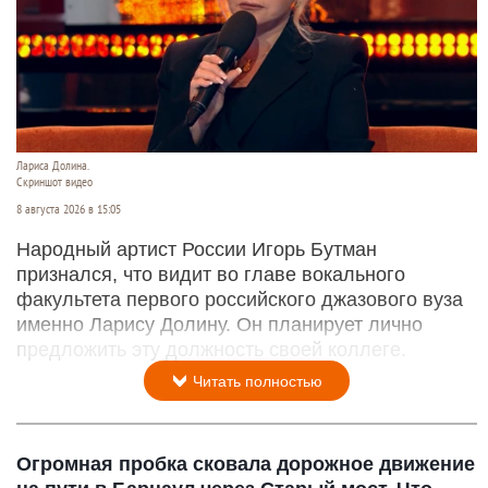
Лариса Долина.
Скриншот видео
8 августа 2026 в 15:05
Народный артист России Игорь Бутман
признался, что видит во главе вокального
факультета первого российского джазового вуза
именно Ларису Долину. Он планирует лично
предложить эту должность своей коллеге.
Читать полностью
Огромная пробка сковала дорожное движение