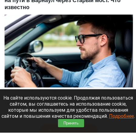
на пути в Барнаул через Старый мост. Что
известно
Водитель. Мужчина за рулем. Авто. Машина
Нейросети
На сайте используются cookie. Продолжая пользоваться
сайтом, вы соглашаетесь на использование cookie,
8 августа 2026 в 13:05
которые мы используем для удобства пользования
По данным 2GIS в самом городе сильных пробок
сайтом и повышения качества рекомендаций.
Подробнее
.
нет, но на въезде в город машины стоят.
Принять
Читать полностью