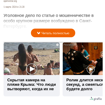
openverse.org
1 марта 2024 в 21:28
Уголовное дело по статье о мошенничестве в
особо крупном размере возбуждено в Санкт-
Петербурге.
Читать полностью
i
Скрытая камера на
Ролик длится неск
пляже Крыма: Что люди
секунд, а смеяться
вытворяют, когда их не
будете долго
видят...