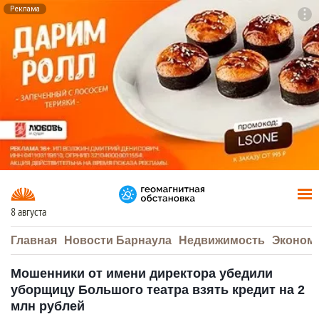
Реклама
To
F7
8 августа
Главная
Новости Барнаула
Недвижимость
Эконом
Мошенники от имени директора убедили
уборщицу Большого театра взять кредит на 2
млн рублей