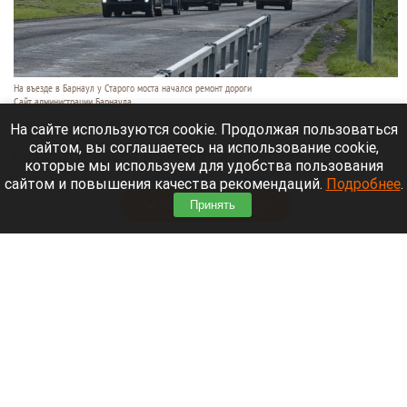
На въезде в Барнаул у Старого моста начался ремонт дороги
Сайт администрации Барнаула
6 августа 2026 в 17:00
На сайте используются cookie. Продолжая пользоваться
сайтом, вы соглашаетесь на использование cookie,
Глава Барнаула Вячеслав Франк 6 августа
которые мы используем для удобства пользования
провел выездное совещание на ул. Парфенова.
сайтом и повышения качества рекомендаций.
Подробнее
.
Читать полностью
Принять
Обломки БПЛА попали в резервуары НПЗ в
Ярославле