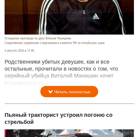
Оглашение приговора по делу Виталия Манишина.
Следственное управление Следственного комитета РФ по Алтайскому краю
6 августа 2026 в 17:40
Родственники убитых девушек, как и все
остальные, прочитали в новостях о том, что
серийный убийца Виталий Манишин хочет
отправиться на
спецоперацию
.
Читать полностью
Пьяный тракторист устроил погоню со
стрельбой