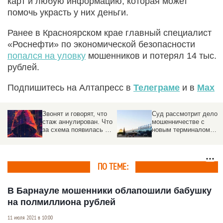
карт и любую информацию, которая может
помочь украсть у них деньги.
Ранее в Красноярском крае главный специалист
«Роснефти» по экономической безопасности
попался на уловку
мошенников и потерял 14 тыс.
рублей.
Подпишитесь на Алтапресс в
Телеграме
и в
Max
Звонят и говорят, что
Суд рассмотрит дело о
стаж аннулирован. Что
мошенничестве с
за схема появилась в
новым терминалом
России
барнаульского
аэропорта
ПО ТЕМЕ:
В Барнауле мошенники облапошили бабушку
на полмиллиона рублей
11 июля 2021 в 10:00