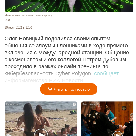
Мошенники стараются быть в тренде.
CC0
10 июля 2021 в 12:36
Олег Новицкий поделился своим опытом
общения со злоумышленниками в ходе прямого
включения с Международной станции. Общение
с космонавтом и его коллегой Петром Дубовым
проходило в рамках онлайн-тренинга по
кибербезопасности Cyber Polygon,
сообщает
информагенство РИА Новости.
Читать полностью
i