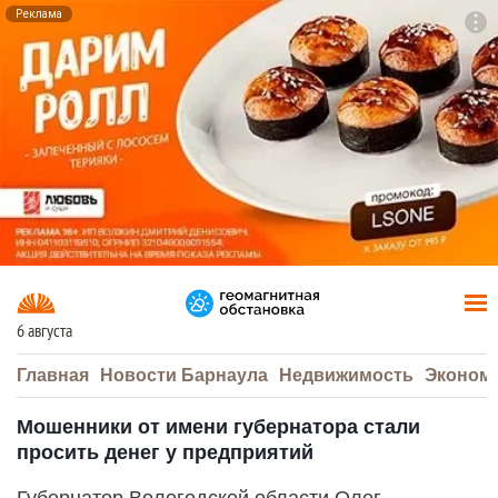
Реклама
To
F7
6 августа
Главная
Новости Барнаула
Недвижимость
Эконом
Мошенники от имени губернатора стали
просить денег у предприятий
Губернатор Вологодской области Олег