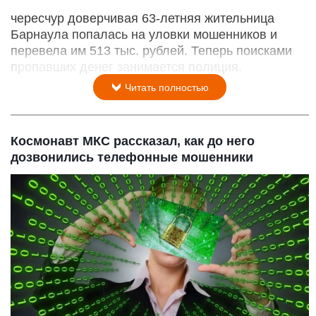
чересчур доверчивая 63-летняя жительница
Барнаула попалась на уловки мошенников и
перевела им 513 тыс. рублей. Теперь поисками
пропавших денег занимается полиция.
Читать полностью
Космонавт МКС рассказал, как до него
дозвонились телефонные мошенники