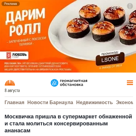
Реклама
To
F7
8 августа
Главная
Новости Барнаула
Недвижимость
Эконом
Москвичка пришла в супермаркет обнаженной
и стала молиться консервированным
ананасам