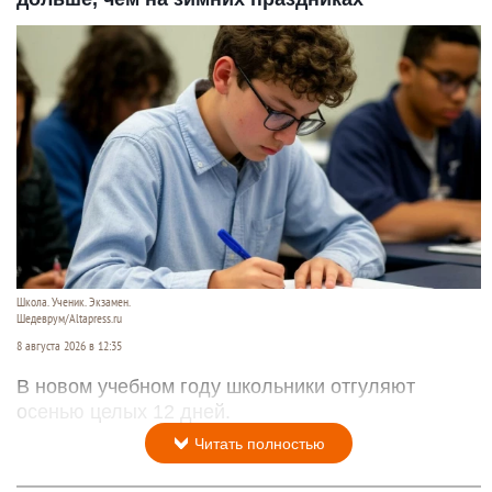
Школа. Ученик. Экзамен.
Шедеврум/Altapress.ru
8 августа 2026 в 12:35
В новом учебном году школьники отгуляют
осенью целых 12 дней.
Читать полностью