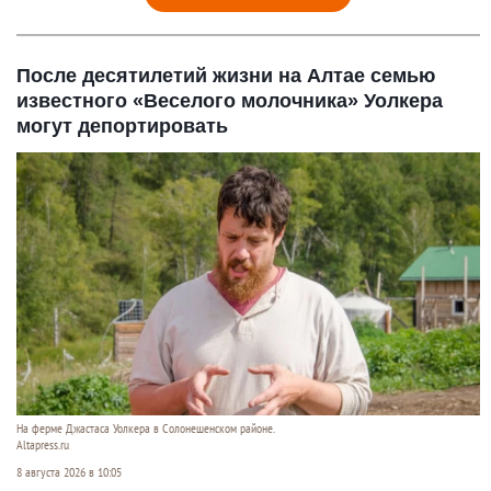
После десятилетий жизни на Алтае семью
известного «Веселого молочника» Уолкера
могут депортировать
На ферме Джастаса Уолкера в Солонешенском районе.
Altapress.ru
8 августа 2026 в 10:05