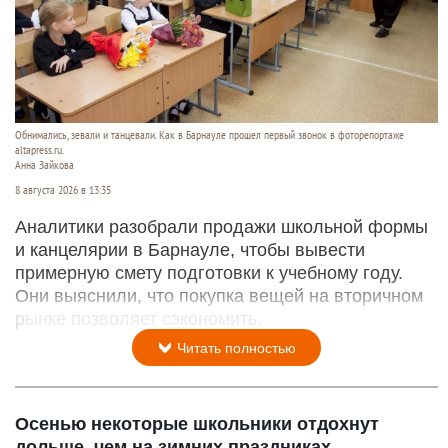
Обнимались, зевали и танцевали. Как в Барнауле прошел первый звонок в фоторепортаже
altapress.ru.
Анна Зайкова
8 августа 2026 в 13:35
Аналитики разобрали продажи школьной формы
и канцелярии в Барнауле, чтобы вывести
примерную смету подготовки к учебному году.
Они выяснили, что покупка вещей на вторичном
рынке позволяет сэкономить.
Читать полностью
Осенью некоторые школьники отдохнут
дольше, чем на зимних праздниках