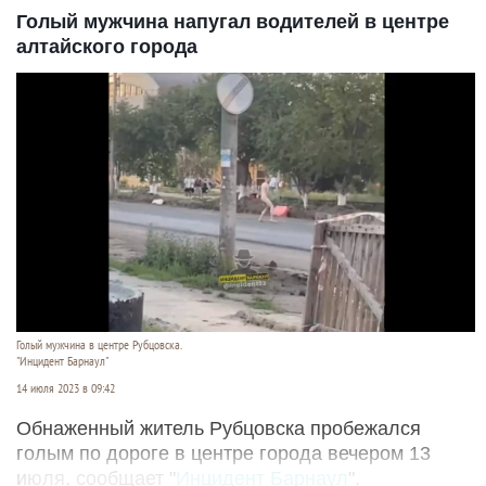
Голый мужчина напугал водителей в центре
алтайского города
Голый мужчина в центре Рубцовска.
"Инцидент Барнаул"
14 июля 2023 в 09:42
Обнаженный житель Рубцовска пробежался
голым по дороге в центре города вечером 13
июля, сообщает "
Инцидент Барнаул
".