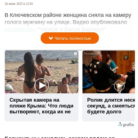
26 июня 2023 в 12:54
В Ключевском районе женщина сняла на камеру
голого мужчину на улице. Видео опубликовало
сообщество
"Черное и Белое Барнаул".
Читать полностью
i
Скрытая камера на
Ролик длится неск
пляже Крыма: Что люди
секунд, а смеяться
вытворяют, когда их не
будете долго
видят...