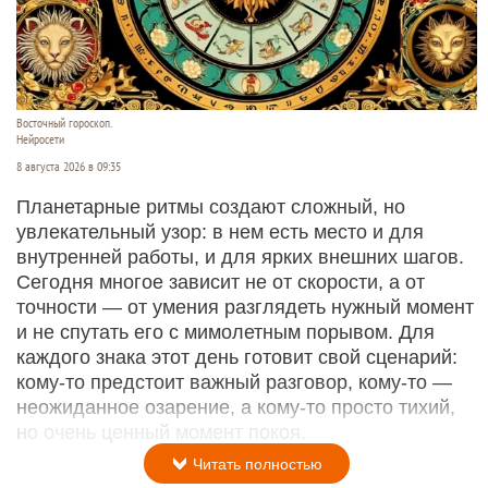
Восточный гороскоп.
Нейросети
8 августа 2026 в 09:35
Планетарные ритмы создают сложный, но
увлекательный узор: в нем есть место и для
внутренней работы, и для ярких внешних шагов.
Сегодня многое зависит не от скорости, а от
точности — от умения разглядеть нужный момент
и не спутать его с мимолетным порывом. Для
каждого знака этот день готовит свой сценарий:
кому‑то предстоит важный разговор, кому‑то —
неожиданное озарение, а кому‑то просто тихий,
но очень ценный момент покоя.
Читать полностью