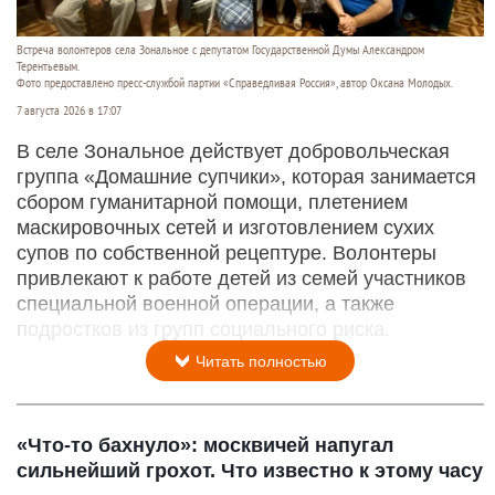
Встреча волонтеров села Зональное с депутатом Государственной Думы Александром
Терентьевым.
Фото предоставлено пресс-службой партии «Справедливая Россия», автор Оксана Молодых.
7 августа 2026 в 17:07
В селе Зональное действует добровольческая
группа «Домашние супчики», которая занимается
сбором гуманитарной помощи, плетением
маскировочных сетей и изготовлением сухих
супов по собственной рецептуре. Волонтеры
привлекают к работе детей из семей участников
специальной военной операции, а также
подростков из групп социального риска.
Читать полностью
«Что-то бахнуло»: москвичей напугал
сильнейший грохот. Что известно к этому часу