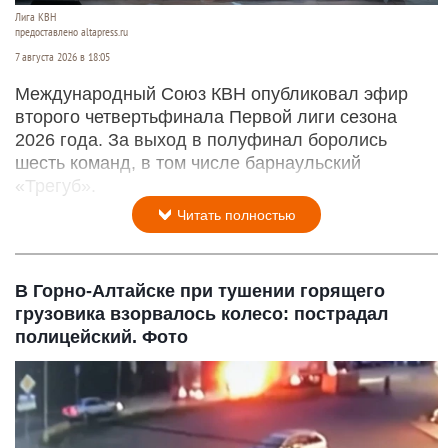
Лига КВН
предоставлено altapress.ru
7 августа 2026 в 18:05
Международный Союз КВН опубликовал эфир
второго четвертьфинала Первой лиги сезона
2026 года. За выход в полуфинал боролись
шесть команд, в том числе барнаульский
«Трегуб».
Читать полностью
В Горно-Алтайске при тушении горящего
грузовика взорвалось колесо: пострадал
полицейский. Фото