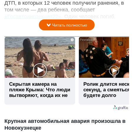
ДТП, в которых 12 человек получили ранения, в
том числе — два ребенка, сообщает
«Госавтоинспекция22»
. Один человек погиб.
Читать полностью
i
Скрытая камера на
Ролик длится неск
пляже Крыма: Что люди
секунд, а смеяться
вытворяют, когда их не
будете долго
видят...
Крупная автомобильная авария произошла в
Новокузнецке