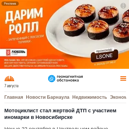
Реклама
To
F7
7 августа
Главная
Новости Барнаула
Недвижимость
Эконом
Мотоциклист стал жертвой ДТП с участием
иномарки в Новосибирске
Ночью 22 сентября в Центральном районе