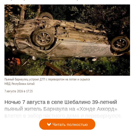
Пьяный барнаулец устроил ДТП с переворотом на Алтае и скрылся
МВД Республики Алтай
7 августа 2026 в 17:25
Ночью 7 августа в селе Шебалино 39-летний
пьяный житель Барнаула на «Хонде Аккорд»
влетел в забор частного дома и перевернулся.
Читать полностью