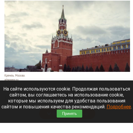
Кремль. Москва.
altapress.ru
7 августа 2026 в 16:30
На сайте используются cookie. Продолжая пользоваться
сайтом, вы соглашаетесь на использование cookie,
Москвичи услышали страшный хлопок, который
которые мы используем для удобства пользования
разнесся по разным района города.
сайтом и повышения качества рекомендаций.
Подробнее
.
Читать полностью
Принять