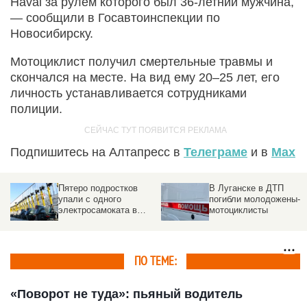
Haval за рулем которого был 36-летний мужчина,
— сообщили в Госавтоинспекции по
Новосибирску.
Мотоциклист получил смертельные травмы и
скончался на месте. На вид ему 20–25 лет, его
личность устанавливается сотрудниками
полиции.
Подпишитесь на Алтапресс в
Телеграме
и в
Max
Пятеро подростков
В Луганске в ДТП
упали с одного
погибли молодожены-
электросамоката в
мотоциклисты
Новосибирске. Видео
ПО ТЕМЕ:
«Поворот не туда»: пьяный водитель