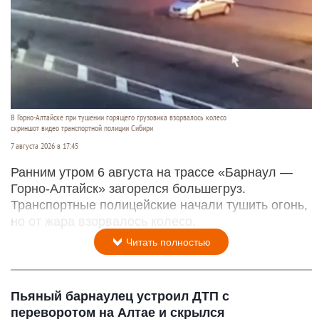
В Горно-Алтайске при тушении горящего грузовика взорвалось колесо
скриншот видео транспортной полиции Сибири
7 августа 2026 в 17:45
Ранним утром 6 августа на трассе «Барнаул —
Горно-Алтайск» загорелся большегруз.
Транспортные полицейские начали тушить огонь,
но от жара взорвалось колесо.
Читать полностью
Пьяный барнаулец устроил ДТП с
переворотом на Алтае и скрылся