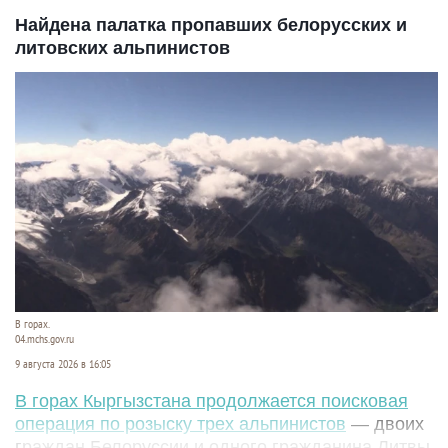
Найдена палатка пропавших белорусских и
литовских альпинистов
В горах.
04.mchs.gov.ru
9 августа 2026 в 16:05
В горах Кыргызстана продолжается поисковая
операция по розыску трех альпинистов
— двоих
граждан Белоруссии и одного гражданина Литвы.