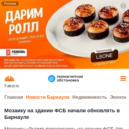
Реклама
To
F7
9 августа
Главная
Новости Барнаула
Недвижимость
Эконом
Мозаику на здании ФСБ начали обновлять в
Барнауле
Мозаику «Знамя революции» на здании ФСБ (пр.