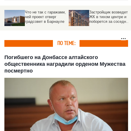
,
Застройщик возведет
Новый
ЖК в тихом центре и
маслоэкстракционный
поборется за соседний
цех построит
дом по «адекватной»
«Сибирская семечка» в
цене в Барнауле
Барнауле
ПО ТЕМЕ:
Погибшего на Донбассе алтайского
общественника наградили орденом Мужества
посмертно