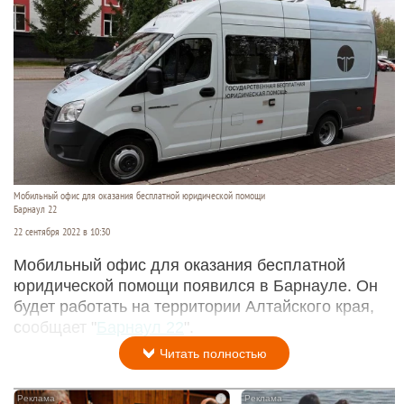
Мобильный офис для оказания бесплатной юридической помощи
Барнаул 22
22 сентября 2022 в 10:30
Мобильный офис для оказания бесплатной
юридической помощи появился в Барнауле. Он
будет работать на территории Алтайского края,
сообщает "
Барнаул 22
".
Читать полностью
i