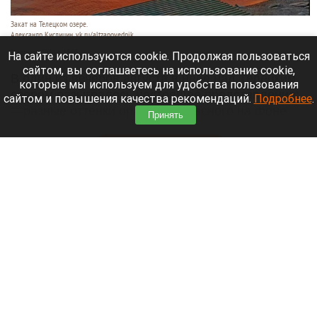
Закат на Телецком озере.
Александр Кислицин, vk.ru/altzapovednik
9 августа 2026 в 15:05
На сайте используются cookie. Продолжая пользоваться
сайтом, вы соглашаетесь на использование cookie,
В один из вечеров августа в небе над Телецким
которые мы используем для удобства пользования
озером разыгралось настоящее представление:
сайтом и повышения качества рекомендаций.
Подробнее
.
—разные оттенки оранжево-красного на фоне
Принять
синевы вод озера и величественных гор.
Читать полностью
День 1627-й. Самое важное к 9 августа