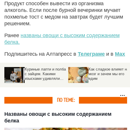
Продукт способен вывести из организма
алкоголь. Если после бурной вечеринки мучает
похмелье тост с медом на завтрак будет лучшим
решением.
Ранее
названы овощи с высоким содержанием
белка.
Подпишитесь на Алтапресс в
Телеграме
и в
Max
Куриные лапти и полба
Как сладкое влияет на
с зайцем. Какими
мозг и зачем мы его
изысками удивляли
едим
шеф-повара на
«Всероссийском дне
поля – 2026»
ПО ТЕМЕ:
Названы овощи с высоким содержанием
белка