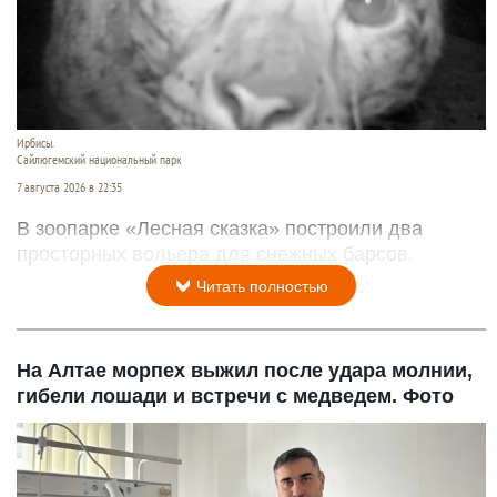
Ирбисы.
Сайлюгемский национальный парк
7 августа 2026 в 22:35
В зоопарке «Лесная сказка» построили два
просторных вольера для снежных барсов.
Читать полностью
На Алтае морпех выжил после удара молнии,
гибели лошади и встречи с медведем. Фото