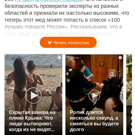
безопасность проверили эксперты из разных
областей и признали их настолько высокими, что
теперь этот мед может попасть в список «100
лучших товаров России». Рассказываем, что в
этом меде зацепило экспертную комиссию.
Читать полностью
i
i
Скрытая камера на
Ролик длится
К
пляже Крыма: Что
несколько секунд, а
о
люди вытворяют,
смеяться вы будете
о
когда их не видят...
долго
р