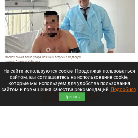
Морпех выжил после удара молнии и встречи с медведем
соцсети Дмитрия Хубезова
7 августа 2026 в 22:15
На сайте используются cookie. Продолжая пользоваться
сайтом, вы соглашаетесь на использование cookie,
Морской пехотинец, который приехал в отпуск на
которые мы используем для удобства пользования
Алтай, пережил чудовищную серию событий.
сайтом и повышения качества рекомендаций.
Подробнее
.
Читать полностью
Принять
В Барнауле водитель сбил женщину на зебре
и скрылся