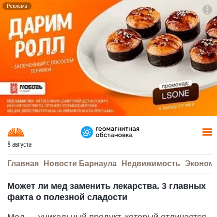
Реклама
To
F7
8 августа
Главная
Новости Барнаула
Недвижимость
Эконом
Может ли мед заменить лекарства. 3 главных
факта о полезной сладости
Мед — уникальный продукт, который отличается