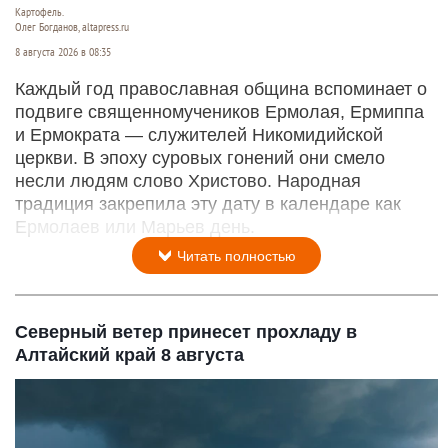
Картофель.
Олег Богданов, altapress.ru
8 августа 2026 в 08:35
Каждый год православная община вспоминает о
подвиге священномучеников Ермолая, Ермиппа
и Ермократа — служителей Никомидийской
церкви. В эпоху суровых гонений они смело
несли людям слово Христово. Народная
традиция закрепила эту дату в календаре как
Ермолаев или Марьев день.
Читать полностью
Северный ветер принесет прохладу в
Алтайский край 8 августа