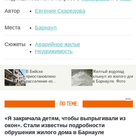
Автор
Евгения Скаредова
Места
Барнаул
Сюжеты
Аварийное жилье
Недвижимость
В Бийске
Желтый водопад
приостановлено
хлынул из жилого дом
расселение из
в Барнауле. Фото
аварийного жилья
ПО ТЕМЕ:
«Я закричала детям, чтобы выпрыгивали из
окон». Стали известны подробности
обрушения жилого дома в Барнауле