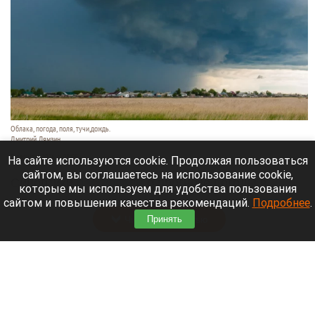
Облака, погода, поля, тучи,дождь.
Дмитрий Лямзин
8 августа 2026 в 08:05
На сайте используются cookie. Продолжая пользоваться
сайтом, вы соглашаетесь на использование cookie,
Синоптики
рассказали
о прогнозе погоды в
которые мы используем для удобства пользования
Алтайском крае и Барнауле на 8 августа.
сайтом и повышения качества рекомендаций.
Подробнее
.
Читать полностью
Принять
Новый мост через реку Пивоварку планируют
построить в Барнауле