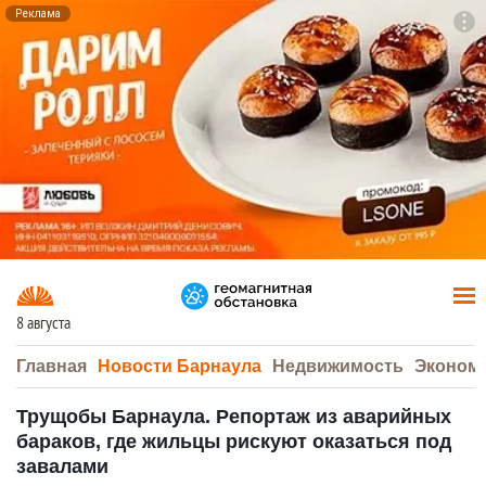
Реклама
To
F7
8 августа
Главная
Новости Барнаула
Недвижимость
Эконом
Трущобы Барнаула. Репортаж из аварийных
бараков, где жильцы рискуют оказаться под
завалами