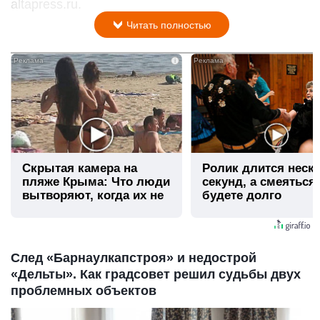
altapress.ru.
Читать полностью
i
Скрытая камера на
Ролик длится неск
пляже Крыма: Что люди
секунд, а смеяться
вытворяют, когда их не
будете долго
видят...
След «Барнаулкапстроя» и недострой
«Дельты». Как градсовет решил судьбы двух
проблемных объектов