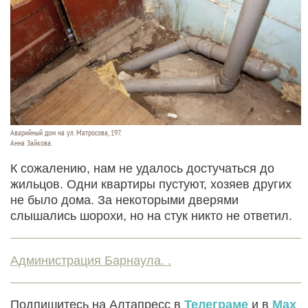
Аварийный дом на ул. Матросова, 197.
Анна Зайкова.
К сожалению, нам не удалось достучаться до
жильцов. Одни квартиры пустуют, хозяев других
не было дома. За некоторыми дверями
слышались шорохи, но на стук никто не ответил.
Администрация Барнаула. .
Подпишитесь на Алтапресс в
Телеграме
и в
Max