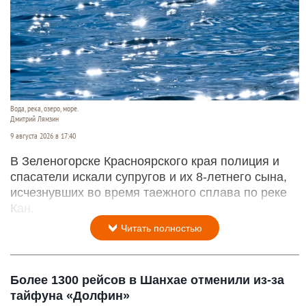
Вода, река, озеро, море.
Дмитрий Лямзин
9 августа 2026 в 17:40
В Зеленогорске Красноярского края полиция и
спасатели искали супругов и их 8-летнего сына,
исчезнувших во время таежного сплава по реке
Кан.
Читать полностью
Более 1300 рейсов в Шанхае отменили из-за
тайфуна «Долфин»