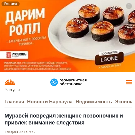
Реклама
To
F7
9 августа
Главная
Новости Барнаула
Недвижимость
Эконом
Муравей повредил женщине позвоночник и
привлек внимание следствия
3 февраля 2011 в 21:15