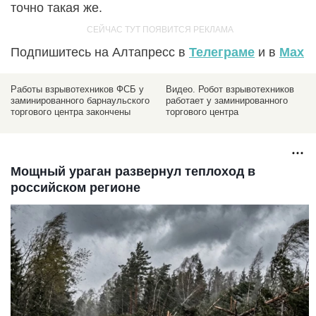
точно такая же.
Подпишитесь на Алтапресс в
Телеграме
и в
Max
Видео. Робот взрывотехников
Фотофакты очевидцев.
работает у заминированного
Взрывотехники у "Фэмили"
торгового центра
решают судьбу подозрительного
предмета
Мощный ураган развернул теплоход в
российском регионе