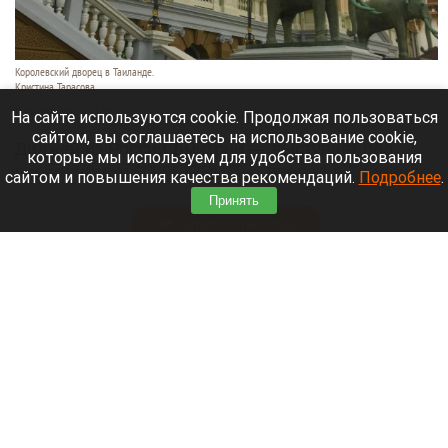
Королевский дворец в Таиланде.
Кристина Тарасова
9 августа 2026 в 15:35
На сайте используются cookie. Продолжая пользоваться
сайтом, вы соглашаетесь на использование cookie,
Диджей из России Дмитрий — выступает под
которые мы используем для удобства пользования
псевдонимом DJ FЫRРИN — пропал в Таиланде
сайтом и повышения качества рекомендаций.
Подробнее
.
после возникновения проблем с документами.
Принять
Читать полностью
Невероятный закат на Телецком озере снял
инспектор Алтайского заповедника. Фото