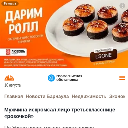
Реклама
To
F7
10 августа
Главная
Новости Барнаула
Недвижимость
Эконом
Мужчина искромсал лицо третьекласснице
«розочкой»
На Урале целая группа преступников