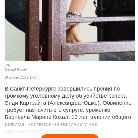
Суд
Дмитрий Лямзин
30 октября 2025 в 13:55
В Санкт-Петербурге завершились прения по
громкому уголовному делу об убийстве рэпера
Энди Картрайта (Александра Юшко). Обвинение
требует назначить его супруге, уроженке
Барнаула Марине Кохал, 13 лет колонии общего
режима, несмотря на наличие у нее
несовершеннолетнего ребенка.