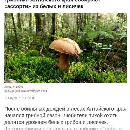
«ассорти» из белых и лисичек
Ассорти грибов
Грибы и Грибники Алтайского края
10 августа 2026 в 12:50
После обильных дождей в лесах Алтайского края
начался грибной сезон. Любители тихой охоты
делятся урожаем белых грибов и лисичек,
фотографиями они делятся в паблике
«Грибы и