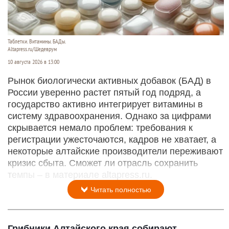
Таблетки. Витамины. БАДы.
Altapress.ru/Шедеврум
10 августа 2026 в 13:00
Рынок биологически активных добавок (БАД) в
России уверенно растет пятый год подряд, а
государство активно интегрирует витамины в
систему здравоохранения. Однако за цифрами
скрывается немало проблем: требования к
регистрации ужесточаются, кадров не хватает, а
некоторые алтайские производители переживают
кризис сбыта. Сможет ли отрасль сохранить
темпы – в материале altapress.ru.
Читать полностью
Грибники Алтайского края собирают