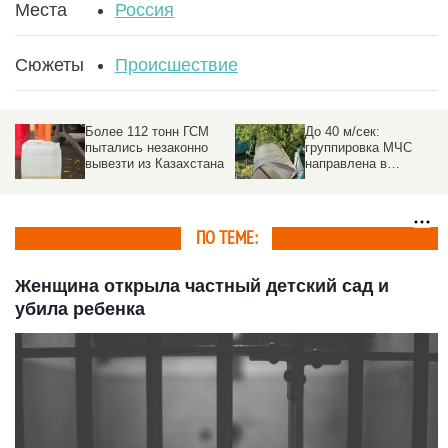
Места
Россия
Сюжеты
Происшествие
Более 112 тонн ГСМ
До 40 м/сек:
пытались незаконно
группировка МЧС
вывезти из Казахстана
направлена в
пострадавшие от
урагана районы на
Алтае
ПО ТЕМЕ:
Женщина открыла частный детский сад и
убила ребенка