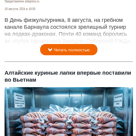
Предоставлено altapress.ru
10 августа 2026 в 10:50
В День физкультурника, 8 августа, на гребном
канале Барнаула состоялся зрелищный турнир
на лодках-драконах. Почти 40 команд боролись
за «Кубок Начальника Западно-Сибирской РЖД».
Читать полностью
Алтайские куриные лапки впервые поставили
во Вьетнам