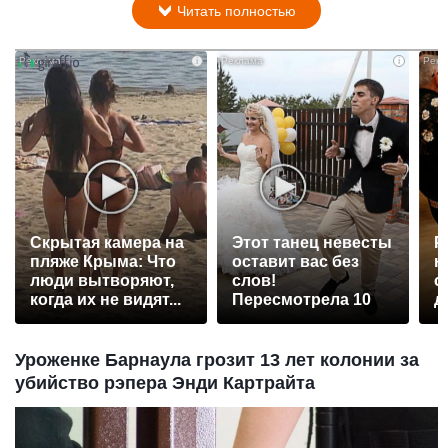
Читать полностью
i
i
Скрытая камера на
Этот танец невесты
Р
пляже Крыма: Что
оставит вас без
н
люди вытворяют,
слов!
с
когда их не видят...
Пересмотрела 10
д
раз
Уроженке Барнаула грозит 13 лет колонии за
убийство рэпера Энди Картрайта