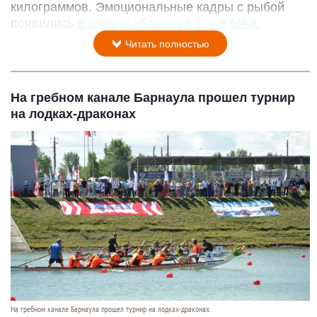
килограммов. Эмоциональные кадры с рыбой
появились
в канале «Барнаул 22» в MAX.
Читать полностью
На гребном канале Барнаула прошел турнир
на лодках-драконах
На гребном канале Барнаула прошел турнир на лодках-драконах.