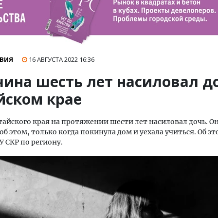
ВИЯ
16 АВГУСТА 2022
16:36
ина шесть лет насиловал д
йском крае
айского края на протяжении шести лет насиловал дочь. О
 об этом, только когда покинула дом и уехала учиться. Об э
У СКР по региону.