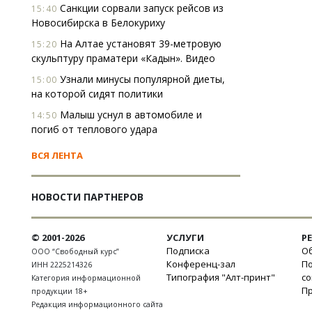
Санкции сорвали запуск рейсов из
15:40
Новосибирска в Белокуриху
На Алтае установят 39-метровую
15:20
скульптуру праматери «Кадын». Видео
Узнали минусы популярной диеты,
15:00
на которой сидят политики
Малыш уснул в автомобиле и
14:50
погиб от теплового удара
ВСЯ ЛЕНТА
НОВОСТИ ПАРТНЕРОВ
© 2001-2026
УСЛУГИ
Р
Подписка
Об
ООО “Свободный курс”
Конференц-зал
П
ИНН 2225214326
Типография "Алт-принт"
с
Категория информационной
П
продукции 18+
Редакция информационного сайта