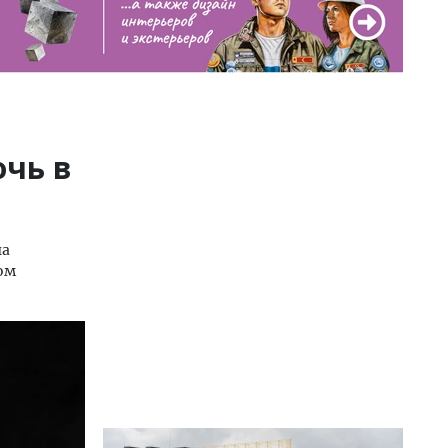
очь в
на
том