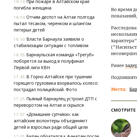
При пожаре в Алтайском крае
19:10
погибла женщина
Во время д
показаний,
Отчим-деспот на Алтае полгода
18:50
пытал тесаком, черенком и шлангом
Расследова
пятерых детей
нескольких
Власти Барнаула заявили о
18:30
характера")
стабилизации ситуации с топливом
("Насильст
несоверше
Барнаульская команда «Трегуб»
18:05
поборется за выход в полуфинал
Ранее
заде
Первой лиги КВН
В Горно-Алтайске при тушении
17:45
Подпишитес
горящего грузовика взорвалось колесо:
пострадал полицейский. Фото
Места
Ба
Пьяный барнаулец устроил ДТП с
17:25
переворотом на Алтае и скрылся
СМОТРИТЕ
«Домашние супчики»: как
17:07
алтайские волонтеры объединяют
детей и взрослых ради общей цели
Билан обратился к фанатам после
17:05