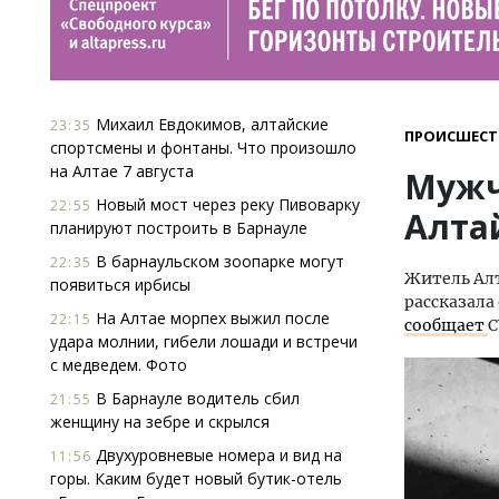
Михаил Евдокимов, алтайские
23:35
ПРОИСШЕСТ
спортсмены и фонтаны. Что произошло
на Алтае 7 августа
Мужч
Новый мост через реку Пивоварку
22:55
Алта
планируют построить в Барнауле
В барнаульском зоопарке могут
22:35
Житель Алт
появиться ирбисы
рассказала
На Алтае морпех выжил после
22:15
сообщает
С
удара молнии, гибели лошади и встречи
с медведем. Фото
В Барнауле водитель сбил
21:55
женщину на зебре и скрылся
Двухуровневые номера и вид на
11:56
горы. Каким будет новый бутик-отель