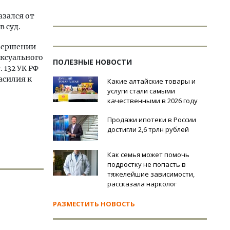
азался от
в суд.
овершении
ексуального
ПОЛЕЗНЫЕ НОВОСТИ
. 132 УК РФ
асилия к
Какие алтайские товары и
услуги стали самыми
качественными в 2026 году
Продажи ипотеки в России
достигли 2,6 трлн рублей
Как семья может помочь
подростку не попасть в
тяжелейшие зависимости,
рассказала нарколог
РАЗМЕСТИТЬ НОВОСТЬ