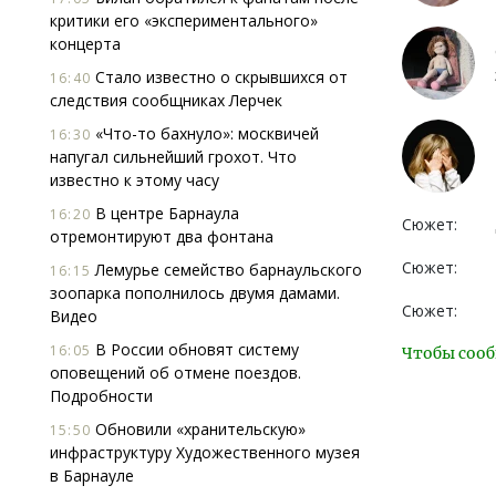
критики его «экспериментального»
концерта
Стало известно о скрывшихся от
16:40
следствия сообщниках Лерчек
«Что-то бахнуло»: москвичей
16:30
напугал сильнейший грохот. Что
известно к этому часу
В центре Барнаула
16:20
Сюжет:
отремонтируют два фонтана
Сюжет:
Лемурье семейство барнаульского
16:15
зоопарка пополнилось двумя дамами.
Сюжет:
Видео
В России обновят систему
16:05
Чтобы сооб
оповещений об отмене поездов.
Подробности
Обновили «хранительскую»
15:50
инфраструктуру Художественного музея
в Барнауле