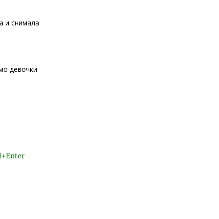
а и снимала
мо девочки
l+Enter