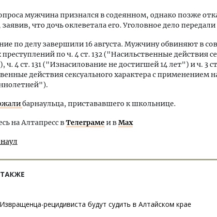
опроса мужчина признался в содеянном, однако позже отк
 заявив, что дочь оклеветала его. Уголовное дело передали 
ние по делу завершили 16 августа. Мужчину обвиняют в с
 преступлений по ч. 4 ст. 132 ("Насильственные действия с
, ч. 4 ст. 131 ("Изнасилование не достигшей 14 лет") и ч. 3 ст
венные действия сексуального характера с применением н
ннолетней").
ржали
барнаульца, пристававшего к школьнице.
ь на Алтапресс в
Телеграме
и в
Max
рнаул
 ТАКЖЕ
Извращенца-рецидивиста будут судить в Алтайском крае