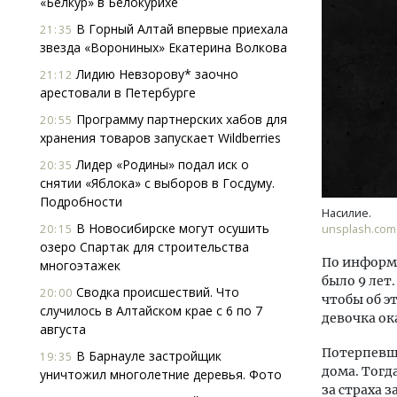
«Белкур» в Белокурихе
В Горный Алтай впервые приехала
21:35
звезда «Ворониных» Екатерина Волкова
Лидию Невзорову* заочно
21:12
арестовали в Петербурге
Программу партнерских хабов для
20:55
хранения товаров запускает Wildberries
Ище
Лидер «Родины» подал иск о
20:35
«Жи
снятии «Яблока» с выборов в Госдуму.
Гати
Подробности
оста
Насилие.
што
В Новосибирске могут осушить
20:15
unsplash.com
озеро Спартак для строительства
СТР
По информа
многоэтажек
было 9 лет
Сводка происшествий. Что
20:00
чтобы об э
случилось в Алтайском крае с 6 по 7
девочка ок
августа
Потерпевша
В Барнауле застройщик
19:35
дома. Тогд
уничтожил многолетние деревья. Фото
за страха з