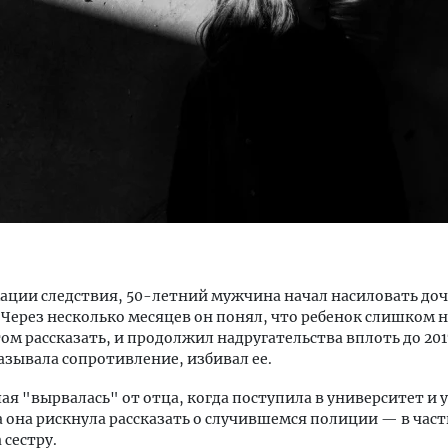
м новые берега. Гендиректор
Архитектурный код начин
лищной инициативы» Юрий
земли. Мощение крупно
лов — о том, как девелоперу
плитами становится нов
ваться на плаву, когда рынок
стандартом благоустрой
рмит
СТРОИТЕЛЬСТВО
ОИТЕЛЬСТВО
ции следствия, 50-летний мужчина начал насиловать дочь
. Через несколько месяцев он понял, что ребенок слишком 
том рассказать, и продолжил надругательства вплоть до 2017
азывала сопротивление, избивал ее.
я "вырвалась" от отца, когда поступила в университет и у
а она рискнула рассказать о случившемся полиции — в част
а сестру.