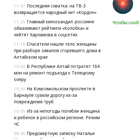
Последняя схватка: на ТВ-3
11:37
возвращается народный хит «Кордон»
Главный киноскандал: россияне
11:25
Чтобы сооб
обваливают рейтинги «Колобка» и
хейтят Харламова в соцсетях
Спасатели нашли тело женщины
11:10
при разборе завалов сгоревшего дома в
Алтайском крае
В Республике Алтай потратят 164
10:50
млн на ремонт подъезда к Телецкому
озеру
На Комсомольском проспекте в
10:30
Барнауле сузили дорогу из-за
повреждения труб
Из-за непогоды погибли женщина
10:05
и ребенок в российском регионе. Режим
ЧС
Предсмертную записку Натальи
09:45