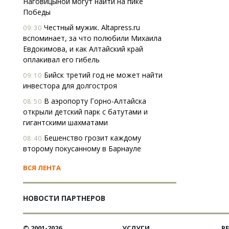
Наговицыной могут найти на пике
Победы
Честный мужик. Altapress.ru
09:30
вспоминает, за что полюбили Михаила
Евдокимова, и как Алтайский край
оплакивал его гибель
Бийск третий год не может найти
09:10
инвестора для долгостроя
В аэропорту Горно-Алтайска
08:50
открыли детский парк с батутами и
гигантскими шахматами
Бешенство грозит каждому
08:40
второму покусанному в Барнауле
ВСЯ ЛЕНТА
НОВОСТИ ПАРТНЕРОВ
© 2001-2026
УСЛУГИ
Р