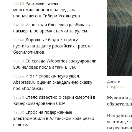
Раскрыли тайны
14:10
многомиллионного наследства
пропавшего в Сибири Усольцева
Известная блогерша разбилась
14:00
насмерть во время съемки за рулем
Дорожные бюджеты могут
13:40
пустить на защиту российских трасс от
беспилотников
Со склада Wildberries эвакуировали
13:30
800 человек после атаки БПЛА
И от Человека-паука ушел.
13:25
Деньги.
Altapress.ru оценил скандальную сказку
Unsplash
про «Колобка»
Стало известно о серии смертей в
13:20
Мужчина до
Киберкомандовании США
обязательн
Спрос на подержанные
13:00
Исправился
электромобили в Алтайском крае резко
условие, ч
взлетел
на реализа