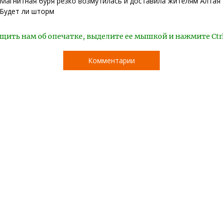
Магнитная буря резко возмутилась и доставила жителям Алтая 
Будет ли шторм
щить нам об опечатке, выделите ее мышкой и нажмите Ctr
Комментарии