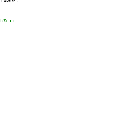
"помехи".
l+Enter