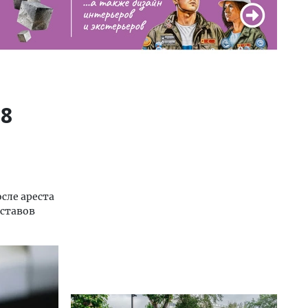
,8
сле ареста
ставов