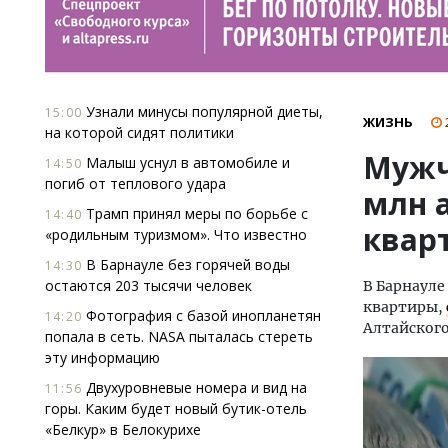
Узнали минусы популярной диеты,
15:00
ЖИЗНЬ
на которой сидят политики
Мужч
Малыш уснул в автомобиле и
14:50
погиб от теплового удара
млн 
Трамп принял меры по борьбе с
14:40
квар
«родильным туризмом». Что известно
В Барнауле без горячей воды
14:30
остаются 203 тысячи человек
В Барнауле
квартиры,
Фотография с базой инопланетян
14:20
Алтайского
попала в сеть. NASA пыталась стереть
эту информацию
Двухуровневые номера и вид на
11:56
горы. Каким будет новый бутик-отель
«Белкур» в Белокурихе