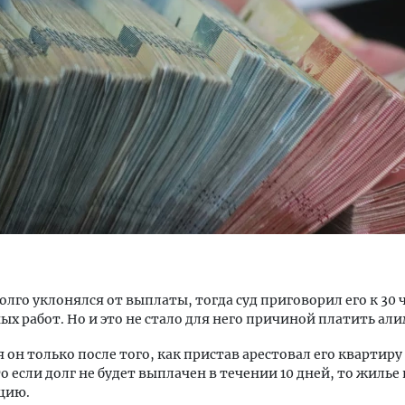
Архитектурный код начин
земли. Мощение крупно
плитами становится нов
стандартом благоустрой
СТРОИТЕЛЬСТВО
лго уклонялся от выплаты, тогда суд приговорил его к 30 
ых работ. Но и это не стало для него причиной платить ал
 он только после того, как пристав арестовал его квартиру
то если долг не будет выплачен в течении 10 дней, то жилье
цию.