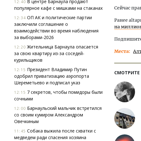
В центре Барнаула продают
12:40
популярное кафе с мишками на стаканах
Сейчас пра
ОП АК и политические партии
12:34
Ранее altap
заключили соглашение о
на миллио
взаимодействии во время наблюдения
за выборами-2026
Подпишитес
Жительница Барнаула опасается
12:20
Места
Ал
за свою квартиру из-за соседей-
курильщиков
Президент Владимир Путин
12:15
СМОТРИТЕ
одобрил приватизацию аэропорта
Шереметьево и подписал указ
7 секретов, чтобы помидоры были
12:15
сочными
Барнаульский мальчик встретился
12:00
со своим кумиром Александром
Овечкиным
Собака выжила после схватки с
11:45
медведем ради спасения хозяина