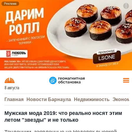
Реклама
To
F7
8 августа
Главная
Новости Барнаула
Недвижимость
Эконом
Мужская мода 2019: что реально носят этим
летом "звезды" и не только
Тенденции, заявленные на Неделях высокой