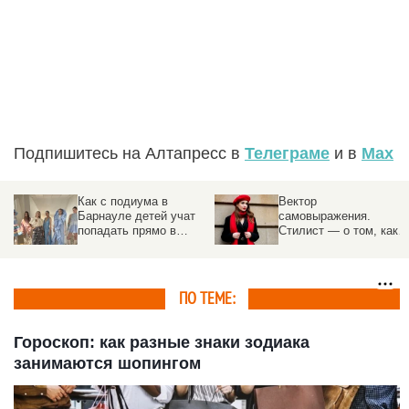
Подпишитесь на Алтапресс в
Телеграме
и в
Max
Как с подиума в
Вектор
Барнауле детей учат
самовыражения.
попадать прямо в
Стилист — о том, как
Париж
определить свой типаж
внешности и одеваться
как голливудская
звезда
ПО ТЕМЕ:
Гороскоп: как разные знаки зодиака
занимаются шопингом