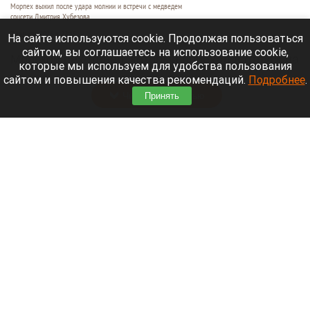
Морпех выжил после удара молнии и встречи с медведем
соцсети Дмитрия Хубезова
7 августа 2026 в 22:15
На сайте используются cookie. Продолжая пользоваться
сайтом, вы соглашаетесь на использование cookie,
Морской пехотинец, который приехал в отпуск на
которые мы используем для удобства пользования
Алтай, пережил чудовищную серию событий.
сайтом и повышения качества рекомендаций.
Подробнее
.
Читать полностью
Принять
В Барнауле водитель сбил женщину на зебре
и скрылся