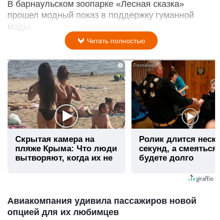
В барнаульском зоопарке «Лесная сказка»
прошел модный показ в поддержку гуманной
моды.
Читать полностью
i
Скрытая камера на
Ролик длится неск
пляже Крыма: Что люди
секунд, а смеяться
вытворяют, когда их не
будете долго
видят...
Авиакомпания удивила пассажиров новой
опцией для их любимцев