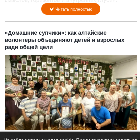
Читать полностью
«Домашние супчики»: как алтайские
волонтеры объединяют детей и взрослых
ради общей цели
Встреча волонтеров села Зональное с депутатом Государственной Думы Александром
Терентьевым.