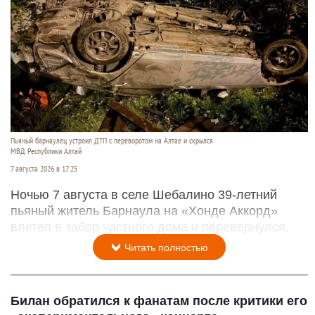
Пьяный барнаулец устроил ДТП с переворотом на Алтае и скрылся
МВД Республики Алтай
7 августа 2026 в 17:25
Ночью 7 августа в селе Шебалино 39-летний
пьяный житель Барнаула на «Хонде Аккорд»
влетел в забор частного дома и перевернулся.
Читать полностью
Билан обратился к фанатам после критики его