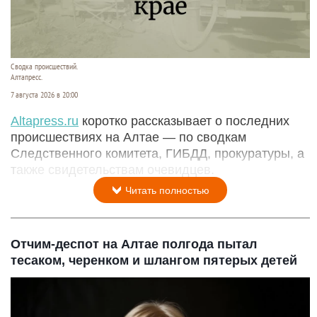
Сводка происшествий.
Алтапресс.
7 августа 2026 в 20:00
Аltapress.ru
коротко рассказывает о последних
происшествиях на Алтае — по сводкам
Следственного комитета, ГИБДД, прокуратуры, а
также свидетельствам очевидцев.
Читать полностью
Отчим-деспот на Алтае полгода пытал
тесаком, черенком и шлангом пятерых детей