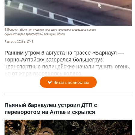
В Горно-Алтайске при тушении горящего грузовика взорвалось колесо
скриншот видео транспортной полиции Сибири
7 августа 2026 в 17:45
Ранним утром 6 августа на трассе «Барнаул —
Горно-Алтайск» загорелся большегруз.
Транспортные полицейские начали тушить огонь,
но от жара взорвалось колесо.
Читать полностью
Пьяный барнаулец устроил ДТП с
переворотом на Алтае и скрылся