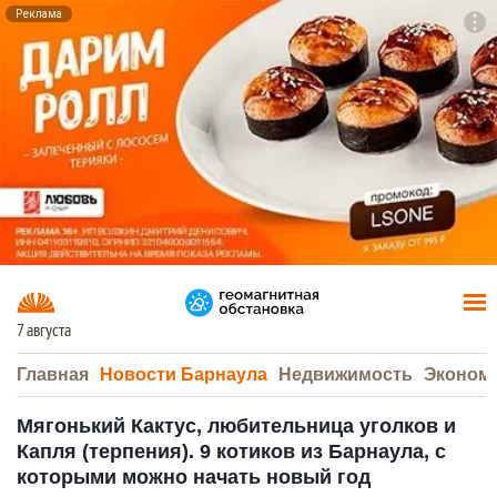
Реклама
To
F7
7 августа
Главная
Новости Барнаула
Недвижимость
Эконом
Мягонький Кактус, любительница уголков и
Капля (терпения). 9 котиков из Барнаула, с
которыми можно начать новый год