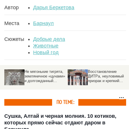
Автор
Дарья Беркетова
Места
Барнаул
Сюжеты
Добрые дела
Животные
Новый год
Не мягонькие тигрята,
Восстановление
земляничное «цунами»
ДИТРа, неуловимый
и долгожданный
призрак и крепкий
терминал. 9 хороших
Микробик. 9 хороших
новостей июня на
новостей июня на
Алтае
Алтае.
ПО ТЕМЕ:
Сушка, Алтай и черная молния. 10 котиков,
которых прямо сейчас отдают даром в