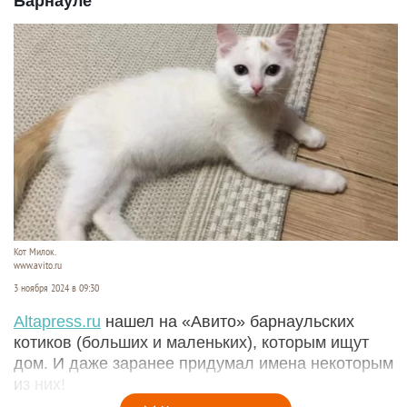
Барнауле
Кот Милок.
www.avito.ru
3 ноября 2024 в 09:30
Altapress.ru
нашел на «Авито» барнаульских
котиков (больших и маленьких), которым ищут
дом. И даже заранее придумал имена некоторым
из них!