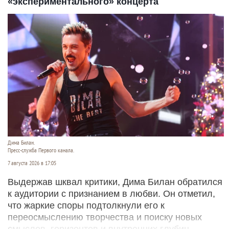
«экспериментального» концерта
Дима Билан.
Пресс-служба Первого канала.
7 августа 2026 в 17:05
Выдержав шквал критики, Дима Билан обратился
к аудитории с признанием в любви. Он отметил,
что жаркие споры подтолкнули его к
переосмыслению творчества и поиску новых
смыслов, горизонтов и внутренних глубин.