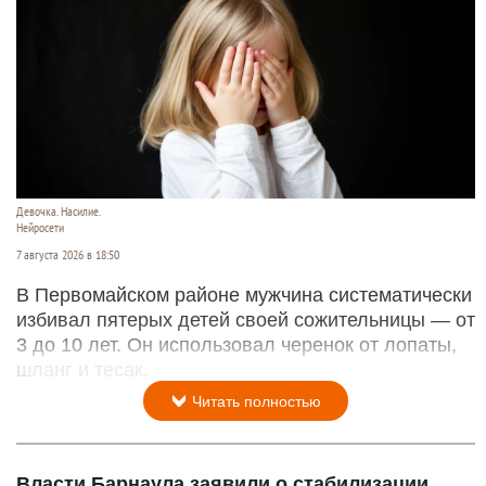
Девочка. Насилие.
Нейросети
7 августа 2026 в 18:50
В Первомайском районе мужчина систематически
избивал пятерых детей своей сожительницы — от
3 до 10 лет. Он использовал черенок от лопаты,
шланг и тесак.
Читать полностью
Власти Барнаула заявили о стабилизации