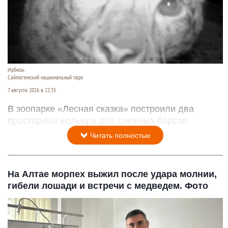
Ирбисы.
Сайлюгемский национальный парк
7 августа 2026 в 22:35
В зоопарке «Лесная сказка» построили два
просторных вольера для снежных барсов.
Читать полностью
На Алтае морпех выжил после удара молнии,
гибели лошади и встречи с медведем. Фото