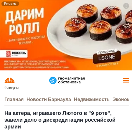
Реклама
To
F7
9 августа
Главная
Новости Барнаула
Недвижимость
Эконом
На актера, игравшего Лютого в "9 роте",
завели дело о дискредитации российской
армии