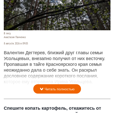
В лесу.
Анастасия Панченко
8 августа 2026 в 09:05
Валентин Дегтерев, близкий друг главы семьи
Усольцевых, внезапно получил от них весточку.
Пропавшая в тайге Красноярского края семья
неожиданно дала о себе знать. Он раскрыл
дословное содержание короткого послания,
которое ему отправила Ирина Усольцева.
Читать полностью
Спешите копать картофель, откажитесь от