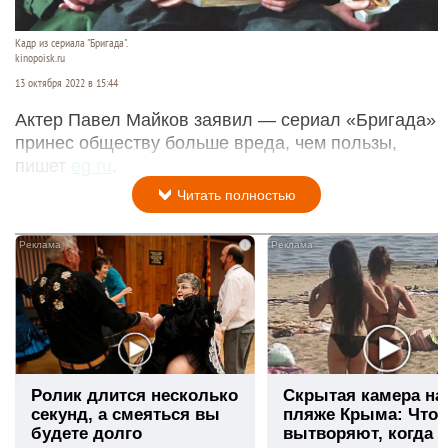
Кадр из сериала "Бригада".
kinopoisk.ru
13 октября 2022 в 15:44
Актер Павел Майков заявил — сериал «Бригада»
принес обществу больше вреда, чем пользы,
пишет
eg.ru
.
Читать полностью
i
Ролик длится несколько
Скрытая камера на
секунд, а смеяться вы
пляже Крыма: Что
будете долго
вытворяют, когда и