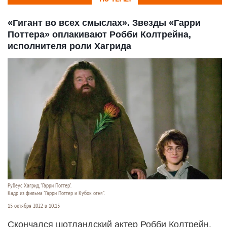
«Гигант во всех смыслах». Звезды «Гарри
Поттера» оплакивают Робби Колтрейна,
исполнителя роли Хагрида
Рубеус Хагрид, "Гарри Поттер".
Кадр из фильма "Гарри Поттер и Кубок огня".
15 октября 2022 в 10:13
Скончался шотландский актер Робби Колтрейн,