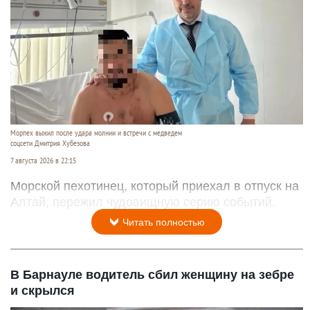
Морпех выжил после удара молнии и встречи с медведем
соцсети Дмитрия Хубезова
7 августа 2026 в 22:15
Морской пехотинец, который приехал в отпуск на
Алтай, пережил чудовищную серию событий.
Читать полностью
В Барнауле водитель сбил женщину на зебре
и скрылся