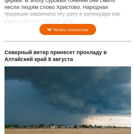
церкви. В эпоху суровых гонений они смело
несли людям слово Христово. Народная
традиция закрепила эту дату в календаре как
Ермолаев или Марьев день.
Читать полностью
Северный ветер принесет прохладу в
Алтайский край 8 августа