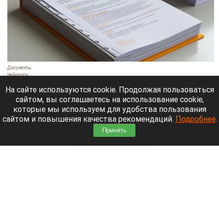
Документы.
Нейросеть
7 августа 2026 в 20:35
На сайте используются cookie. Продолжая пользоваться
сайтом, вы соглашаетесь на использование cookie,
Председатель партии «Родина» Алексей
которые мы используем для удобства пользования
Журавлев обратился в Верховный суд с иском об
сайтом и повышения качества рекомендаций.
Подробнее
.
отмене регистрации федерального списка
Принять
«Яблока» на выборах в Госдуму.
Читать полностью
В Новосибирске могут осушить озеро Спартак
для строительства многоэтажек