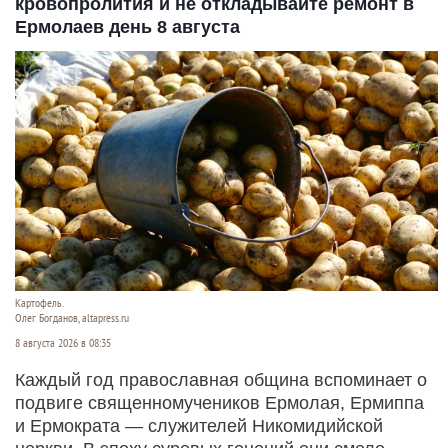
кровопролития и не откладывайте ремонт в
Ермолаев день 8 августа
Картофель.
Олег Богданов, altapress.ru
8 августа 2026 в 08:35
Каждый год православная община вспоминает о
подвиге священномучеников Ермолая, Ермиппа
и Ермократа — служителей Никомидийской