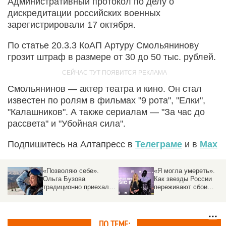
Административный протокол по делу о
дискредитации российских военных
зарегистрировали 17 октября.
По статье 20.3.3 КоАП Артуру Смольянинову
грозит штраф в размере от 30 до 50 тыс. рублей.
Смольянинов — актер театра и кино. Он стал
известен по ролям в фильмах "9 рота", "Елки",
"Калашников". А также сериалам — "За час до
рассвета" и "Убойная сила".
Подпишитесь на Алтапресс в
Телеграме
и в
Max
«Позволяю себе».
«Я могла умереть».
Ольга Бузова
Как звезды России
традиционно приехала
переживают сбои
на курорт Алтая и
интернета
поделилась
«снежными» фото
ПО ТЕМЕ: