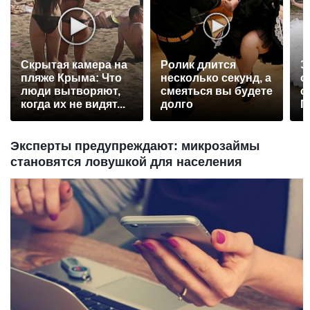
Скрытая камера на
Ролик длится
Э
пляже Крыма: Что
несколько секунд, а
о
люди вытворяют,
смеяться вы будете
с
когда их не видят...
долго
П
р
Эксперты предупреждают: микрозаймы
становятся ловушкой для населения