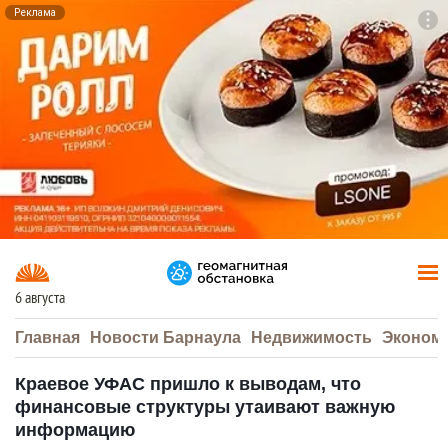
Реклама
To
F7
6 августа
Главная
Новости Барнаула
Недвижимость
Эконом
Краевое УФАС пришло к выводам, что
финансовые структуры утаивают важную
информацию