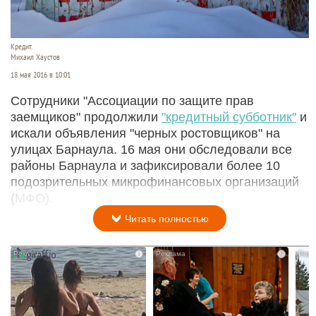
Кредит.
Михаил Хаустов
18 мая 2016 в 10:01
Сотрудники "Ассоциации по защите прав
заемщиков" продолжили
"кредитный субботник"
и
искали объявления "черных ростовщиков" на
улицах Барнаула. 16 мая они обследовали все
районы Барнаула и зафиксировали более 10
подозрительных микрофинансовых организаций
(МФО).
Читать полностью
i
i