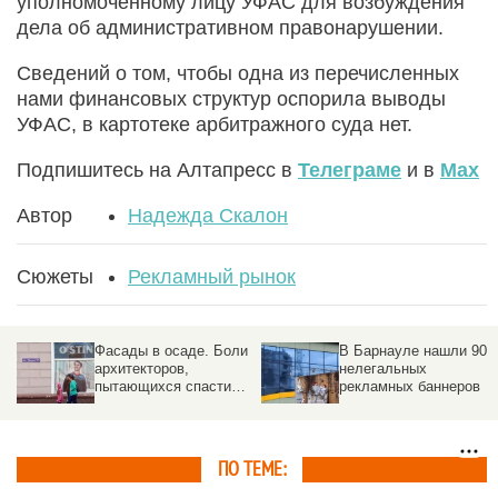
уполномоченному лицу УФАС для возбуждения
дела об административном правонарушении.
Сведений о том, чтобы одна из перечисленных
нами финансовых структур оспорила выводы
УФАС, в картотеке арбитражного суда нет.
Подпишитесь на Алтапресс в
Телеграме
и в
Max
Автор
Надежда Скалон
Сюжеты
Рекламный рынок
Фасады в осаде. Боли
В Барнауле нашли 90
архитекторов,
нелегальных
пытающихся спасти
рекламных баннеров
здания от рекламного
хаоса
ПО ТЕМЕ: