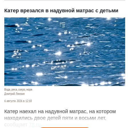
Катер врезался в надувной матрас с детьми
Вода, река, озеро, море.
Дмитрий Лямзин
6 августа 2026 в 12:10
Катер наехал на надувной матрас, на котором
находились двое детей пяти и восьми лет,
сообщает
78.ru
.