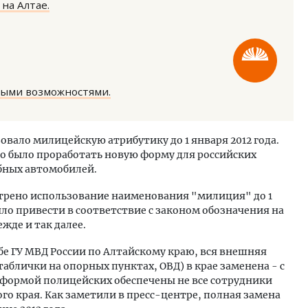
на Алтае.
ными возможностями.
Архитектурный код начинается с
Ищем новые берега
земли. Мощение крупноформатными
«Жилищной инициа
вало милицейскую атрибутику до 1 января 2012 года.
плитами становится новым
Гатилов — о том, 
о было проработать новую форму для российских
стандартом благоустройства
оставаться на плав
бных автомобилей.
штормит
СТРОИТЕЛЬСТВО
СТРОИТЕЛЬСТВО
трено использование наименования "милиция" до 1
ояло привести в соответствие с законом обозначения на
жде и так далее.
жбе ГУ МВД России по Алтайскому краю, вся внешняя
аблички на опорных пунктах, ОВД) в крае заменена - с
формой полицейских обеспечены не все сотрудники
о края. Как заметили в пресс-центре, полная замена