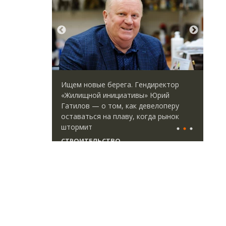
. Гендиректор
Смелость архитектурных идей.
тивы» Юрий
Генеральный директор компании
как девелоперу
ЗИАС — об эстетике городов,
у, когда рынок
трендах в фасадах и развитии рынка
СТРОИТЕЛЬСТВО