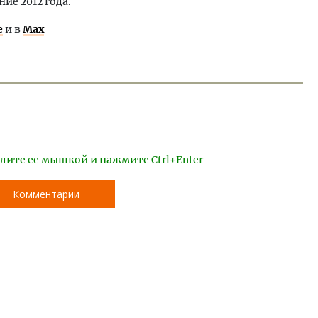
ие 2012 года.
е
и в
Max
лите ее мышкой и нажмите Ctrl+Enter
Комментарии