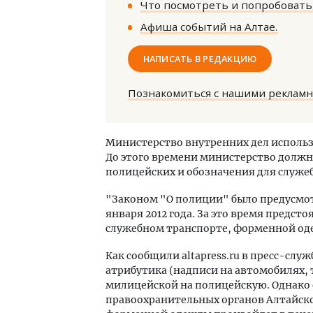
Что посмотреть и попробовать 
Афиша событий на Алтае.
НАПИСАТЬ В РЕДАКЦИЮ
Познакомиться с нашими реклам
Смелость архитектурных идей.
Генеральный директор компании
Министерство внутренних дел использо
ЗИАС — об эстетике городов,
До этого времени министерство должн
трендах в фасадах и развитии рынка
полицейских и обозначения для служе
СТРОИТЕЛЬСТВО
"Законом "О полиции" было предусмо
января 2012 года. За это время предст
служебном транспорте, форменной оде
Как сообщили altapress.ru в пресс-слу
атрибутика (надписи на автомобилях, т
милицейской на полицейскую. Однако 
правоохранительных органов Алтайског