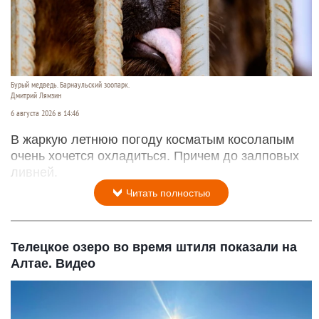
Бурый медведь. Барнаульский зоопарк.
Дмитрий Лямзин
6 августа 2026 в 14:46
В жаркую летнюю погоду косматым косолапым
очень хочется охладиться. Причем до залповых
ливней.
Читать полностью
Телецкое озеро во время штиля показали на
Алтае. Видео