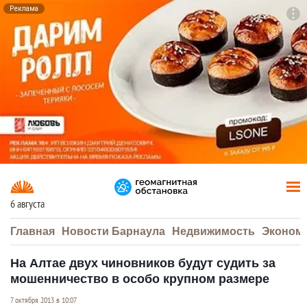
Реклама
To
F7
6 августа
Главная
Новости Барнаула
Недвижимость
Эконом
На Алтае двух чиновников будут судить за
мошенничество в особо крупном размере
7 октября 2013 в 10:07