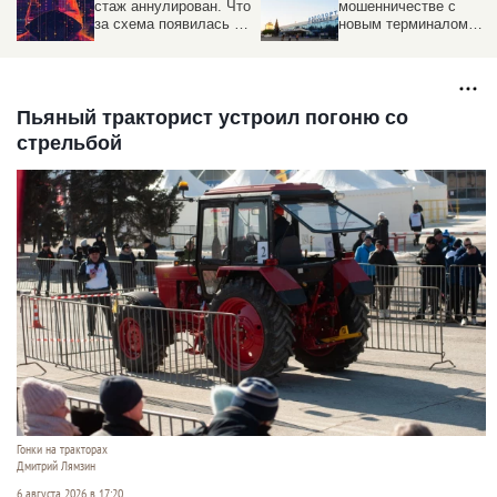
стаж аннулирован. Что
мошенничестве с
за схема появилась в
новым терминалом
России
барнаульского
аэропорта
Пьяный тракторист устроил погоню со
стрельбой
Гонки на тракторах
Дмитрий Лямзин
6 августа 2026 в 17:20