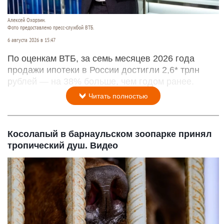
Алексей Охорзин.
Фото предоставлено пресс-службой ВТБ.
6 августа 2026 в 15:47
По оценкам ВТБ, за семь месяцев 2026 года
продажи ипотеки в России достигли 2,6* трлн
рублей — на 38% больше, чем годом ранее.
Читать полностью
Косолапый в барнаульском зоопарке принял
тропический душ. Видео