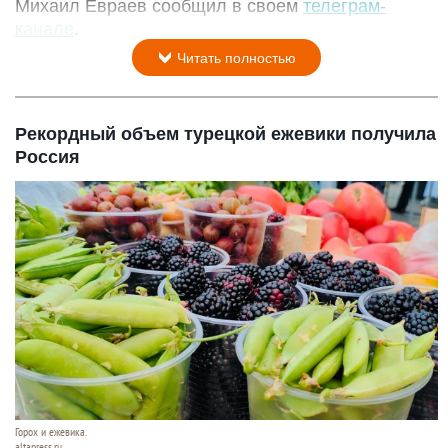
Михаил Евраев сообщил в своем
телеграм-
канале
.
Читать полностью
Рекордный объем турецкой ежевики получила
Россия
Горох и ежевика.
altapress.ru