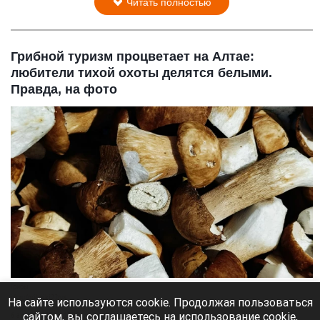
Читать полностью
Грибной туризм процветает на Алтае:
любители тихой охоты делятся белыми.
Правда, на фото
Грибы.
vk.ru/gribniki22rus
На сайте используются cookie. Продолжая пользоваться
сайтом, вы соглашаетесь на использование cookie,
6 августа 2026 в 13:20