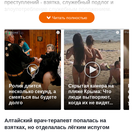
преступлений - взятка, служебный подлог и
злоупотребление служебным положением.
Читать полностью
i
i
Ролик длится
Скрытая камера на
Р
несколько секунд, а
пляже Крыма: Что
с
смеяться вы будете
люди вытворяют,
б
долго
когда их не видят...
у
Алтайский врач-терапевт попалась на
взятках, но отделалась лёгким испугом