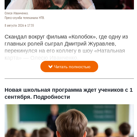
Олеся Иванченко.
Пресс-служба телеканала НТВ.
8 августа 2026 в 17:35
Скандал вокруг фильма «Колобок», где одну из
главных ролей сыграл Дмитрий Журавлев,
перекинулся на его коллегу в шоу «Натальная
карта» — Олесю Иванченко.
Читать полностью
Новая школьная программа ждет учеников с 1
сентября. Подробности