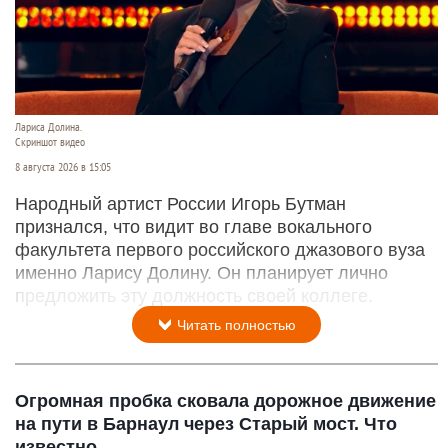
Лариса Долина.
Скриншот видео
8 августа 2026 в 15:05
Народный артист России Игорь Бутман
признался, что видит во главе вокального
факультета первого российского джазового вуза
именно Ларису Долину. Он планирует лично
предложить эту должность своей коллеге.
Читать полностью
Огромная пробка сковала дорожное движение
на пути в Барнаул через Старый мост. Что
известно