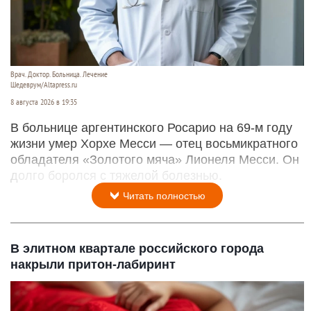
Врач. Доктор. Больница. Лечение
Шедеврум/Altapress.ru
8 августа 2026 в 19:35
В больнице аргентинского Росарио на 69-м году
жизни умер Хорхе Месси — отец восьмикратного
обладателя «Золотого мяча» Лионеля Месси. Он
долго боролся с тяжелой болезнью.
Читать полностью
В элитном квартале российского города
накрыли притон-лабиринт