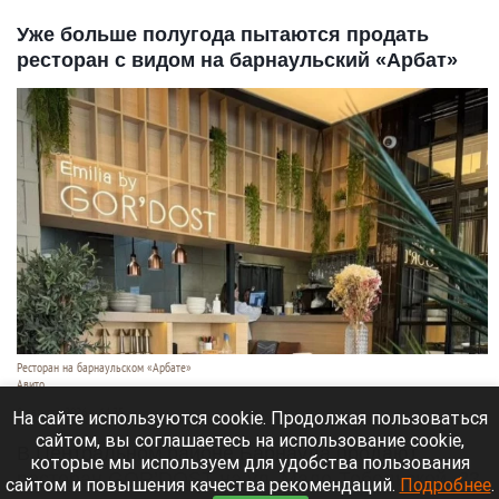
Уже больше полугода пытаются продать
ресторан с видом на барнаульский «Арбат»
Ресторан на барнаульском «Арбате»
Авито
8 августа 2026 в 14:35
На сайте используются cookie. Продолжая пользоваться
сайтом, вы соглашаетесь на использование cookie,
В Центральном районе Барнаула продают
которые мы используем для удобства пользования
ресторан GOR’DOST на ул. Мало-Тобольской, 23.
сайтом и повышения качества рекомендаций.
Подробнее
.