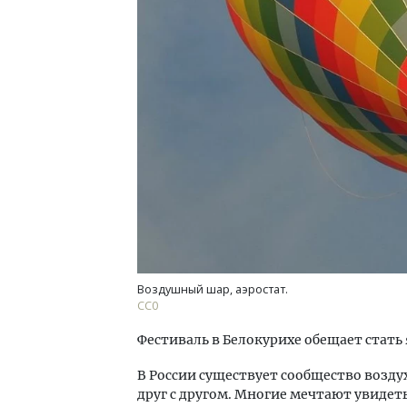
Двухуровневые номера и вид на горы.
Смел
Каким будет новый бутик-отель
Ген
«Белкур» в Белокурихе
ЗИАС
трен
ДОМА И КВАРТИРЫ
СТР
Воздушный шар, аэростат.
СС0
Фестиваль в Белокурихе обещает стать
В России существует сообщество воз
друг с другом. Многие мечтают увидет