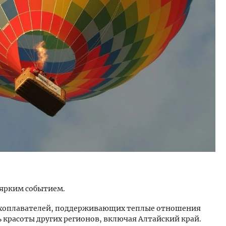
ость архитектурных идей.
Архитектурный код начин
еральный директор компании
земли. Мощение крупно
 — об эстетике городов,
плитами становится нов
дах в фасадах и развитии рынка
стандартом благоустрой
ОИТЕЛЬСТВО
СТРОИТЕЛЬСТВО
 ярким событием.
духоплавателей, поддерживающих теплые отношения
ь красоты других регионов, включая Алтайский край.