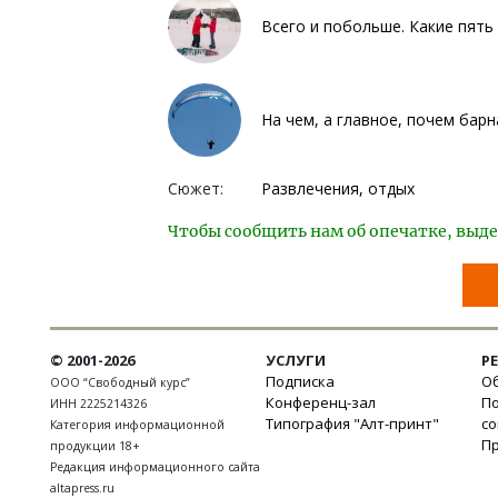
Всего и побольше. Какие пять
На чем, а главное, почем бар
Сюжет:
Развлечения, отдых
Чтобы сообщить нам об опечатке, выде
© 2001-2026
УСЛУГИ
Р
Подписка
Об
ООО “Свободный курс”
Конференц-зал
П
ИНН 2225214326
Типография "Алт-принт"
с
Категория информационной
П
продукции 18+
Редакция информационного сайта
altapress.ru