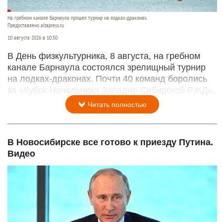
На гребном канале Барнаула прошел турнир на лодках-драконах.
Предоставлено altapress.ru
10 августа 2026 в 10:50
В День физкультурника, 8 августа, на гребном
канале Барнаула состоялся зрелищный турнир
на лодках-драконах. Почти 40 команд боролись
за «Кубок Начальника Западно-Сибирской РЖД».
Читать полностью
В Новосибирске все готово к приезду Путина.
Видео