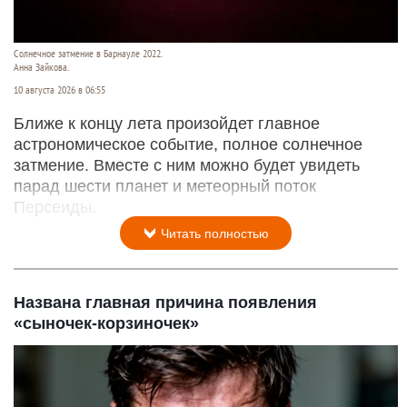
Солнечное затмение в Барнауле 2022.
Анна Зайкова.
10 августа 2026 в 06:55
Ближе к концу лета произойдет главное
астрономическое событие, полное солнечное
затмение. Вместе с ним можно будет увидеть
парад шести планет и метеорный поток
Персеиды.
Читать полностью
Названа главная причина появления
«сыночек-корзиночек»