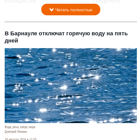
сообществе "
Инцидент Барнаул
" свидетели.
Читать полностью
В Барнауле отключат горячую воду на пять
дней
Вода, река, озеро, море.
Дмитрий Лямзин
10 августа 2026 в 11:10