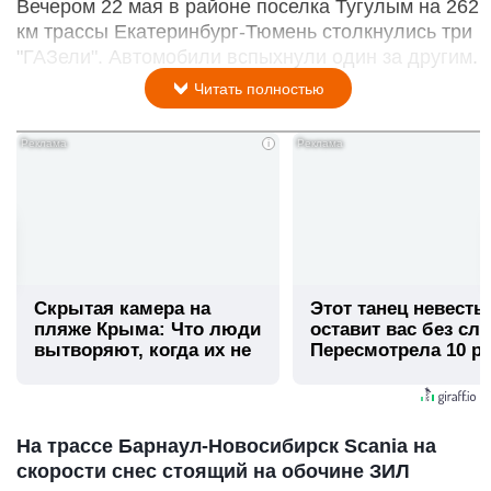
Вечером 22 мая в районе поселка Тугулым на 262
км трассы Екатеринбург-Тюмень столкнулись три
"ГАЗели". Автомобили вспыхнули один за другим.
Читать полностью
i
Скрытая камера на
Этот танец невесты
пляже Крыма: Что люди
оставит вас без сло
вытворяют, когда их не
Пересмотрела 10 ра
видят...
На трассе Барнаул-Новосибирск Scania на
скорости снес стоящий на обочине ЗИЛ