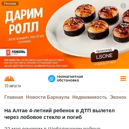
Реклама
To
F7
10 августа
Главная
Новости Барнаула
Недвижимость
Эконом
На Алтае 4-летний ребенок в ДТП вылетел
через лобовое стекло и погиб
22 мая вечером в Шебалинском районе