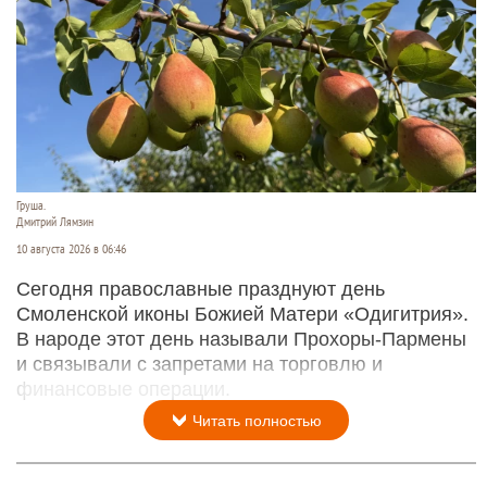
Груша.
Дмитрий Лямзин
10 августа 2026 в 06:46
Сегодня православные празднуют день
Смоленской иконы Божией Матери «Одигитрия».
В народе этот день называли Прохоры-Пармены
и связывали с запретами на торговлю и
финансовые операции.
Читать полностью