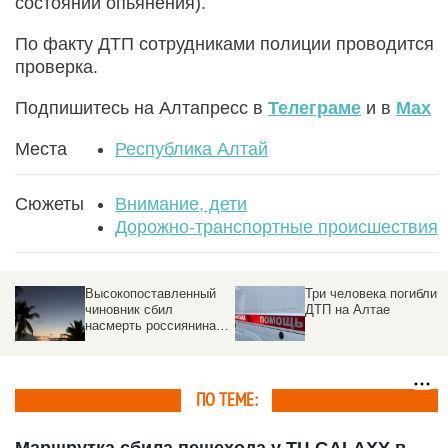
состоянии опьянения).
По факту ДТП сотрудниками полиции проводится
проверка.
Подпишитесь на Алтапресс в
Телеграме
и в
Max
Места
Республика Алтай
Сюжеты
Внимание, дети
Дорожно-транспортные происшествия
Три человека погибли в
Пятеро граждан
ДТП на Алтае
Казахстана пострадал
 в
в ДТП на Алтае
ПО ТЕМЕ:
Маршрутка сбила пешехода у ТЦ GALAXY в