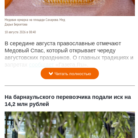
Медовая ярмарка на площади Сахарова. Мед
Дарья Беркетова
10 августа 2026 в 08:40
В середине августа православные отмечают
Медовый Спас, который открывает череду
августовских праздников. О главных традициях и
запретах
сообщает
«Газета.Ru».
Читать полностью
На барнаульского перевозчика подали иск на
14,2 млн рублей