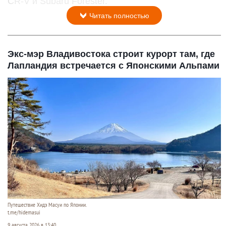
CR-V и Subaru Forester.
Читать полностью
Экс-мэр Владивостока строит курорт там, где
Лапландия встречается с Японскими Альпами
Путешествие Хидэ Масуи по Японии.
t.me/hidemasui
9 августа 2026 в 13:40