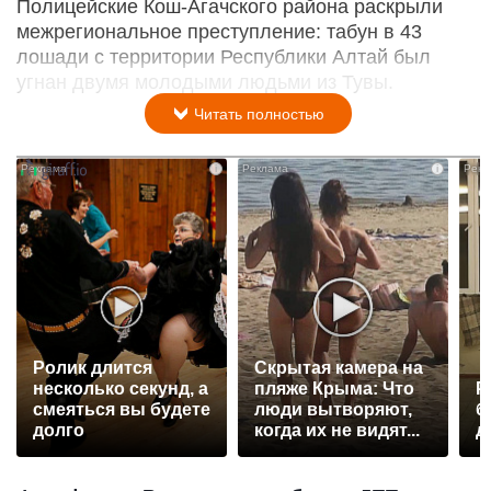
Полицейские Кош-Агачского района раскрыли
межрегиональное преступление: табун в 43
лошади с территории Республики Алтай был
угнан двумя молодыми людьми из Тувы.
Читать полностью
i
i
Ролик длится
Скрытая камера на
несколько секунд, а
пляже Крыма: Что
Р
смеяться вы будете
люди вытворяют,
б
долго
когда их не видят...
д