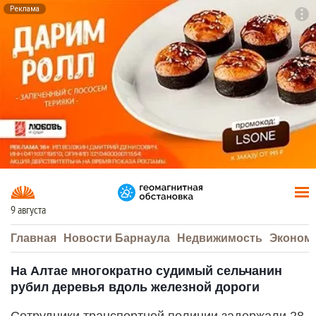
Реклама
To
F7
9 августа
Главная
Новости Барнаула
Недвижимость
Эконом
На Алтае многократно судимый сельчанин
рубил деревья вдоль железной дороги
Сотрудники транспортной полиции задержали 28-