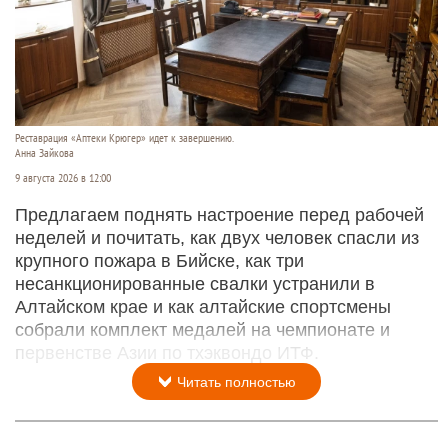
Реставрация «Аптеки Крюгер» идет к завершению.
Анна Зайкова
9 августа 2026 в 12:00
Предлагаем поднять настроение перед рабочей
неделей и почитать, как двух человек спасли из
крупного пожара в Бийске, как три
несанкционированные свалки устранили в
Алтайском крае и как алтайские спортсмены
собрали комплект медалей на чемпионате и
первенстве Азии по тхэквондо ИТФ.
Читать полностью