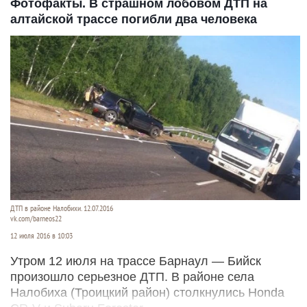
Фотофакты. В страшном лобовом ДТП на
алтайской трассе погибли два человека
ДТП в районе Налобихи. 12.07.2016
vk.com/barneos22
12 июля 2016 в 10:03
Утром 12 июля на трассе Барнаул — Бийск
произошло серьезное ДТП. В районе села
Налобиха (Троицкий район) столкнулись Honda