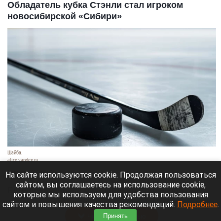
Обладатель кубка Стэнли стал игроком
новосибирской «Сибири»
Шайба.
alice.yandex.ru
9 августа 2026 в 11:35
На сайте используются cookie. Продолжая пользоваться
сайтом, вы соглашаетесь на использование cookie,
Евгений Кузнецов официально стал игроком
которые мы используем для удобства пользования
новосибирской «Сибири».
сайтом и повышения качества рекомендаций.
Подробнее
.
Читать полностью
Принять