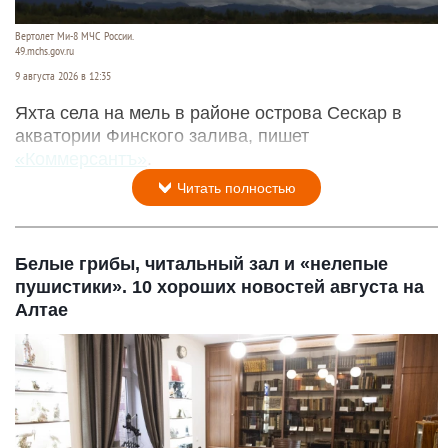
Вертолет Ми-8 МЧС России.
49.mchs.gov.ru
9 августа 2026 в 12:35
Яхта села на мель в районе острова Сескар в
акватории Финского залива, пишет
«Коммерсантъ»
.
Читать полностью
Белые грибы, читальный зал и «нелепые
пушистики». 10 хороших новостей августа на
Алтае