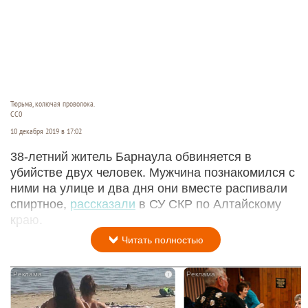
Тюрьма, колючая проволока.
CC0
10 декабря 2019 в 17:02
38-летний житель Барнаула обвиняется в
убийстве двух человек. Мужчина познакомился с
ними на улице и два дня они вместе распивали
спиртное,
рассказали
в СУ СКР по Алтайскому
краю.
Читать полностью
i