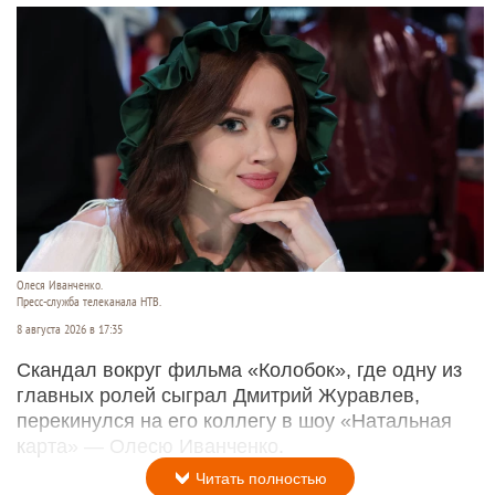
Олеся Иванченко.
Пресс-служба телеканала НТВ.
8 августа 2026 в 17:35
Скандал вокруг фильма «Колобок», где одну из
главных ролей сыграл Дмитрий Журавлев,
перекинулся на его коллегу в шоу «Натальная
карта» — Олесю Иванченко.
Читать полностью