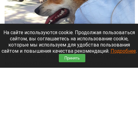
На сайте используются cookie. Продолжая пользоваться
Парад корги на фестивале «Лапки Тапки» в Барнауле.
Лариса Васильева
сайтом, вы соглашаетесь на использование cookie,
которые мы используем для удобства пользования
8 августа 2026 в 15:35
сайтом и повышения качества рекомендаций.
Подробнее
.
В барнаульском парке «Изумрудный» проходит
Принять
масштабный фестиваль «Лапки Тапки», где
собрались все собачники города.
Читать полностью
Педофил убеждал россиянок умалчивать о
его приставаниях к их детям