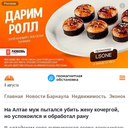
Реклама
To
F7
8 августа
Главная
Новости Барнаула
Недвижимость
Эконом
На Алтае муж пытался убить жену кочергой,
но успокоился и обработал рану
В алтайском селе супружеская ссора закончилась