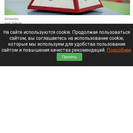
Автошкола.
Анна Зайкова
8 августа 2026 в 16:05
На сайте используются cookie. Продолжая пользоваться
сайтом, вы соглашаетесь на использование cookie,
В Горно-Алтайске перед судом предстанет
которые мы используем для удобства пользования
руководитель одной из автошкол: по версии
сайтом и повышения качества рекомендаций.
Подробнее
.
следствия, он присвоил деньги,
Принять
воспользовавшись полномочиями.
Читать полностью
Ларисе Долиной хотят предложить высокую
должность в вузе