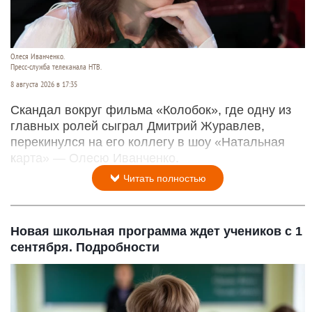
Олеся Иванченко.
Пресс-служба телеканала НТВ.
8 августа 2026 в 17:35
Скандал вокруг фильма «Колобок», где одну из
главных ролей сыграл Дмитрий Журавлев,
перекинулся на его коллегу в шоу «Натальная
карта» — Олесю Иванченко.
Читать полностью
Новая школьная программа ждет учеников с 1
сентября. Подробности