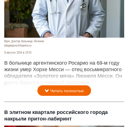
Врач. Доктор. Больница. Лечение
Шедеврум/Altapress.ru
8 августа 2026 в 19:35
В больнице аргентинского Росарио на 69-м году
жизни умер Хорхе Месси — отец восьмикратного
обладателя «Золотого мяча» Лионеля Месси. Он
долго боролся с тяжелой болезнью.
Читать полностью
В элитном квартале российского города
накрыли притон-лабиринт