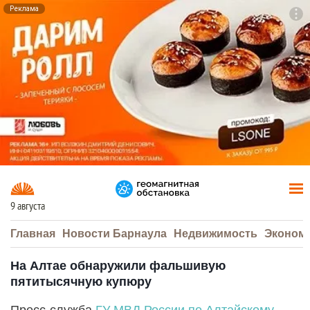
Реклама
To
F7
9 августа
Главная
Новости Барнаула
Недвижимость
Эконом
На Алтае обнаружили фальшивую
пятитысячную купюру
Пресс-служба
ГУ МВД России по Алтайскому