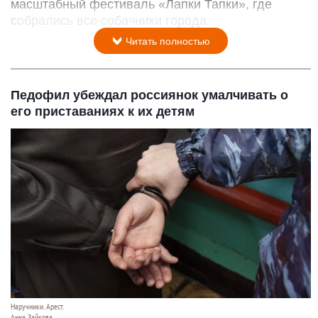
масштабный фестиваль «Лапки Тапки», где
собрались все собачники города.
Читать полностью
Педофил убеждал россиянок умалчивать о
его приставаниях к их детям
Наручники. Арест.
Анна Зайкова