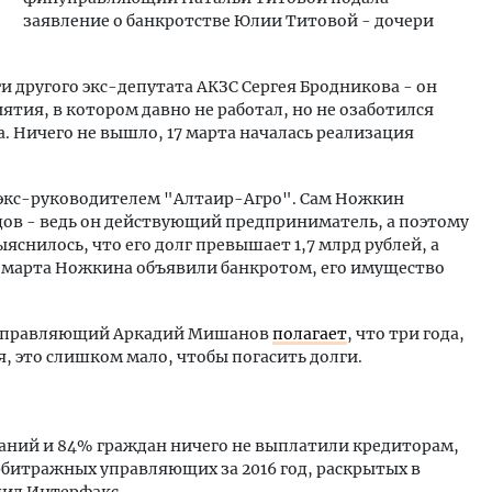
заявление о банкротстве Юлии Титовой - дочери
и другого экс-депутата АКЗС Сергея Бродникова - он
тия, в котором давно не работал, но не озаботился
 Ничего не вышло, 17 марта началась реализация
 экс-руководителем "Алтаир-Агро". Сам Ножкин
дов - ведь он действующий предприниматель, а поэтому
снилось, что его долг превышает 1,7 млрд рублей, а
14 марта Ножкина объявили банкротом, его имущество
 управляющий Аркадий Мишанов
полагает
, что три года,
, это слишком мало, чтобы погасить долги.
паний и 84% граждан ничего не выплатили кредиторам,
рбитражных управляющих за 2016 год, раскрытых в
бщил Интерфакс.