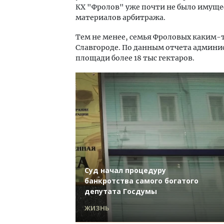
КХ "Фролов" уже почти не было имущес
материалов арбитража.
Тем не менее, семья Фроловых каким-
Славгороде. По данным отчета админис
площади более 18 тыс гектаров.
Суд начал процедуру
банкротства самого богатого
депутата Госдумы
ЖИЗНЬ