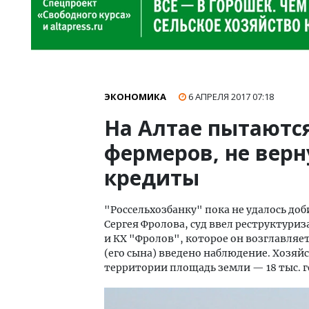
ЭКОНОМИКА
6 АПРЕЛЯ 2017
07:18
На Алтае пытаютс
фермеров, не ве
кредиты
"Россельхозбанку" пока не удалось до
Сергея Фролова, суд ввел реструктури
и КХ "Фролов", которое он возглавляе
(его сына) введено наблюдение. Хозяй
территории площадь земли — 18 тыс. г