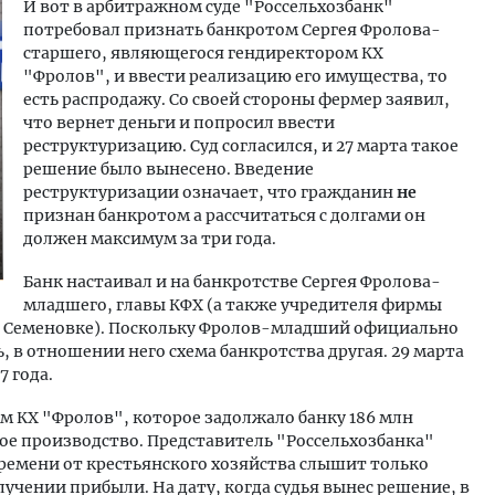
И вот в арбитражном суде "Россельхозбанк"
потребовал признать банкротом Сергея Фролова-
старшего, являющегося гендиректором КХ
"Фролов", и ввести реализацию его имущества, то
есть распродажу. Со своей стороны фермер заявил,
что вернет деньги и попросил ввести
реструктуризацию. Суд согласился, и 27 марта такое
решение было вынесено. Введение
реструктуризации означает, что гражданин
не
признан банкротом а рассчитаться с долгами он
должен максимум за три года.
Банк настаивал и на банкротстве Сергея Фролова-
младшего, главы КФХ (а также учредителя фирмы
е Семеновке). Поскольку Фролов-младший официально
 в отношении него схема банкротства другая. 29 марта
7 года.
м КХ "Фролов", которое задолжало банку 186 млн
ное производство. Представитель "Россельхозбанка"
времени от крестьянского хозяйства слышит только
учении прибыли. На дату, когда судья вынес решение, в