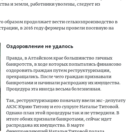
тва и земли, работники уволены, следует из
то образом продолжает вести сельхозпроизводство в
трации, в 2016 году фермеры провели посевную на
Оздоровление не удалось
Правда, в Алтайском крае большинство личных
банкротств, в ходе которых попытались финансово
оздоровить граждан путем реструктуризации,
прекращались. После чего граждан признавали
банкротами и начинали распродажу их имущества.
Процедура эта иногда весьма болезненная.
Так, реструктуризацию поначалу ввели экс-депутату
АКЗС Юрию Титову и его супруге Наталье Титовой.
Однако план этой процедуры так и не утвердили. В
итоге обоих признали банкротами, сейчас идет
распродажа их имущества. В марте
финуправляющий Натальи Титовой подала