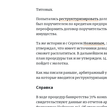
Титовых.
Попытались
реструктуризировать
долг
был поручителем по кредитам предприя
переоформить договор поручительства.
имущества.
Та же история и с Сергеем
Ножкиным
,
утверждал, что имеет источники дохо
сможет расплатиться. В дальнейшем выя
план процедуры так и не утвержден. 
пойдет с молотка.
Как мы писали раньше, арбитражный
на которые вводится реструктуризация
Справка
В ходе процедур банкротства 71% ком
свидетельствуют данные из отчетов а
Федресурсе (fedresurs.ru). Об этом соо