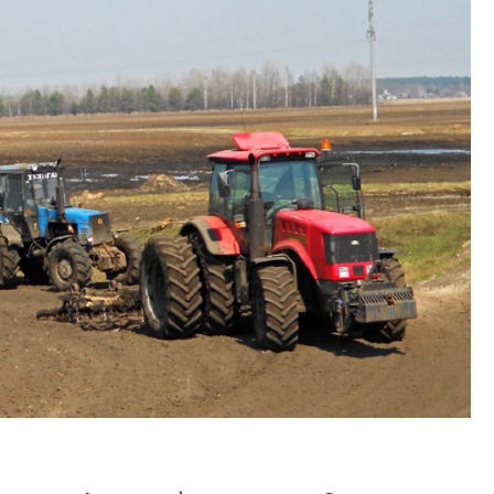
тектурный код начинается с
Смелость архитектурных 
ли. Мощение крупноформатными
Генеральный директор к
тами становится новым
ЗИАС — об эстетике горо
ндартом благоустройства
трендах в фасадах и разв
ОИТЕЛЬСТВО
СТРОИТЕЛЬСТВО