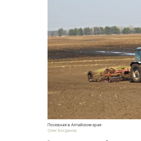
Архи
зем
пли
ста
СТР
Посевная в Алтайском крае
Олег Богданов