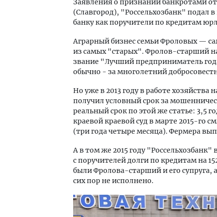
Заявления о признании банкротами от
(Славгород), "Россельхозбанк" подал в
банку как поручители по кредитам юр
Аграрный бизнес семьи Фроловых — са
из самых "старых". Фролов-старший нач
звание "Лучший предприниматель года"
обычно - за многолетний добросовест
Но уже в 2013 году в работе хозяйства
получил условный срок за мошенничест
реальный срок по этой же статье: 3,5 го
краевой краевой суд в марте 2015-го 
(три года четыре месяца). Фермера вып
А в том же 2015 году "Россельхозбанк" 
с поручителей долги по кредитам на 1
были Фролова-старший и его супруга, 
сих пор не исполнено.