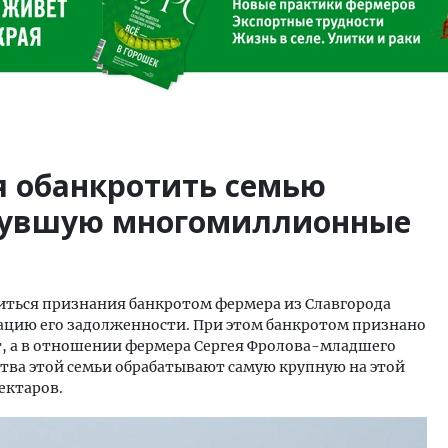
я обанкротить семью
рнувшую многомиллионные
биться признания банкротом фермера из Славгорода
зацию его задолженности. При этом банкротом признано
т, а в отношении фермера Сергея Фролова-младшего
ства этой семьи обрабатывают самую крупную на этой
ектаров.