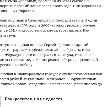
ца и сына Фроловых, фермеров из села Семеновка
 первый рабочий день после нового года. Они задолжали
лица — КХ "Фролов".
мый крупный в Славгороде по площади земли. И один
ал дело в 1993 году, в 2000-х годах трижды получал
, в 2011-м удостоился грамоты губернатора. Как
ный труд.
 наступила черная полоса. Сергей Фролов-старший
во с аграрными субсидиями. 26 декабря 2014 года -
да. Фермера взяли под стражу в зале суда, и только
смягчил наказание, заменив реальный срок на условный
устили на свободу.
взыскал в Славгородском горсуде с членов этой семьи как
52 млн рублей, выданным КХ "Фролов". Поручителями
а также Фролов-младший. Как оказалось, решение это до
Банкротится, но не сдается