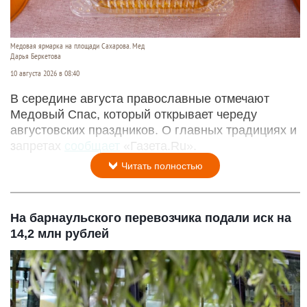
Медовая ярмарка на площади Сахарова. Мед
Дарья Беркетова
10 августа 2026 в 08:40
В середине августа православные отмечают
Медовый Спас, который открывает череду
августовских праздников. О главных традициях и
запретах
сообщает
«Газета.Ru».
Читать полностью
На барнаульского перевозчика подали иск на
14,2 млн рублей