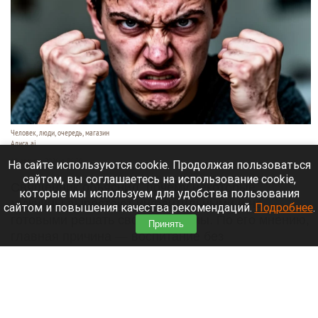
Человек, люди, очередь, магазин
Алиса ai
10 августа 2026 в 06:30
На сайте используются cookie. Продолжая пользоваться
сайтом, вы соглашаетесь на использование cookie,
Священник объяснил, почему некоторые
которые мы используем для удобства пользования
мужчины вырастают инфантильными и не
сайтом и повышения качества рекомендаций.
Подробнее
.
готовыми решать свои проблемы. По его мнению,
Принять
главная причина — воспитание без
положительного примера отца,
сообщает
«Лента.ру».
Читать полностью