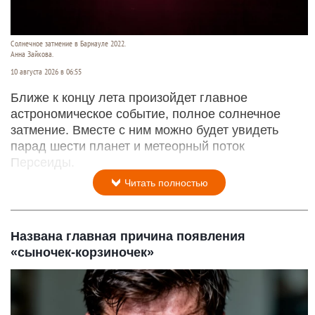
Солнечное затмение в Барнауле 2022.
Анна Зайкова.
10 августа 2026 в 06:55
Ближе к концу лета произойдет главное
астрономическое событие, полное солнечное
затмение. Вместе с ним можно будет увидеть
парад шести планет и метеорный поток
Персеиды.
Читать полностью
Названа главная причина появления
«сыночек-корзиночек»