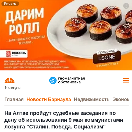
Реклама
To
F7
10 августа
Главная
Новости Барнаула
Недвижимость
Эконом
На Алтае пройдут судебные заседания по
делу об использовании 9 мая коммунистами
лозунга "Сталин. Победа. Социализм"