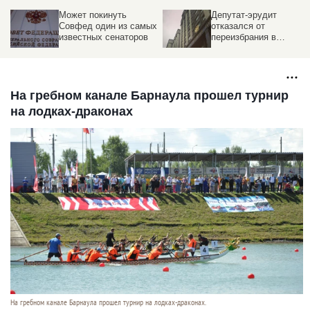
Депутат-эрудит
Чак Норрис может
х
отказался от
лишить мандата
переизбрания в
депутата Госдумы.
Госдуму. Замена
Подробности скандала
На гребном канале Барнаула прошел турнир
на лодках-драконах
На гребном канале Барнаула прошел турнир на лодках-драконах.