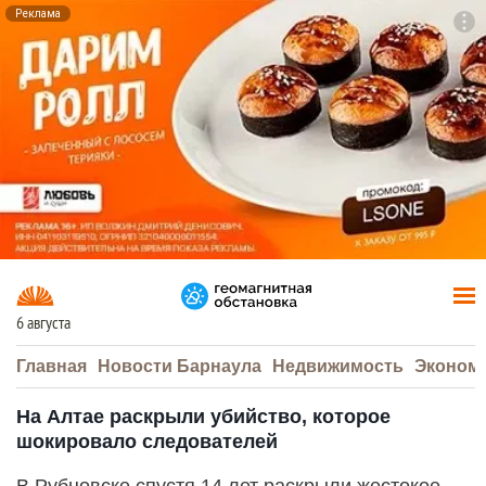
Реклама
To
F7
6 августа
Главная
Новости Барнаула
Недвижимость
Эконом
На Алтае раскрыли убийство, которое
шокировало следователей
В Рубцовске спустя 14 лет раскрыли жестокое