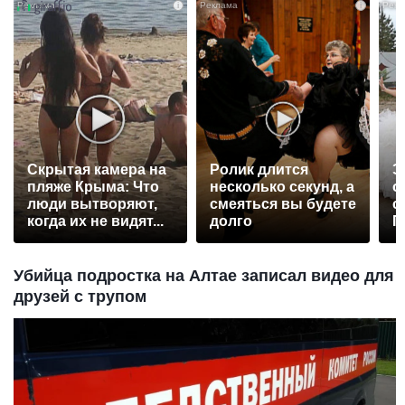
i
i
Скрытая камера на
Ролик длится
Э
пляже Крыма: Что
несколько секунд, а
о
люди вытворяют,
смеяться вы будете
с
когда их не видят...
долго
П
р
Убийца подростка на Алтае записал видео для
друзей с трупом