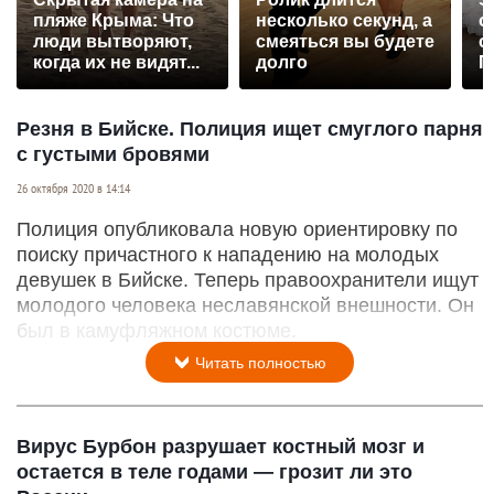
пляже Крыма: Что
несколько секунд, а
о
люди вытворяют,
смеяться вы будете
с
когда их не видят...
долго
П
р
Резня в Бийске. Полиция ищет смуглого парня
с густыми бровями
26 октября 2020 в 14:14
Полиция опубликовала новую ориентировку по
поиску причастного к нападению на молодых
девушек в Бийске. Теперь правоохранители ищут
молодого человека неславянской внешности. Он
был в камуфляжном костюме.
Читать полностью
Вирус Бурбон разрушает костный мозг и
остается в теле годами — грозит ли это