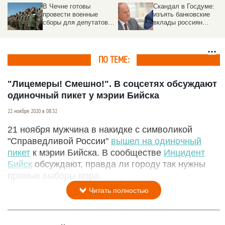
В Чечне готовы
Скандал в Госдуме:
провести военные
изъять банковские
сборы для депутатов
вклады россиян
Госдумы
предложил лидер
фракции. Реакция
ПО ТЕМЕ:
"Лицемеры! Смешно!". В соцсетях обсуждают
одиночный пикет у мэрии Бийска
22 ноября 2020 в 08:32
21 ноября мужчина в накидке с символикой
"Справедливой России"
вышел на одиночный
пикет
к мэрии Бийска. В сообществе
Инцидент
Бийск
обсуждают, правда ли городу так нужны
прямые выборы мэра.
Читать полностью