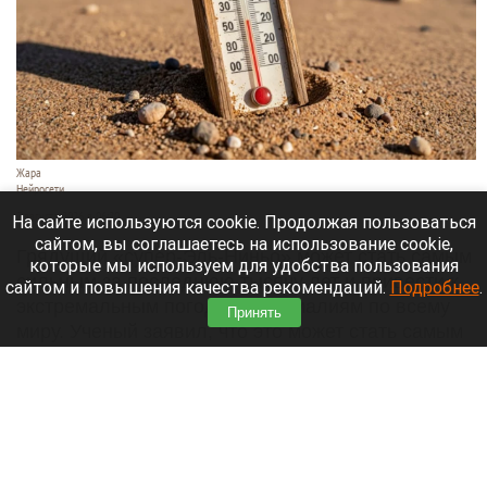
Жара
Нейросети
7 августа 2026 в 06:20
На сайте используются cookie. Продолжая пользоваться
сайтом, вы соглашаетесь на использование cookie,
Грядущий «супер-Эль-Ниньо» может стать самым
которые мы используем для удобства пользования
сильным за последнюю тысячу лет и привести к
сайтом и повышения качества рекомендаций.
Подробнее
.
экстремальным погодным аномалиям по всему
Принять
миру. Ученый заявил, что это может стать самым
серьезным климатическим событием со времен
изобретения печатного станка.
Читать полностью