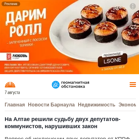
Реклама
To
F7
7 августа
Главная
Новости Барнаула
Недвижимость
Эконом
На Алтае решили судьбу двух депутатов-
коммунистов, нарушивших закон
Вопрос об исключении двух депутатов от КПРФ