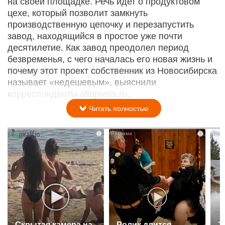
на своей площадке. Речь идет о продуктовом
цехе, который позволит замкнуть
производственную цепочку и перезапустить
завод, находящийся в простое уже почти
десятилетие. Как завод преодолел период
безвременья, с чего началась его новая жизнь и
почему этот проект собственник из Новосибирска
называет «недешевым», выяснили
корреспонденты altapress.ru.
Читать полностью
i
i
Скрытая камера на
Ролик длится
Э