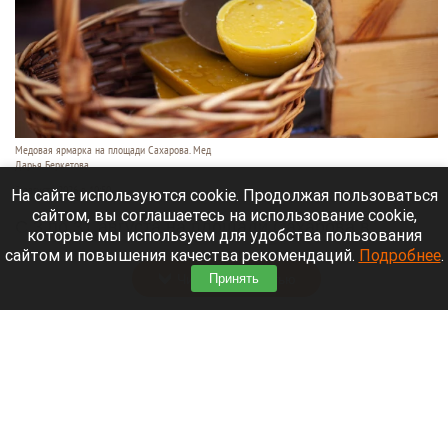
Медовая ярмарка на площади Сахарова. Мед
Дарья Беркетова
3 августа 2026 в 10:50
На сайте используются cookie. Продолжая пользоваться
сайтом, вы соглашаетесь на использование cookie,
С 3 по 31 августа на площади Сахарова в
которые мы используем для удобства пользования
Барнауле будет работать ярмарка меда.
сайтом и повышения качества рекомендаций.
Подробнее
.
Читать полностью
Принять
О погоде в августе в Сибири рассказали
синоптики