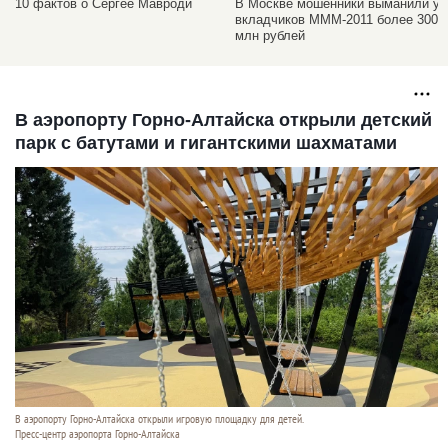
10 фактов о Сергее Мавроди
В Москве мошенники выманили у
вкладчиков МММ-2011 более 300
млн рублей
В аэропорту Горно-Алтайска открыли детский
парк с батутами и гигантскими шахматами
В аэропорту Горно-Алтайска открыли игровую площадку для детей.
Пресс-центр аэропорта Горно-Алтайска