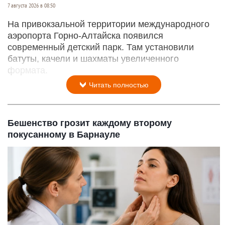
7 августа 2026 в 08:50
На привокзальной территории международного
аэропорта Горно-Алтайска появился
современный детский парк. Там установили
батуты, качели и шахматы увеличенного
формата.
Читать полностью
Бешенство грозит каждому второму
покусанному в Барнауле