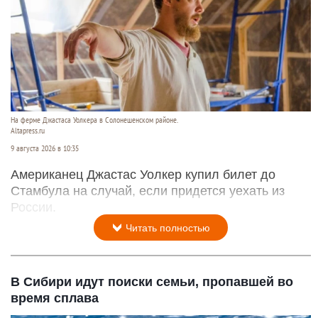
На ферме Джастаса Уолкера в Солонешенском районе.
Altapress.ru
9 августа 2026 в 10:35
Американец Джастас Уолкер купил билет до
Стамбула на случай, если придется уехать из
России.
Читать полностью
В Сибири идут поиски семьи, пропавшей во
время сплава