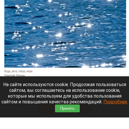
Вода, река, озеро, море.
Дмитрий Лямзин
9 августа 2026 в 11:05
На сайте используются cookie. Продолжая пользоваться
сайтом, вы соглашаетесь на использование cookie,
Уже несколько суток идут поиски семьи с
которые мы используем для удобства пользования
восьмилетним ребенком.
сайтом и повышения качества рекомендаций.
Подробнее
.
Читать полностью
Принять