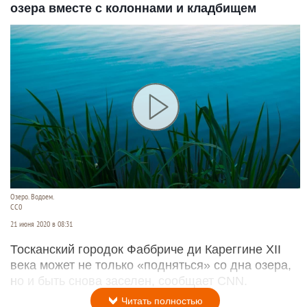
озера вместе с колоннами и кладбищем
Озеро. Водоем.
СС0
21 июня 2020 в 08:31
Тосканский городок Фаббриче ди Кареггине XII
века может не только «подняться» со дна озера,
но и быть снова заселен, сообщает CNN.
Читать полностью