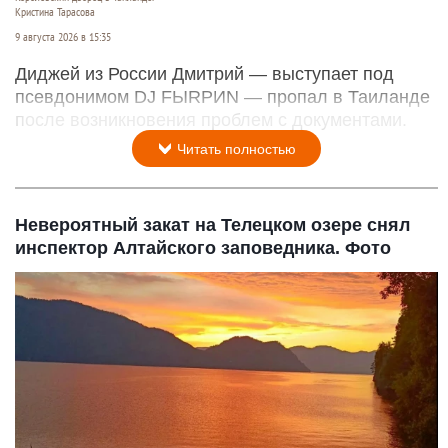
Кристина Тарасова
9 августа 2026 в 15:35
Диджей из России Дмитрий — выступает под
псевдонимом DJ FЫRРИN — пропал в Таиланде
после возникновения проблем с документами.
Читать полностью
Невероятный закат на Телецком озере снял
инспектор Алтайского заповедника. Фото