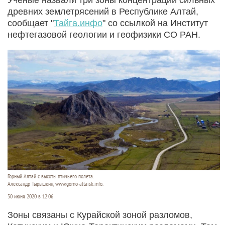
древних землетрясений в Республике Алтай,
сообщает "
Тайга.инфо
" со ссылкой на Институт
нефтегазовой геолог​ии и геофизики СО РАН.
Горный Алтай с высоты птичьего полета.
Александр Тырышкин, www.gorno-altaisk.info.
30 июня 2020 в 12:06
Зоны связаны с Курайской зоной разломов,