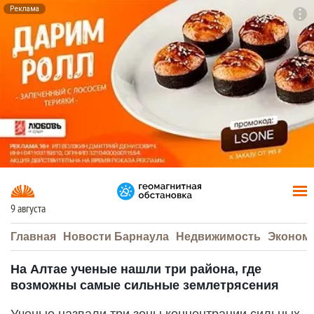
Реклама
To
F7
9 августа
Главная
Новости Барнаула
Недвижимость
Эконом
На Алтае ученые нашли три района, где
возможны самые сильные землетрясения
Ученые назвали три зоны концентрации сильных