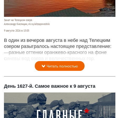
Закат на Телецком озере.
Александр Кислицин, vk.ru/altzapovednik
9 августа 2026 в 15:05
В один из вечеров августа в небе над Телецким
озером разыгралось настоящее представление:
—разные оттенки оранжево-красного на фоне
синевы вод озера и величественных гор.
Читать полностью
День 1627-й. Самое важное к 9 августа