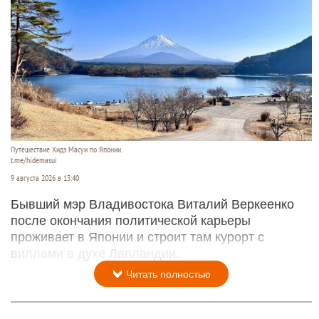
Путешествие Хидэ Масуи по Японии.
t.me/hidemasui
9 августа 2026 в 13:40
Бывший мэр Владивостока Виталий Веркеенко
после окончания политической карьеры
проживает в Японии и строит там курорт с
виллами в духе Лапландии.
Читать полностью