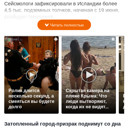
Сейсмологи зафиксировали в Исландии более
4,5 тыс. подземных толчков, начиная с 19 июня,
сообщает Newsweek.
Читать полностью
i
i
Ролик длится
Скрытая камера на
несколько секунд, а
пляже Крыма: Что
Р
смеяться вы будете
люди вытворяют,
б
долго
когда их не видят...
д
Затопленный город-призрак поднимут со дна