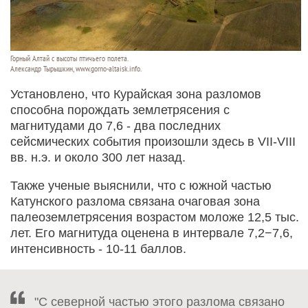
Горный Алтай с высоты птичьего полета.
Александр Тырышкин, www.gorno-altaisk.info.
Установлено, что Курайская зона разломов
способна порождать землетрясения с
магнитудами до 7,6 - два последних
сейсмических события произошли здесь в VII-VIII
вв. н.э. и около 300 лет назад.
Также ученые выяснили, что с южной частью
Катунского разлома связана очаговая зона
палеоземлетрясения возрастом моложе 12,5 тыс.
лет. Его магнитуда оценена в интервале 7,2−7,6,
интенсивность - 10-11 баллов.
"С северной частью этого разлома связано