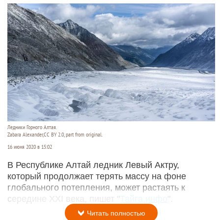
Ледники Горного Алтая.
Zabara Alexander,CC BY 2.0, part from original.
16 июня 2020 в 15:02
В Республике Алтай ледник Левый Актру,
который продолжает терять массу на фоне
глобального потепления, может растаять к
середине XXI века, пишет "
Тайга.инфо
".
Читать полностью