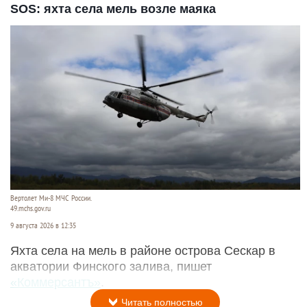
SOS: яхта села мель возле маяка
Вертолет Ми-8 МЧС России.
49.mchs.gov.ru
9 августа 2026 в 12:35
Яхта села на мель в районе острова Сескар в
акватории Финского залива, пишет
«Коммерсантъ»
.
Читать полностью