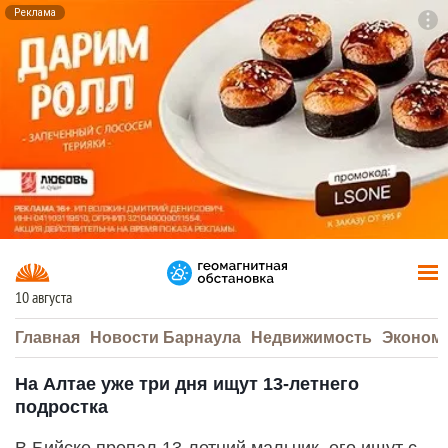
Реклама
To
F7
10 августа
Главная
Новости Барнаула
Недвижимость
Эконом
На Алтае уже три дня ищут 13-летнего
подростка
В Бийске пропал 13-летний мальчик, его ищут с