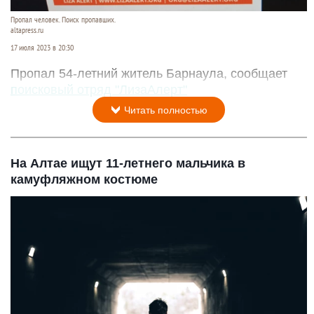
Пропал человек. Поиск пропавших.
altapress.ru
17 июля 2023 в 20:30
Пропал 54-летний житель Барнаула, сообщает
поисковый отряд "ЛизаАлерт"
Читать полностью
На Алтае ищут 11-летнего мальчика в
камуфляжном костюме