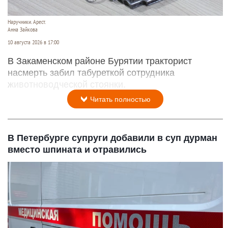
Наручники. Арест.
Анна Зайкова
10 августа 2026 в 17:00
В Закаменском районе Бурятии тракторист
насмерть забил табуреткой сотрудника
животноводческой стоянки.
Читать полностью
В Петербурге супруги добавили в суп дурман
вместо шпината и отравились