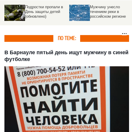
Мужчину унесло
Российский школьник
течением реки в
пропал перед
российском регионе
последним звонком,
родители получают
требования о выкупе
ПО ТЕМЕ:
В Барнауле пятый день ищут мужчину в синей
футболке