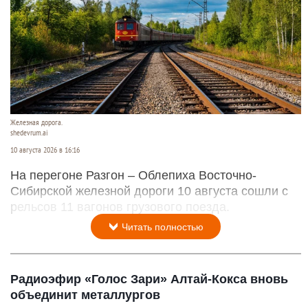
Железная дорога.
shedevrum.ai
10 августа 2026 в 16:16
На перегоне Разгон – Облепиха Восточно-
Сибирской железной дороги 10 августа сошли с
рельсов 11 вагонов грузового поезда.
Читать полностью
Радиоэфир «Голос Зари» Алтай-Кокса вновь
объединит металлургов