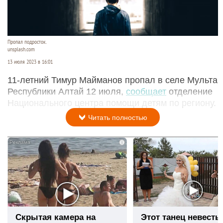
Пропал подросток.
unsplash.com
13 июля 2023 в 16:01
11-летний Тимур Майманов пропал в селе Мульта
Республики Алтай 12 июля,
сообщает
отделение
Национального центра помощи детям по региону.
Читать полностью
i
Скрытая камера на
Этот танец невесты