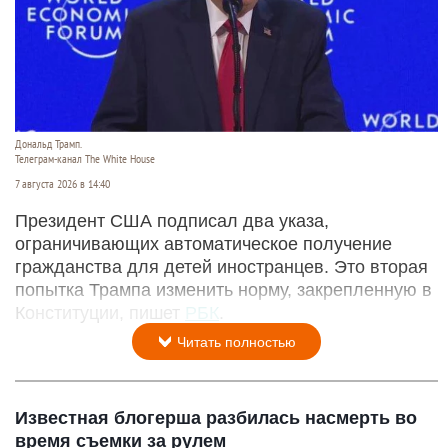
Дональд Трамп.
Телеграм-канал The White House
7 августа 2026 в 14:40
Президент США подписал два указа,
ограничивающих автоматическое получение
гражданства для детей иностранцев. Это вторая
попытка Трампа изменить норму, закрепленную в
Конституции, пишет
РБК
.
Читать полностью
Известная блогерша разбилась насмерть во
время съемки за рулем