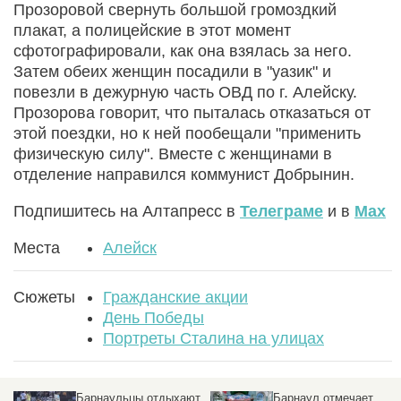
Прозоровой свернуть большой громоздкий
плакат, а полицейские в этот момент
сфотографировали, как она взялась за него.
Затем обеих женщин посадили в "уазик" и
повезли в дежурную часть ОВД по г. Алейску.
Прозорова говорит, что пыталась отказаться от
этой поездки, но к ней пообещали "применить
физическую силу". Вместе с женщинами в
отделение направился коммунист Добрынин.
Подпишитесь на Алтапресс в
Телеграме
и в
Max
Места
Алейск
Сюжеты
Гражданские акции
День Победы
Портреты Сталина на улицах
ди
Барнаульцы отдыхают
Барнаул отмечает