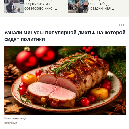
под музыку из
День Победы.
советского кино.
Праздничная
да
Солнечный
атмосфера в
фоторепортаж от
фоторепортаже
altapress.ru
altapress.ru
Узнали минусы популярной диеты, на которой
сидят политики
Новогоднее блюдо.
Шедеврум