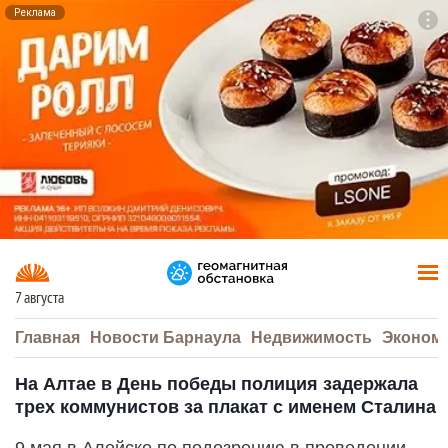
Реклама
To
F7
7 августа
Главная
Новости Барнаула
Недвижимость
Эконом
На Алтае в День победы полиция задержала
трех коммунистов за плакат с именем Сталина
9 мая в Алейске по подозрению в проведении