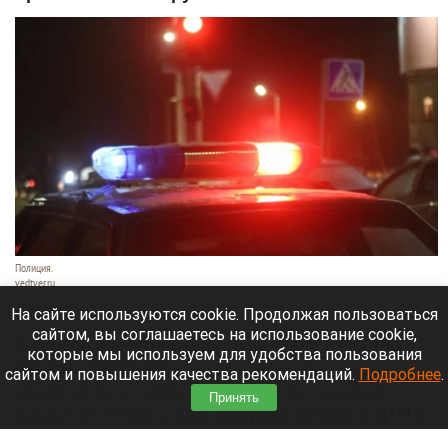
Полиция.
vedtver.ru
7 августа 2026 в 14:00
На сайте используются cookie. Продолжая пользоваться
сайтом, вы соглашаетесь на использование cookie,
О гибели известной блогерши стало известно 5
которые мы используем для удобства пользования
августа, сообщает
пресс-служба областного
сайтом и повышения качества рекомендаций.
Подробнее
.
управления службы безопасности дорожного
Принять
движения Узбекистана.
Девушка попала в ДТП и
получила тяжелые травмы, несовместимые с