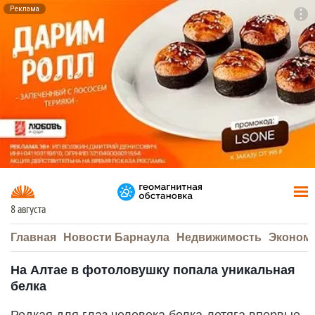
Реклама
To
F7
8 августа
Главная
Новости Барнаула
Недвижимость
Эконом
На Алтае в фотоловушку попала уникальная
белка
Редкая для глаз человека белка-летяга впервые