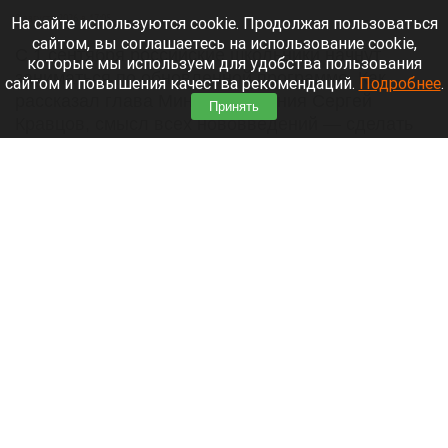
8 августа 2026 в 17:05
На сайте используются cookie. Продолжая пользоваться
сайтом, вы соглашаетесь на использование cookie,
С 1 сентября российские школьники начнут
которые мы используем для удобства пользования
заниматься по обновленной программе. Как
сайтом и повышения качества рекомендаций.
Подробнее
.
рассказал глава Минпросвещения Сергей
Принять
Кравцов, смысл всех нововведений — сделать
образовательное пространство страны по-
настоящему единым.
Читать полностью
Парад корги, шпицы в коляске и бесстрашный
кролик: как проходит фестиваль «Лапки-
тапки» в Барнауле. Фото