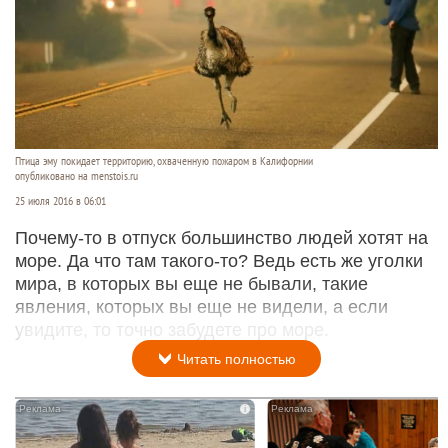
Птица эму покидает территорию, охваченную пожаром в Калифорнии
опубликовано на menstois.ru
25 июля 2016 в 06:01
Почему-то в отпуск большинство людей хотят на
море. Да что там такого-то? Ведь есть же уголки
мира, в которых вы еще не бывали, такие
явления, которых вы еще не видели, а если
увидите, то точно забудете про море.
Читать полностью
i