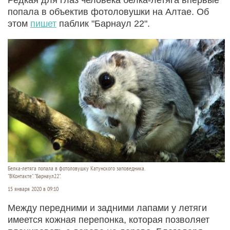
попала в объектив фотоловушки на Алтае. Об
этом
пишет
паблик "Барнаул 22".
Белка-летяга попала в фотоловушку Катунского заповедника.
"ВКонтакте". "Барнаул22".
15 января 2020 в 09:10
Между передними и задними лапами у летяги
имеется кожная перепонка, которая позволяет