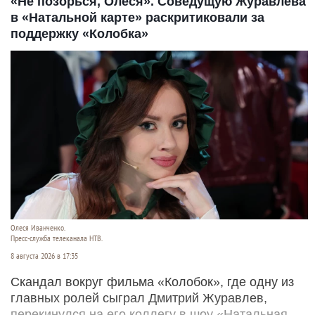
«Не позорься, Олеся». Соведущую Журавлева
в «Натальной карте» раскритиковали за
поддержку «Колобка»
Олеся Иванченко.
Пресс-служба телеканала НТВ.
8 августа 2026 в 17:35
Скандал вокруг фильма «Колобок», где одну из
главных ролей сыграл Дмитрий Журавлев,
перекинулся на его коллегу в шоу «Натальная