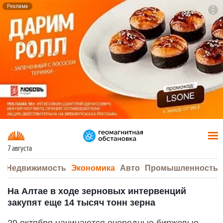
Реклама
To
F7
7 августа
а
Недвижимость
Экономика
Авто
Промышленность
На Алтае в ходе зерновых интервенций
закупят еще 14 тысяч тонн зерна
29 октября начинаются очередные биржевые