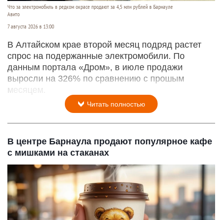
Что за электромобиль в редком окрасе продают за 4,5 млн рублей в Барнауле
Авито
7 августа 2026 в 13:00
В Алтайском крае второй месяц подряд растет
спрос на подержанные электромобили. По
данным портала «Дром», в июле продажи
выросли на 326% по сравнению с прошым
месяцем.
Читать полностью
В центре Барнаула продают популярное кафе
с мишками на стаканах