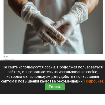
Врач
Нейросети
7 августа 2026 в 13:20
На сайте используются cookie. Продолжая пользоваться
сайтом, вы соглашаетесь на использование cookie,
За последний месяц из жизни ушли не менее
которые мы используем для удобства пользования
пяти сотрудников Киберкомандования США
сайтом и повышения качества рекомендаций.
Подробнее
.
(USCYBERCOM) и специалистов
Принять
аффилированных с ним организаций.
Читать полностью