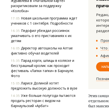
Журавлева в «Натальной карте»
прич
раскритиковали за поддержку
«Колобка»
Редакц
Новая школьная программа ждет
17:05
которо
учеников с 1 сентября. Подробности
интере
Педофил убеждал россиянок
раздел
16:35
умалчивать о его приставаниях к их
Прог
детям
Смелость архитектурных идей.
Архи
Генеральный директор компании
зем
Что 
Директор автошколы на Алтае
16:05
ЗИАС — об эстетике городов,
пли
фиктивно обучал водителей
Афиш
трендах в фасадах и развитии рынка
ста
Парад корги, шпицы в коляске и
15:35
СТРОИТЕЛЬСТВО
СТР
бесстрашный кролик: как проходит
НАП
фестиваль «Лапки-тапки» в Барнауле.
Фото
Позна
Ларисе Долиной хотят
15:05
предложить высокую должность в вузе
Уже больше полугода пытаются
14:35
Этих самцо
продать ресторан с видом на
отдельном 
барнаульский «Арбат»
был макси