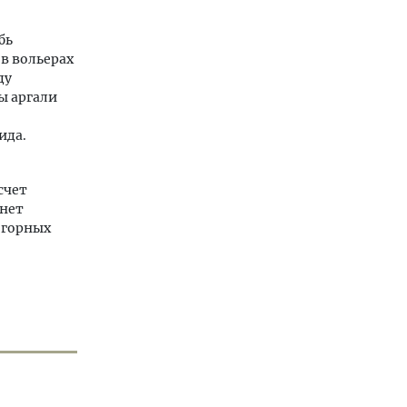
бь
в вольерах
ду
ы аргали
ида.
счет
анет
 горных