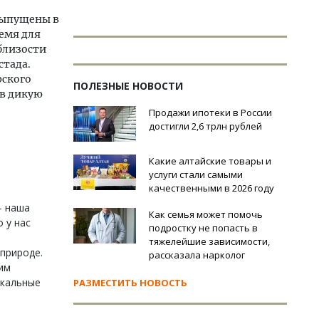
выпущены в
ремя для
близости
стада.
рского
ПОЛЕЗНЫЕ НОВОСТИ
 в дикую
Продажи ипотеки в России
достигли 2,6 трлн рублей
Какие алтайские товары и
услуги стали самыми
качественными в 2026 году
– наша
Как семья может помочь
о у нас
подростку не попасть в
тяжелейшие зависимости,
 природе.
рассказала нарколог
им
икальные
РАЗМЕСТИТЬ НОВОСТЬ