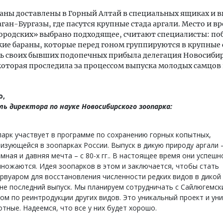
аны доставлены в Горный Алтай в специальных ящиках и 
ган-Бургазы, где пасутся крупные стада аргали. Место и в
ородских» выбрано подходящее, считают специалисты: по
кие бараны, которые перед гоном группируются в крупные 
ь своих бывших подопечных прибыла делегация Новосиби
которая проследила за процессом выпуска молодых самцов
о,
ь директора по науке Новосибирского зоопарка:
арк участвует в программе по сохранению горных копытных,
изующейся в зоопарках России. Выпуск в дикую природу аргали 
мная и давняя мечта – с 80-х гг.. В настоящее время они успешн
ножаются. Идея зоопарков в этом и заключается, чтобы стать
рвуаром для восстановления численности редких видов в дикой
не последний выпуск. Мы планируем сотрудничать с Сайлюгемск
ом по реинтродукции других видов. Это уникальный проект и ун
тные. Надеемся, что все у них будет хорошо.