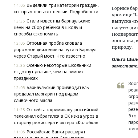
Выделили три категории граждан,
14:05
Горные бар
которым повысят пенсии. Подробности
урочище Ча
Стали известны барнаульские
13:35
выпуска «г
цены на сбор ребенка в школу и
пасутся ди
способы сэкономить
Поддержат
зоопарка, 
Огромная пробка сковала
13:05
природу.
дорожное движение на пути в Барнаул
через Старый мост. Что известно
Ольга Шил
Осенью некоторые школьники
12:35
заместител
отдохнут дольше, чем на зимних
праздниках
Зооп
Барнаульский производитель
12:05
реал
продавал маргарин под видом
огро
сливочного масла
разм
резе
От хейта к криминалу: российский
11:35
Это 
телеканал обратился в СК из-за угроз в
парк
сторону режиссера и актера «Колобка»
живо
Российские банки расширят
11:05