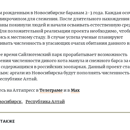
м рожденным в Новосибирске баранам 2-3 года. Каждая осо
икрочипом для слежения. После длительного нахождения 
аны покинули людей и начали осваивать естественную сре
Для положительной реализации проекта необходимо, чтоб
сь к местному стаду. В случае успеха ученые планируют
ивать численность в угасающих очагах обитания данного в
ее время Сайлюгемский парк прорабатывает возможность
ения численности дикого кота манула и снежного барса за 
содержащихся в российских зоопарках. Данный проект ст
ым: аргали из Новосибирска будут пополнять численность
Республике Алтай.
ь на Алтапресс в
Телеграме
и в
Max
восибирск
Республика Алтай
 ТАКЖЕ