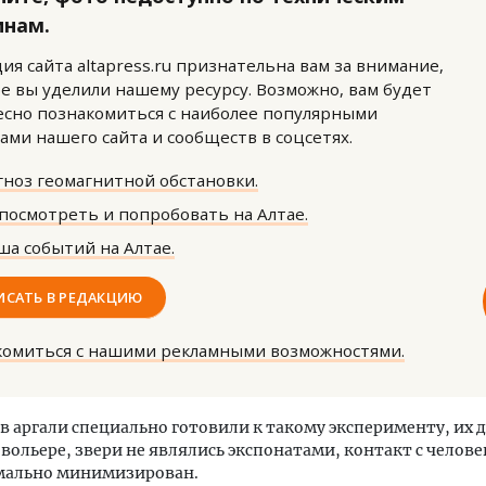
инам.
ия сайта altapress.ru признательна вам за внимание,
е вы уделили нашему ресурсу. Возможно, вам будет
сно познакомиться с наиболее популярными
ами нашего сайта и сообществ в соцсетях.
ноз геомагнитной обстановки.
тектурный код начинается с
Ищем новые берега. Ген
ли. Мощение крупноформатными
«Жилищной инициативы»
посмотреть и попробовать на Алтае.
тами становится новым
Гатилов — о том, как де
а событий на Алтае.
ндартом благоустройства
оставаться на плаву, ког
штормит
ОИТЕЛЬСТВО
ИСАТЬ В РЕДАКЦИЮ
СТРОИТЕЛЬСТВО
комиться с нашими рекламными возможностями.
в аргали специально готовили к такому эксперименту, их 
вольере, звери не являлись экспонатами, контакт с челове
мально минимизирован.