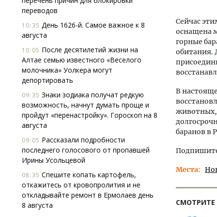
перечень причин для блокировки
переводов
Сейчас эти
День 1626-й. Самое важное к 8
10:35
оснащена м
августа
горные бар
После десятилетий жизни на
10:05
обитания. 
Алтае семью известного «Веселого
присоедини
молочника» Уолкера могут
восстанавл
депортировать
В настоящ
Знаки зодиака получат редкую
09:35
восстановл
возможность, начнут думать проще и
животных, 
пройдут «перенастройку». Гороскоп на 8
долгосрочн
августа
баранов в 
Рассказали подробности
09:05
последнего голосового от пропавшей
Подпишитес
Ирины Усольцевой
Места
Но
Спешите копать картофель,
08:35
откажитесь от кровопролития и не
откладывайте ремонт в Ермолаев день
СМОТРИТЕ
8 августа