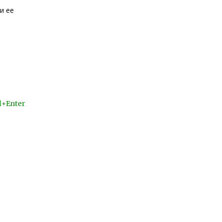
и ее
l+Enter