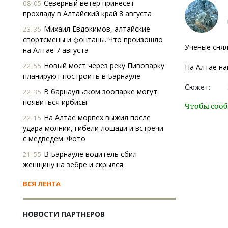
Северный ветер принесет
08:05
прохладу в Алтайский край 8 августа
Михаил Евдокимов, алтайские
23:35
спортсмены и фонтаны. Что произошло
Ученые снял
на Алтае 7 августа
Новый мост через реку Пивоварку
22:55
На Алтае н
планируют построить в Барнауле
Сюжет:
В барнаульском зоопарке могут
22:35
появиться ирбисы
Чтобы сооб
На Алтае морпех выжил после
22:15
удара молнии, гибели лошади и встречи
с медведем. Фото
В Барнауле водитель сбил
21:55
женщину на зебре и скрылся
ВСЯ ЛЕНТА
НОВОСТИ ПАРТНЕРОВ