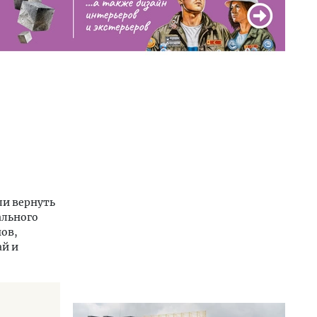
ли вернуть
ального
нов,
ай и