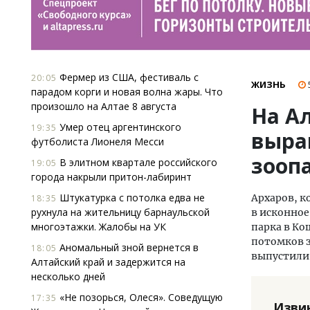
Фермер из США, фестиваль с
20:05
ЖИЗНЬ
парадом корги и новая волна жары. Что
произошло на Алтае 8 августа
На А
Умер отец аргентинского
19:35
выра
футболиста Лионеля Месси
зооп
В элитном квартале российского
19:05
города накрыли притон-лабиринт
Штукатурка с потолка едва не
Архаров, к
18:35
рухнула на жительницу барнаульской
в исконно
многоэтажки. Жалобы на УК
парка в Ко
потомков з
Аномальный зной вернется в
18:05
выпустили 
Алтайский край и задержится на
несколько дней
«Не позорься, Олеся». Соведущую
17:35
Изви