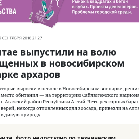
5 СЕНТЯБРЯ 2018
21:27
лтае выпустили на волю
щенных в новосибирском
арке архаров
оторые выросли в неволе в Новосибирском зоопарке, реши
е место обитания — на территорию Сайлюгемского национ
ш-Агачский район Республики Алтай. Четырех горных бара
верей, некогда отловленных для зоосада, привезли на Алт
в дикую природу.
ните, фото недоступно по техническим