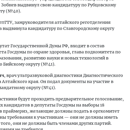
. Зобнев выдвинул свою кандидатуру по Рубцовскому
гу (№40).
АлтГТУ, замруководителя алтайского реготделения
а выдвинула кандидатуру по Славгородскому округу
путат Государственной Думы РФ, входит в состав
та Госдумы по охране здоровья, глава подкомитета по
азования, развитию науки и новых технологий в
о Бийскому округу (№41).
ич
, врач ультразвуковой диагностики Диагностического
Алтайского края. Он подал документы на участие в
мандатному округу (№41).
астники будут проходить предварительное голосование,
их кандидатов в депутаты Госдумы на выборы 18
ь в праймериз, желающие должны подать в оргкомитет
ены требования к участникам — они не должны иметь
 того, они не должны быть членами других партий.
иями не требуется.