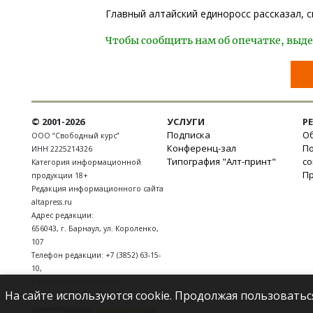
Главный алтайский единоросс рассказал, 
Чтобы сообщить нам об опечатке, выде
© 2001-2026
УСЛУГИ
Р
Подписка
Об
ООО “Свободный курс”
Конференц-зал
П
ИНН 2225214326
Типография "Алт-принт"
с
Категория информационной
П
продукции 18+
Редакция информационного сайта
altapress.ru
Адрес редакции:
656043
,
г. Барнаул
,
ул. Короленко,
107
Телефон редакции:
+7 (3852) 63-15-
10
,
E-mail:
news@altapress.ru
На сайте используются cookie. Продолжая пользоватьс