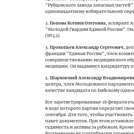
"Рубцовского завода запасных частей"
одномандатному избирательному окру
2.
Попова Ксения Олеговна
, аспирант 
"Молодой Гвардии Единой России". Он
(№42).
3.
Прокопьев Александр Сергеевич
, де
фракции "Единая Россия", член комите
совершенствованию медицинского обр
медицине. Он выдвинул кандидатуру п
4.
Шаринский Александр Владимиров
центра, член Молодежного парламента 
качестве кандидата по Бийскому одно
Все зарегистрированные 18 февраля уч
в ходе которого партия определит сво
сентября. Для того, чтобы участвоват
пакет документов. При этом установл
судимость и активы за рубежом. Кроме
Выдвижение их партийными организац