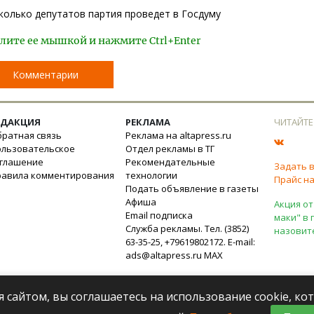
сколько депутатов партия проведет в Госдуму
лите ее мышкой и нажмите Ctrl+Enter
Комментарии
ЕДАКЦИЯ
РЕКЛАМА
ЧИТАЙТЕ
ратная связь
Реклама на altapress.ru
ользовательское
Отдел рекламы в ТГ
оглашение
Рекомендательные
Задать 
равила комментирования
технологии
Прайс на
Подать объявление в газеты
Афиша
Акция от
Email подписка
маки" в 
Служба рекламы. Тел. (3852)
назовит
63-35-25, +79619802172. E-mail:
ads@altapress.ru
MAX
я сайтом, вы соглашаетесь на использование cookie, к