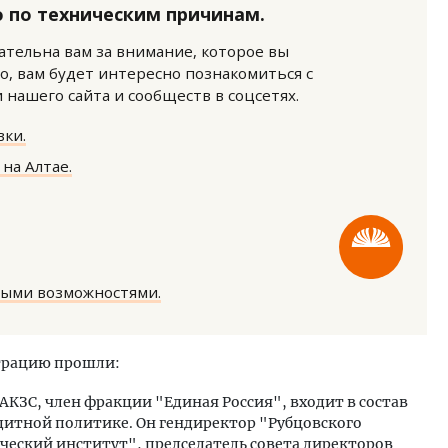
 по техническим причинам.
нательна вам за внимание, которое вы
о, вам будет интересно познакомиться с
нашего сайта и сообществ в соцсетях.
ки.
на Алтае.
Смелость архитектурных 
Генеральный директор к
ЗИАС — об эстетике горо
трендах в фасадах и разв
СТРОИТЕЛЬСТВО
ными возможностями.
трацию прошли:
 АКЗС, член фракции "Единая Россия", входит в состав
дитной политике. Он гендиректор "Рубцовского
еский институт", председатель совета директоров