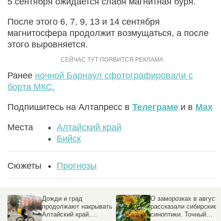
5 сентября ожидается слабя магнитная буря.
После этого 6, 7, 9, 13 и 14 сентября
магнитосфера продолжит возмущаться, а после
этого выровняется.
Ранее
ночной Барнаул сфотографировали с
борта МКС.
Подпишитесь на Алтапресс в
Телеграме
и в
Max
Места
Алтайский край
Бийск
Сюжеты
Прогнозы
Дожди и град
О заморозках в август
продолжают накрывать
рассказали сибирские
Алтайский край.
синоптики. Точный