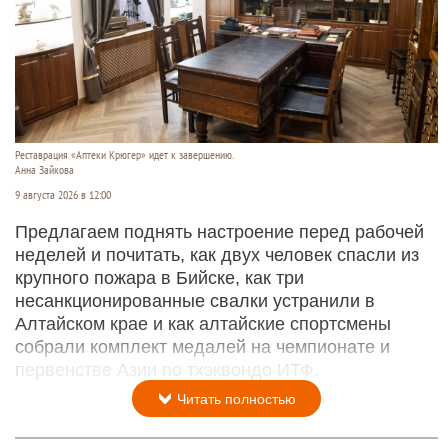
Реставрация «Аптеки Крюгер» идет к завершению.
Анна Зайкова
9 августа 2026 в 12:00
Предлагаем поднять настроение перед рабочей
неделей и почитать, как двух человек спасли из
крупного пожара в Бийске, как три
несанкционированные свалки устранили в
Алтайском крае и как алтайские спортсмены
собрали комплект медалей на чемпионате и
первенстве Азии по тхэквондо ИТФ.
Читать полностью