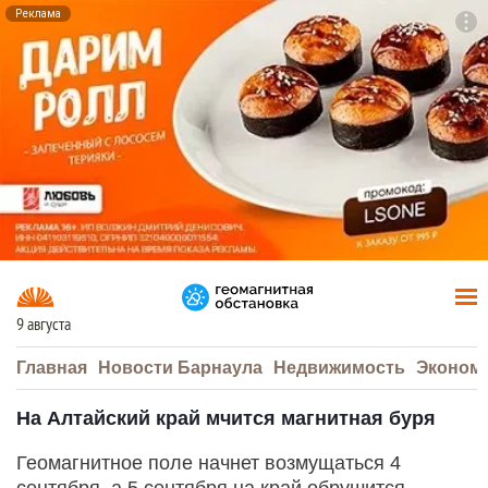
Реклама
To
F7
9 августа
Главная
Новости Барнаула
Недвижимость
Эконом
На Алтайский край мчится магнитная буря
Геомагнитное поле начнет возмущаться 4
сентября, а 5 сентября на край обрушится