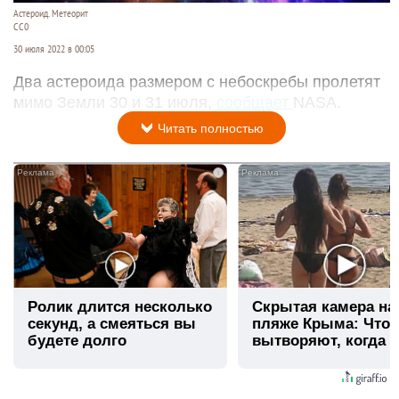
Астероид. Метеорит
СС0
30 июля 2022 в 00:05
Два астероида размером с небоскребы пролетят
мимо Земли 30 и 31 июля,
сообщает
NASA.
Читать полностью
i
Ролик длится несколько
Скрытая камера на
секунд, а смеяться вы
пляже Крыма: Что
будете долго
вытворяют, когда и
видят...