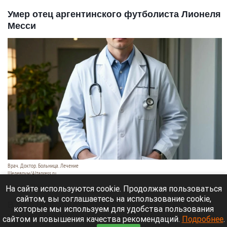
Умер отец аргентинского футболиста Лионеля
Месси
Врач. Доктор. Больница. Лечение
Шедеврум/Altapress.ru
8 августа 2026 в 19:35
На сайте используются cookie. Продолжая пользоваться
сайтом, вы соглашаетесь на использование cookie,
В больнице аргентинского Росарио на 69-м году
которые мы используем для удобства пользования
жизни умер Хорхе Месси — отец восьмикратного
сайтом и повышения качества рекомендаций.
Подробнее
.