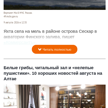
Вертолет Ми-8 МЧС России.
49.mchs.gov.ru
9 августа 2026 в 12:35
Яхта села на мель в районе острова Сескар в
акватории Финского залива, пишет
«Коммерсантъ»
.
Читать полностью
Белые грибы, читальный зал и «нелепые
пушистики». 10 хороших новостей августа на
Алтае