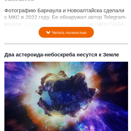
Фотографию Барнаула и Новоалтайска сделали
с МКС в 2022 году. Ее обнаружил автор Telegram-
канала
"Город, ночь, и все такое"
на сайте NASA.
Читать полностью
Два астероида-небоскреба несутся к Земле