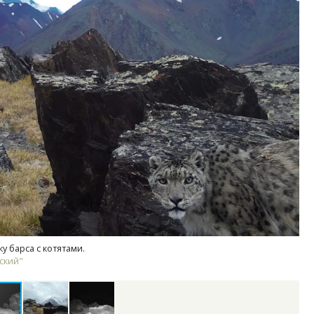
м новые берега. Гендиректор
Архитектурный код начин
лищной инициативы» Юрий
земли. Мощение крупно
лов — о том, как девелоперу
плитами становится нов
ваться на плаву, когда рынок
стандартом благоустрой
рмит
СТРОИТЕЛЬСТВО
ОИТЕЛЬСТВО
 барса с котятами.
ский"