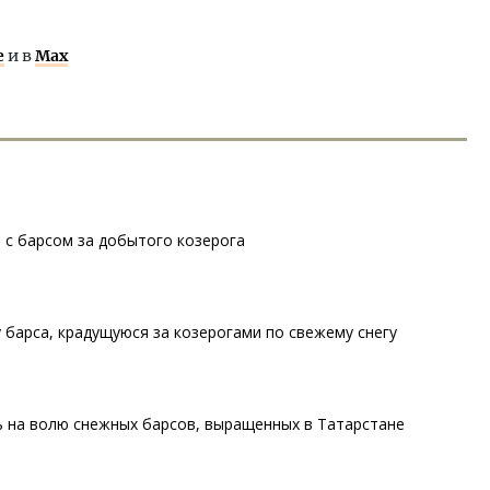
е
и в
Max
 с барсом за добытого козерога
у барса, крадущуюся за козерогами по свежему снегу
ь на волю снежных барсов, выращенных в Татарстане