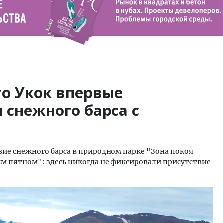
то Укок впервые
 снежного барса с
ие снежного барса в природном парке "Зона покоя
лым пятном": здесь никогда не фиксировали присутствие