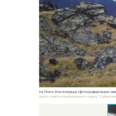
Ище
«Жи
Гати
оста
што
СТР
На Плато Укок впервые сфотографировали самку
пресс-служба Национального парка "Сайлюгем