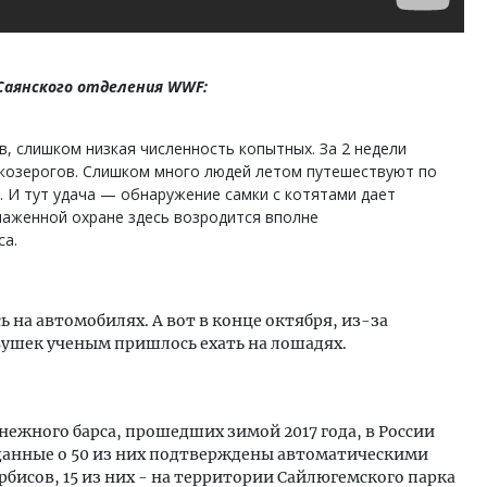
Саянского отделения WWF:
, слишком низкая численность копытных. За 2 недели
козерогов. Слишком много людей летом путешествуют по
. И тут удача — обнаружение самки с котятами дает
лаженной охране здесь возродится вполне
са.
 на автомобилях. А вот в конце октября, из-за
вушек ученым пришлось ехать на лошадях.
ежного барса, прошедших зимой 2017 года, в России
 данные о 50 из них подтверждены автоматическими
рбисов, 15 из них - на территории Сайлюгемского парка