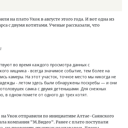
 на плато Укок в августе этого года. И вот одна из
рса с двумя котятами. Ученые рассказали, что
:
ствуют во время каждого просмотра данных с
ого хищника - всегда значимое событие, тем более на
лись камеры. На этот участок, точное место мы никогда не
адежды - летом здесь были обнаружены поскребы — и они
фотоловушек самка с двумя детенышами. Для снежных
ло, в одном помете от одного до трех котят.
 на Укок отправили по инициативе Алтае-Саянского
ла компания "М.Видео". Ранее с плато поступали
а, но проверить их никак не удавалось. Члены