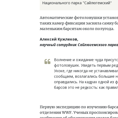
Национального парка "Сайлюгемский"
Автоматические фотоловушки установили
таких камер фиксации засняла самку ба
маленьким барсятам около полугода.
Алексей Кужлеков,
научный сотрудник Сайлюгемского парка
Волнение и ожидание чуда присут
фотоловушек. Увидеть первым редк
Укоке, где никогда не устанавлива
сообщаем, возлагались большие н
оправдались. На кадрах одной из 
барсов это не редкость: как прави
Первую экспедицию по изучению барса
отделения WWF. Ученых проспонсирова
сообщения об обнаружении следов барс