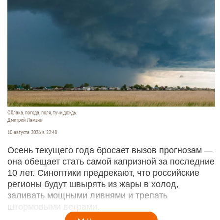
Облака, погода, поля, тучи,дождь.
Дмитрий Лямзин
10 августа 2026 в 22:48
Осень текущего года бросает вызов прогнозам —
она обещает стать самой капризной за последние
10 лет. Синоптики предрекают, что российские
регионы будут швырять из жары в холод,
заливать мощными ливнями и трепать
штормовыми ветрами.