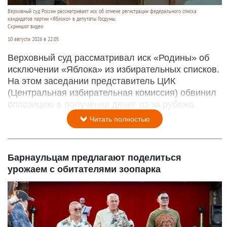
Верховный суд России рассматривает иск об отмене регистрации федерального списка
кандидатов партии «Яблоко» в депутаты Госдумы.
Скриншот видео
10 августа 2026 в 22:05
Верховный суд рассматривал иск «Родины» об
исключении «Яблока» из избирательных списков.
На этом заседании представитель ЦИК
(Центральная избирательная комиссия) обвинил
оппозицию в получении денег из-за рубежа.
Читать полностью
Барнаульцам предлагают поделиться
урожаем с обитателями зоопарка