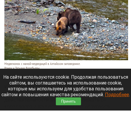
Медвежонок с мамой-медведицей в Алтайском заповеднике.
Роман и Татьяна Воробьевы
10 августа 2026 в 21:25
На сайте используются cookie. Продолжая пользоваться
сайтом, вы соглашаетесь на использование cookie,
Иностранный стереотип приписывает русским
которые мы используем для удобства пользования
обыкновение приручать медведей, но в
сайтом и повышения качества рекомендаций.
Подробнее
.
действительности все спешат убежать от
Принять
косолапого и кричать, чтобы тот испугался
первым.
Читать полностью