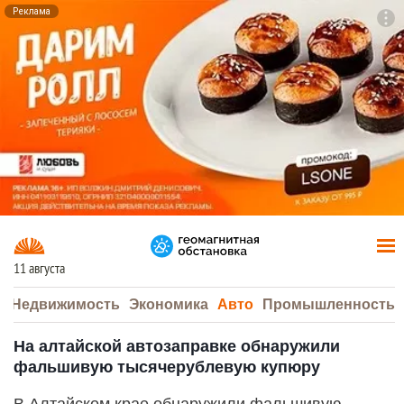
Реклама
To
F7
11 августа
а
Недвижимость
Экономика
Авто
Промышленность
На алтайской автозаправке обнаружили
фальшивую тысячерублевую купюру
В Алтайском крае обнаружили фальшивую