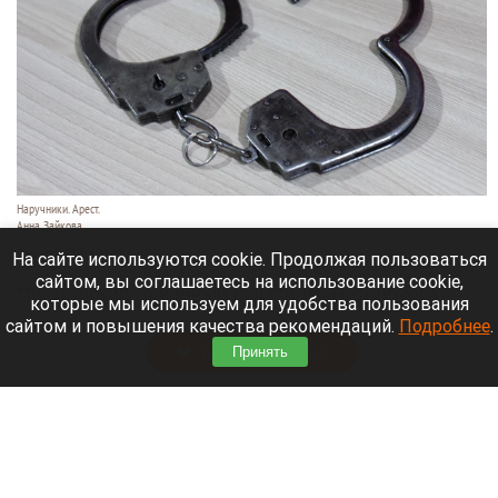
Наручники. Арест.
Анна Зайкова
7 августа 2026 в 21:12
На сайте используются cookie. Продолжая пользоваться
сайтом, вы соглашаетесь на использование cookie,
Приморский районный суд Санкт-Петербурга
которые мы используем для удобства пользования
заочно заключил Лидию Невзорову* под стражу.
сайтом и повышения качества рекомендаций.
Подробнее
.
Читать полностью
Принять
Программу партнерских хабов для хранения
товаров запускает Wildberries