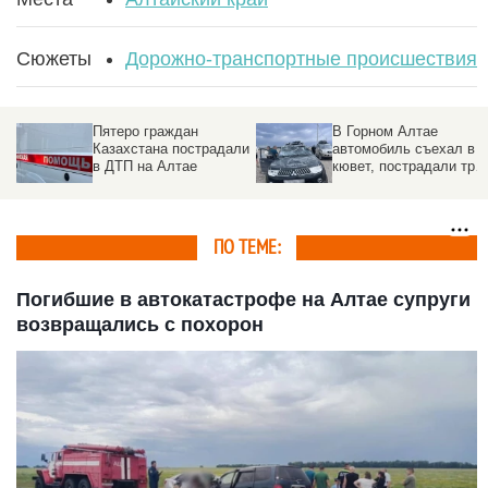
Сюжеты
Дорожно-транспортные происшествия
В Горном Алтае
В массовое ДТП попал
ли
автомобиль съехал в
замгубернатора
кювет, пострадали три
российского региона
жителя Барнаула
(обновлено)
ПО ТЕМЕ:
Погибшие в автокатастрофе на Алтае супруги
возвращались с похорон