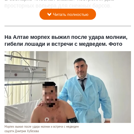
просторных вольера для снежных барсов.
Читать полностью
На Алтае морпех выжил после удара молнии,
гибели лошади и встречи с медведем. Фото
Морпех выжил после удара молнии и встречи с медведем
соцсети Дмитрия Хубезова