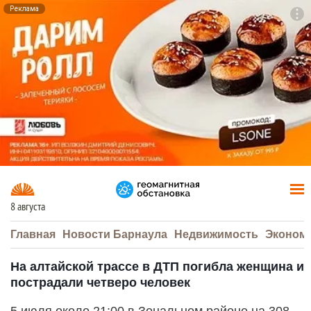
Реклама
To
F7
8 августа
Главная
Новости Барнаула
Недвижимость
Эконом
На алтайской трассе в ДТП погибла женщина и
пострадали четверо человек
5 июля около 21:00 в Зональном районе на 308