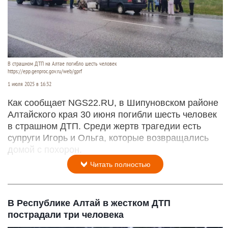
В страшном ДТП на Алтае погибло шесть человек
https://epp.genproc.gov.ru/web/gprf
1 июля 2025 в 16:32
Как сообщает NGS22.RU, в Шипуновском районе
Алтайского края 30 июня погибли шесть человек
в страшном ДТП. Среди жертв трагедии есть
супруги Игорь и Ольга, которые возвращались
домой с похорон.
Читать полностью
В Республике Алтай в жестком ДТП
пострадали три человека