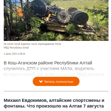
На Алтае погиб водитель после опрокидывания МАЗа.
МВД Республики Алтай
1 июля 2025 в 08:54
В Кош-Агачском районе Республики Алтай
случилось ДТП с участием МАЗа, водитель
которого погиб. Об этом
сообщает
МВД региона.
Читать полностью
Михаил Евдокимов, алтайские спортсмены и
фонтаны. Что произошло на Алтае 7 августа