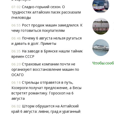
Сладко-горький сезон. О
07:02
трудностях алтайских пасек рассказали
пчеловоды
Рост продаж машин замедлился. К
06:55
чему готовиться покупателям
Почему 6 августа нельзя ругаться
06:46
и давать в долг. Приметы
На заводе в Брянске нашли тайник
06:35
времен СССР
Чтобы сооб
Страховые компании почти не
06:20
организуют восстановление машин по
ОСАГО
Стрельцы отправятся в путь,
06:18
Козероги получат предложение, а Весы
встретят романтику. Гороскоп на 6
августа
Шторм обрушится на Алтайский
06:02
край 6 августа: ливни, град и ураганный