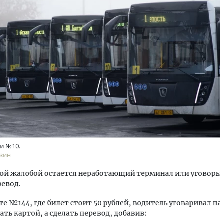
уровневые номера и вид на горы.
Архитектурный код начин
м будет новый апарт-отель
земли. Мощение крупно
кур» в Белокурихе
плитами становится нов
стандартом благоустрой
А И КВАРТИРЫ
СТРОИТЕЛЬСТВО
и №10.
зин
ой жалобой остается неработающий терминал или уговор
ревод.
е №144, где билет стоит 50 рублей, водитель уговаривал 
ать картой, а сделать перевод, добавив: