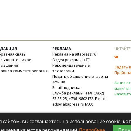
ЕДАКЦИЯ
РЕКЛАМА
ЧИТАЙТЕ
ратная связь
Реклама на altapress.ru
ользовательское
Отдел рекламы в ТГ
оглашение
Рекомендательные
Задать 
равила комментирования
технологии
Прайс на
Подать объявление в газеты
Афиша
Акция от
Email подписка
маки" в 
Служба рекламы. Тел. (3852)
назовит
63-35-25, +79619802172. E-mail:
ads@altapress.ru
MAX
я сайтом, вы соглашаетесь на использование cookie, к
вышения качества рекомендаций.
Подробнее
.
Прин