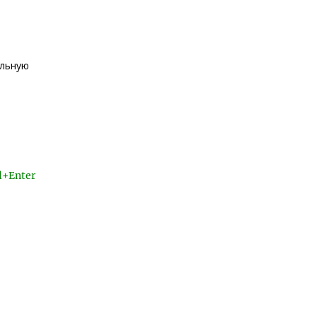
ельную
l+Enter