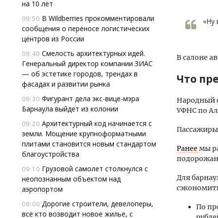
на 10 лет
В Wildberries прокомментировали
09:50
«Ну 
сообщения о переносе логистических
центров из России
Смелость архитектурных идей.
09:40
В салоне а
Генеральный директор компании ЗИАС
— об эстетике городов, трендах в
Что пр
фасадах и развитии рынка
Фигурант дела экс-вице-мэра
09:30
Народный ф
Барнаула выйдет из колонии
УФНС по Ал
Архитектурный код начинается с
09:20
Пассажиры 
земли. Мощение крупноформатными
плитами становится новым стандартом
Ранее
мы р
благоустройства
подорожан
Грузовой самолет столкнулся с
09:10
Для барнау
неопознанным объектом над
сэкономить
аэропортом
Дорогие строители, девелоперы,
09:00
По пр
все кто возводит новое жилье, с
рубле