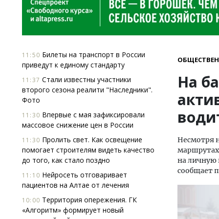
Билеты на транспорт в России
11:50
ОБЩЕСТВЕН
приведут к единому стандарту
На б
Стали известны участники
11:37
второго сезона реалити "Наследники".
акти
Фото
води
Впервые с мая зафиксировали
11:30
массовое снижение цен в России
Пролить свет. Как освещение
Несмотря н
11:30
помогает строи­телям видеть качество
маршрутах 
до того, как стало поздно
на личную 
сообщает 
Нейросеть отговаривает
11:10
пациентов на Алтае от лечения
Территория опережения. ГК
10:00
«Алгоритм» формирует новый