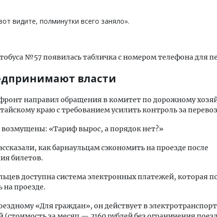
вот видите, полминутки всего заняло».
втобуса №57 появилась табличка с номером телефона для п
едпринимают власти
ронт направил обращения в комитет по дорожному хозяй
тайскому краю с требованием усилить контроль за перево
возмущены: «Тариф вырос, а порядок нет?»
ассказали, как барнаульцам сэкономить на проезде после
ия билетов.
льцев доступна система электронных платежей, которая 
 на проезде.
оездному «Для граждан», он действует в электротранспорт
й (стоимость за месяц — 2160 рублей без ограничения поезд