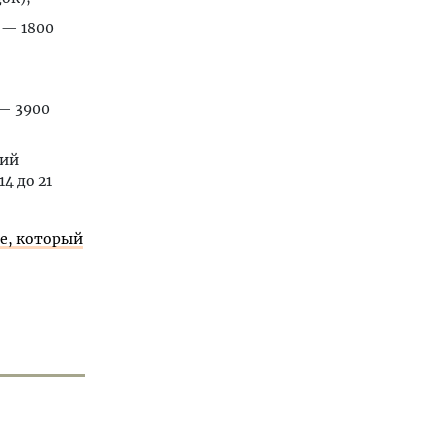
 — 1800
 — 3900
рий
4 до 21
е, который