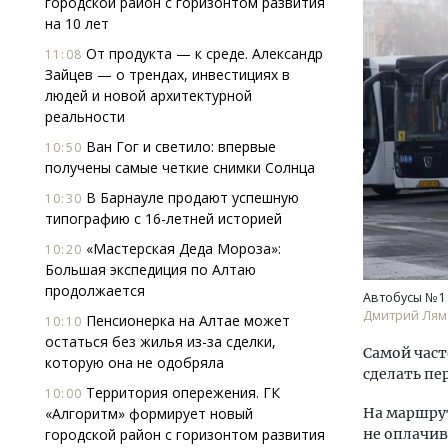
городской район с горизонтом развития
на 10 лет
От продукта — к среде. Александр
11:08
Зайцев — о трендах, инвестициях в
людей и новой архитектурной
реальности
Ван Гог и светило: впервые
10:50
получены самые четкие снимки Солнца
Двух
Каки
В Барнауле продают успешную
10:30
«Бел
типографию с 16-летней историей
«Мастерская Деда Мороза»:
10:20
ДОМ
Большая экспедиция по Алтаю
продолжается
Автобусы №1 
Дмитрий Лям
Пенсионерка на Алтае может
10:10
остаться без жилья из-за сделки,
Самой част
которую она не одобряла
сделать пе
Территория опережения. ГК
10:00
«Алгоритм» формирует новый
На маршрут
городской район с горизонтом развития
не оплачив