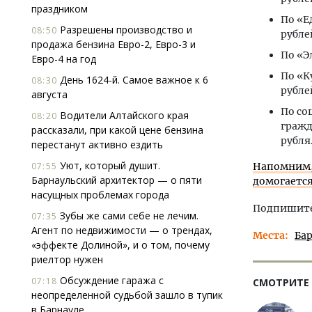
праздником
По «Е
Разрешены производство и
08:50
рублей
продажа бензина Евро-2, Евро-3 и
По «Э
Евро-4 на год
По «К
День 1624-й. Самое важное к 6
08:30
рубле
августа
По со
Водители Алтайского края
08:20
гражд
рассказали, при какой цене бензина
рубля
перестанут активно ездить
Уют, который душит.
07:55
Напомним,
Барнаульский архитектор — о пяти
домогается
насущных проблемах города
Подпишитес
Зубы же сами себе не лечим.
07:35
Агент по недвижимости — о трендах,
Места
Ба
«эффекте Долиной», и о том, почему
риелтор нужен
Обсуждение гаража с
07:18
СМОТРИТЕ
неопределенной судьбой зашло в тупик
в Барнауле