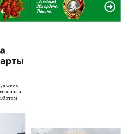
ва
карты
аульских
ти деньги
Об этом