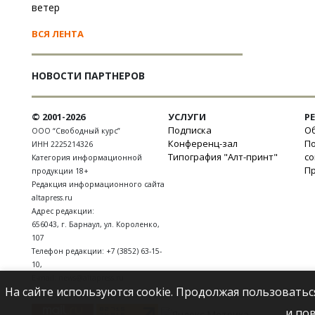
ветер
ВСЯ ЛЕНТА
НОВОСТИ ПАРТНЕРОВ
© 2001-2026
УСЛУГИ
Р
Подписка
Об
ООО “Свободный курс”
Конференц-зал
П
ИНН 2225214326
Типография "Алт-принт"
с
Категория информационной
П
продукции 18+
Редакция информационного сайта
altapress.ru
Адрес редакции:
656043
,
г. Барнаул
,
ул. Короленко,
107
Телефон редакции:
+7 (3852) 63-15-
10
,
E-mail:
news@altapress.ru
На сайте используются cookie. Продолжая пользоватьс
и по