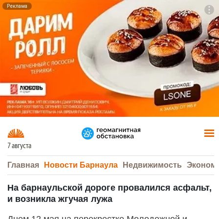
Реклама
To
F7
7 августа
Главная
Новости Барнаула
Недвижимость
Эконом
На барнаульской дороге провалился асфальт,
и возникла жгучая лужа
Днем 12 мая на перекрестке Молодежной и