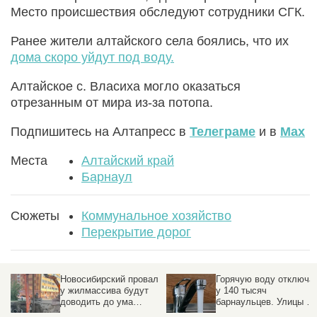
Место происшествия обследуют сотрудники СГК.
Ранее жители алтайского села боялись, что их
дома скоро уйдут под воду.
Алтайское с. Власиха могло оказаться
отрезанным от мира из-за потопа.
Подпишитесь на Алтапресс в
Телеграме
и в
Max
Места
Алтайский край
Барнаул
Сюжеты
Коммунальное хозяйство
Перекрытие дорог
Новосибирский провал
Горячую воду отключа
у жилмассива будут
у 140 тысяч
доводить до ума
барнаульцев. Улицы и
минимум два месяца
даты