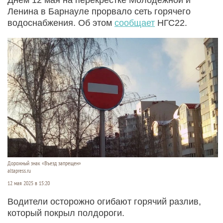
Ленина в Барнауле прорвало сеть горячего
водоснабжения. Об этом
сообщает
НГС22.
Дорожный знак «Въезд запрещен»
altapress.ru
12 мая 2025 в 15:20
Водители осторожно огибают горячий разлив,
который покрыл полдороги.