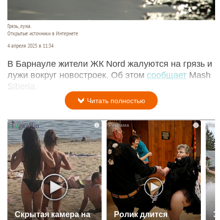
Грязь, лужа.
Открытые источники в Интернете
4 апреля 2025 в 11:34
В Барнауле жители ЖК Nord жалуются на грязь и
лужи вокруг новостроек. Об этом
сообщает
Mash
Siberia.
Читать полностью
i
i
Скрытая камера на
Ролик длится
Э