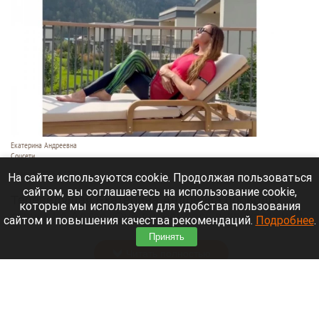
Екатерина Андреевна
Соцсети
6 августа 2026 в 19:00
На сайте используются cookie. Продолжая пользоваться
сайтом, вы соглашаетесь на использование cookie,
Телеведущая Екатерина Андреева проводит
которые мы используем для удобства пользования
отпуск на Алтае. Она поселилась в двухэтажной
сайтом и повышения качества рекомендаций.
Подробнее
.
вилле с видом на горы у реки Катунь.
Принять
Читать полностью
Медведю Мише в барнаульском зоопарке