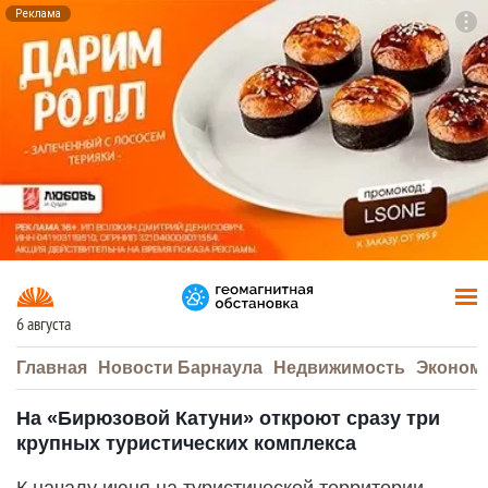
Реклама
To
F7
6 августа
Главная
Новости Барнаула
Недвижимость
Эконом
На «Бирюзовой Катуни» откроют сразу три
крупных туристических комплекса
К началу июня на туристической территории