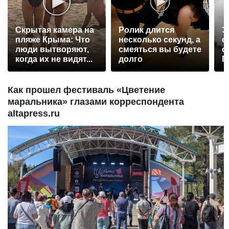
Скрытая камера на
Ролик длится
Э
пляже Крыма: Что
несколько секунд, а
о
люди вытворяют,
смеяться вы будете
с
когда их не видят...
долго
П
р
Как прошел фестиваль «Цветение
маральника» глазами корреспондента
altapress.ru