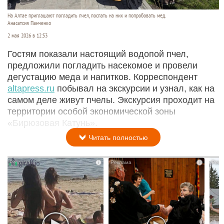
На Алтае приглашают погладить пчел, поспать на них и попробовать мед.
Анасатсия Панченко
2 мая 2026 в 12:53
Гостям показали настоящий водопой пчел,
предложили погладить насекомое и провели
дегустацию меда и напитков. Корреспондент
altapress.ru
побывал на экскурсии и узнал, как на
самом деле живут пчелы. Экскурсия проходит на
территории особой экономической зоны
«Бирюзовая Катунь».
Читать полностью
i
i