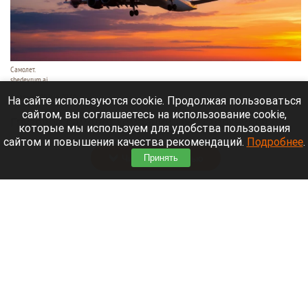
Самолет.
shedevrum.ai
6 августа 2026 в 09:10
На сайте используются cookie. Продолжая пользоваться
сайтом, вы соглашаетесь на использование cookie,
Грузовой самолет компании DHL столкнулся с
которые мы используем для удобства пользования
неизвестным объектом.
сайтом и повышения качества рекомендаций.
Подробнее
.
Читать полностью
Принять
Фигурант дела экс-вице-мэра Барнаула
выйдет из колонии